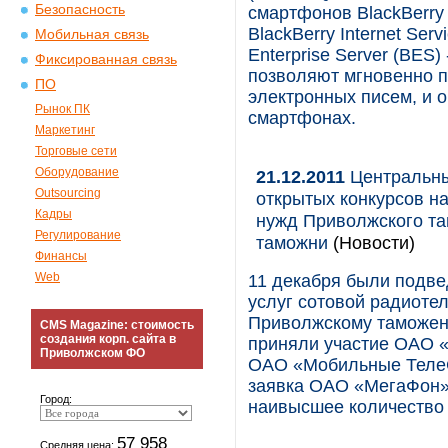
Безопасность
смартфонов BlackBerry 
BlackBerry Internet Ser
Мобильная связь
Enterprise Server (BES
Фиксированная связь
позволяют мгновенно п
ПО
электронных писем, и о
Рынок ПК
смартфонах.
Маркетинг
Торговые сети
Оборудование
21.12.2011
Центральны
Outsourcing
открытых конкурсов на
Кадры
нужд Приволжского та
Регулирование
таможни
(Новости)
Финансы
Web
11 декабря были подве
услуг сотовой радиоте
Приволжскому таможен
CMS Magazine: стоимость
создания корп. сайта в
приняли участие ОАО «
Приволжском ФО
ОАО «Мобильные ТелеС
заявка ОАО «МегаФон»
Город:
наивысшее количество
57 958
Средняя цена: