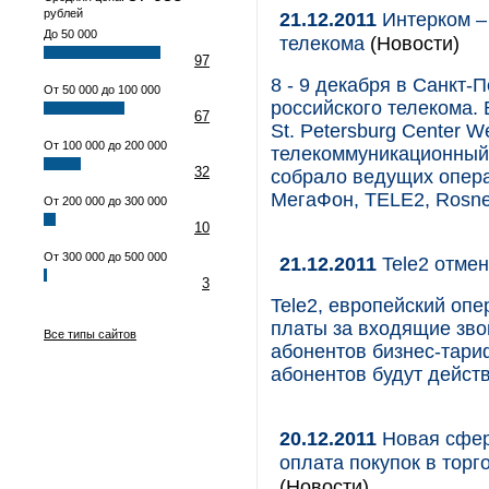
рублей
21.12.2011
Интерком –
До 50 000
телекома
(Новости)
97
8 - 9 декабря в Санкт-
От 50 000 до 100 000
российского телекома. В
67
St. Petersburg Center 
От 100 000 до 200 000
телекоммуникационный
32
собрало ведущих опера
МегаФон, TELE2, Rosnet
От 200 000 до 300 000
10
От 300 000 до 500 000
21.12.2011
Tele2 отмен
3
Tele2, европейский опе
платы за входящие зво
Все типы сайтов
абонентов бизнес-тари
абонентов будут дейст
20.12.2011
Новая сфер
оплата покупок в тор
(Новости)