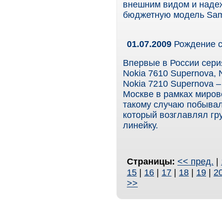
внешним видом и наде
бюджетную модель Sam
01.07.2009
Рождение с
Впервые в России сери
Nokia 7610 Supernova, 
Nokia 7210 Supernova 
Москве в рамках миров
такому случаю побывал
который возглавлял гр
линейку.
Страницы:
<< пред.
|
15
|
16
|
17
|
18
|
19
|
2
>>