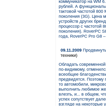
коммуникатор на WM 6.5
рублей. А функциональ
тактовой частотой 800 
поколения (3G). Цена м
устройств других брен
процессор с частотой 8
поколения). RoverPC S
года, RoverPC Pro G8 –
09.11.2009
Продвинуты
техники)
Обладать современной 
по-видимому, отменился
всеобщее благоденстви
предвидятся. Поэтому 
то автомобили, микров
выполнить любимое жел
влезть, и... в общем, 
успех сопутствует дале
взгляде на некоторые у