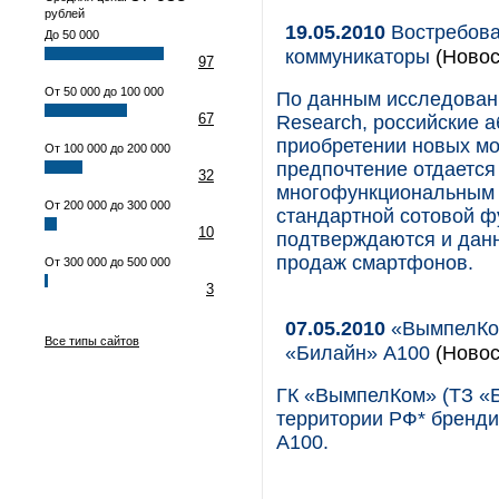
рублей
19.05.2010
Востребова
До 50 000
коммуникаторы
(Новос
97
От 50 000 до 100 000
По данным исследовани
67
Research, российские 
приобретении новых мо
От 100 000 до 200 000
предпочтение отдается
32
многофункциональным 
От 200 000 до 300 000
стандартной сотовой ф
10
подтверждаются и дан
продаж смартфонов.
От 300 000 до 500 000
3
07.05.2010
«ВымпелКом
Все типы сайтов
«Билайн» А100
(Новос
ГК «ВымпелКом» (ТЗ «Б
территории РФ* бренд
А100.