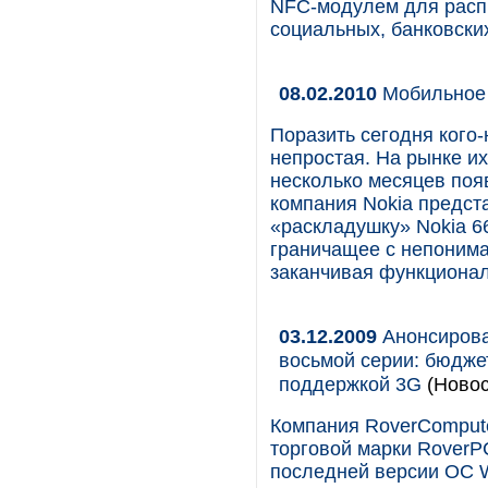
NFC-модулем для расп
социальных, банковских
08.02.2010
Мобильное 
Поразить сегодня кого
непростая. На рынке и
несколько месяцев поя
компания Nokia предс
«раскладушку» Nokia 66
граничащее с непонима
заканчивая функциона
03.12.2009
Анонсирова
восьмой серии: бюдже
поддержкой 3G
(Новос
Компания RoverCompute
торговой марки RoverP
последней версии ОС Wi