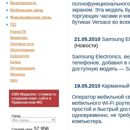
Безопасность
полнофункционального
экраном. Эта модель бу
Мобильная связь
торгующих часами и юв
Фиксированная связь
бутиках Versace во все
ПО
Рынок ПК
Маркетинг
21.05.2010
Samsung El
Торговые сети
(Новости)
Оборудование
Samsung Electronics, 
Outsourcing
телефонов, добавил в
Кадры
доступную модель — S
Регулирование
Финансы
Web
19.05.2010
Карманный 
CMS Magazine: стоимость
Оператор мобильной с
создания корп. сайта в
мобильного Wi-Fi роуте
Приволжском ФО
простой и быстрый дос
одновременно, не треб
Город:
компьютера.
57 958
Средняя цена: