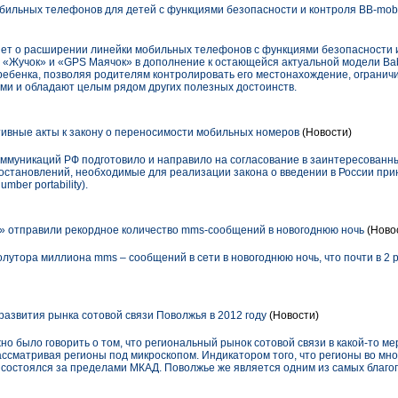
ильных телефонов для детей с функциями безопасности и контроля BB-mobi
т о расширении линейки мобильных телефонов с функциями безопасности и
 «Жучок» и «GPS Маячок» в дополнение к остающейся актуальной модели Ba
ебенка, позволяя родителям контролировать его местонахождение, ограничи
и и обладают целым рядом других полезных достоинств.
вные акты к закону о переносимости мобильных номеров
(Новости)
оммуникаций РФ подготовило и направило на согласование в заинтересован
остановлений, необходимые для реализации закона о введении в России пр
ber portability).
 отправили рекордное количество mms-сообщений в новогоднюю ночь
(Ново
лутора миллиона mms – сообщений в сети в новогоднюю ночь, что почти в 2 
развития рынка сотовой связи Поволжья в 2012 году
(Новости)
о было говорить о том, что региональный рынок сотовой связи в какой-то мер
ассматривая регионы под микроскопом. Индикатором того, что регионы во мно
й состоялся за пределами МКАД. Поволжье же является одним из самых благо