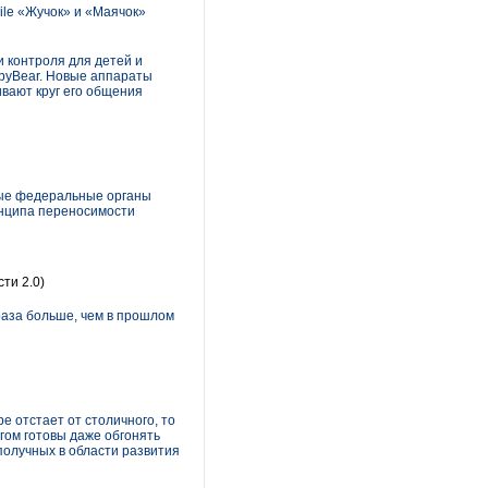
le «Жучок» и «Маячок»
 контроля для детей и
byBear. Новые аппараты
вают круг его общения
ные федеральные органы
инципа переносимости
сти 2.0)
раза больше, чем в прошлом
е отстает от столичного, то
гом готовы даже обгонять
получных в области развития