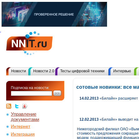
Новости
Новости 2.0
Тесты цифровой техники
Интервью
сотовые новинки: все м
Подписка на новости:
14.02.2013
«Билайн» расширяет 
Управление
документами
12.02.2013
«Билайн» выводит на
Интернет
Нижегородский филиал ОАО «Вымпе
стоимость предложения сокращает
Интеграция
модем, поддерживающий функциона