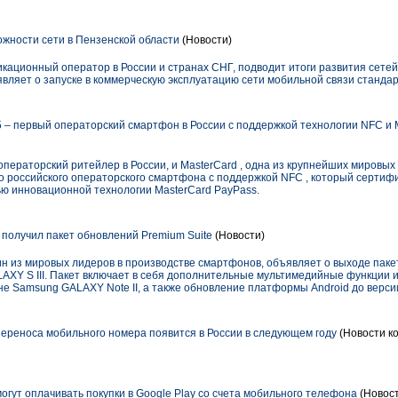
жности сети в Пензенской области
(Новости)
кационный оператор в России и странах СНГ, подводит итоги развития сете
являет о запуске в коммерческую эксплуатацию сети мобильной связи станда
– первый операторский cмартфон в России с поддержкой технологии NFC и 
ператорский ритейлер в России, и MasterCard , одна из крупнейших мировых
о российского операторского смартфона с поддержкой NFC , который серти
ю инновационной технологии MasterCard PayPass.
 получил пакет обновлений Premium Suite
(Новости)
ин из мировых лидеров в производстве смартфонов, объявляет о выходе паке
AXY S III. Пакет включает в себя дополнительные мультимедийные функции 
 Samsung GALAXY Note II, а также обновление платформы Android до версии 4
переноса мобильного номера появится в России в следующем году
(Новости ко
гут оплачивать покупки в Google Play со счета мобильного телефона
(Новост