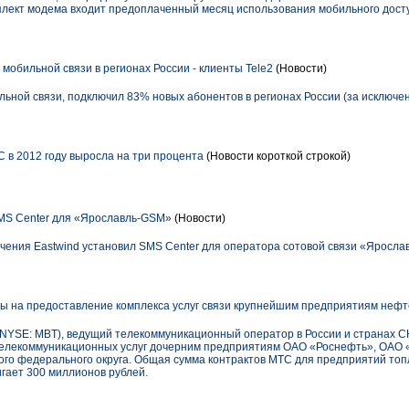
омплект модема входит предоплаченный месяц использования мобильного дос
мобильной связи в регионах России - клиенты Tele2
(Новости)
льной связи, подключил 83% новых абонентов в регионах России (за исключе
 в 2012 году выросла на три процента
(Новости короткой строкой)
MS Center для «Ярославль-GSM»
(Новости)
чения Eastwind установил SMS Center для оператора сотовой связи «Яросла
 на предоставление комплекса услуг связи крупнейшим предприятиям нефт
SE: MBT), ведущий телекоммуникационный оператор в России и странах СН
 телекоммуникационных услуг дочерним предприятиям ОАО «Роснефть», ОАО
ого федерального округа. Общая сумма контрактов МТС для предприятий топ
игает 300 миллионов рублей.