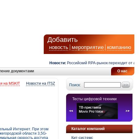
Добавить
новость
мероприятие
компанию
Новости:
Российский RPA-рынок переходит от автома
ление документами
О нас
и на MSKIT
Новости на ITSZ
Поиск:
Тесты цифровой техники
Каталог компаний
ильный Интернет. При этом
егородской области 3,5G-
имальная скорость доступа
Кит-системс