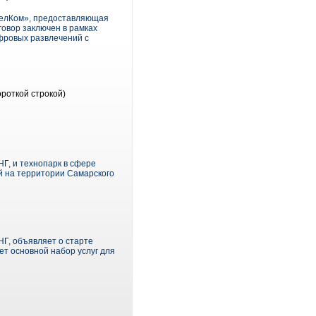
пелКом», предоставляющая
овор заключен в рамках
фровых развлечений с
ороткой строкой)
Г, и технопарк в сфере
й на территории Самарского
Г, объявляет о старте
т основной набор услуг для