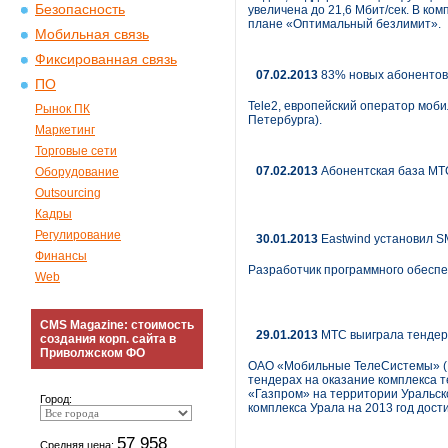
Безопасность
увеличена до 21,6 Мбит/сек. В к
плане «Оптимальный безлимит».
Мобильная связь
Фиксированная связь
07.02.2013
83% новых абонентов 
ПО
Tele2, европейский оператор моби
Рынок ПК
Петербурга).
Маркетинг
Торговые сети
07.02.2013
Абонентская база МТС
Оборудование
Outsourcing
Кадры
Регулирование
30.01.2013
Eastwind установил S
Финансы
Разработчик программного обеспе
Web
CMS Magazine: стоимость
29.01.2013
МТС выиграла тендеры
создания корп. сайта в
Приволжском ФО
ОАО «Мобильные ТелеСистемы» (NY
тендерах на оказание комплекса
«Газпром» на территории Уральск
Город:
комплекса Урала на 2013 год дост
57 958
Средняя цена: