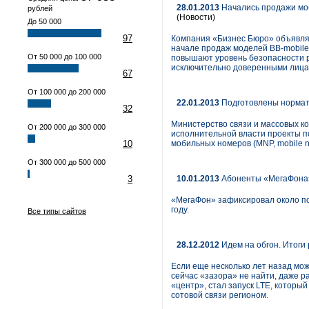
28.01.2013
Начались продажи моб
рублей
(Новости)
До 50 000
97
Компания «Бизнес Бюро» объявляе
начале продаж моделей BB-mobile
От 50 000 до 100 000
повышают уровень безопасности р
исключительно доверенными лицам
67
От 100 000 до 200 000
22.01.2013
Подготовлены нормати
32
Министерство связи и массовых к
От 200 000 до 300 000
исполнительной власти проекты п
10
мобильных номеров (MNP, mobile num
От 300 000 до 500 000
3
10.01.2013
Абоненты «МегаФона»
«МегаФон» зафиксировал около по
году.
Все типы сайтов
28.12.2012
Идем на обгон. Итоги 
Если еще несколько лет назад можн
сейчас «зазора» не найти, даже р
«центр», стал запуск LTE, которы
сотовой связи регионом.