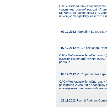
ОАО «ВымпелКом» в партнерстве 
услуги под торговой маркой «Пла
глобального партнерства «Вымпел
помощью Google Play, начатого в м
07.12.2012
«Билайн» Бизнес запу
07.12.2012
МТС и технопарк "Жиг
ОАО «Мобильные ТелеСистемы» (NY
высоких технологий «Жигулевская
региона.
06.12.2012
МТС предлагает тариф
ОАО «Мобильные ТелеСистемы» (NY
рекламной кампании в поддержку 
повседневного активного общения 
23.11.2012
J’son & Partners Consu