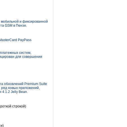
й мобильной и фиксированной
рта GSM в Пензе.
MasterCard PayPass
 платежных систем,
фицирован для совершения
та обновлений Premium Suite
и ряд новых приложений,
.1.2 Jelly Bean.
роткой строкой)
и)