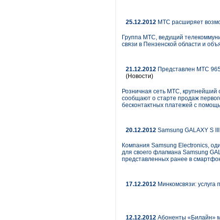
25.12.2012
МТС расширяет возмо
Группа МТС, ведущий телекоммуни
связи в Пензенской области и объ
21.12.2012
Представлен МТС 965 
(Новости)
Розничная сеть МТС, крупнейший о
сообщают о старте продаж первог
бесконтактных платежей с помощь
20.12.2012
Samsung GALAXY S III
Компания Samsung Electronics, од
для своего флагмана Samsung GAL
представленных ранее в смартфоне
17.12.2012
Минкомсвязи: услуга 
12.12.2012
Абоненты «Билайн» мо