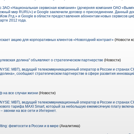
с ЗАО «Национальная сервисная компания» (дочерняя компания ОАО «Вым
тежный мир RURU») и Google заключили договор о присоединении. Данный дог
Ком Лтд.» и Google в области предоставления абонентам новых сервисов ци
арте 2012 года.
скает акцию для корпоративных клиентов «Новогодний контракт»
(Новости к
улевская долина" объявляют о стратегическом партнерстве
(Новости)
SE: MBT), ведущий телекоммуникационный оператор в России и странах СН
 долина», сообщают стратегическом партнерстве в сфере развития инноваци
 на все случаи жизни
(Новости)
SE: MBT), ведущий телекоммуникационный оператор в России и странах СН
нового тарифа MAXI Smart, который за небольшую ежемесячную плату включае
– звонки на все сети и Интернет.
lting: фемтосети в России и в мире
(Аналитика)