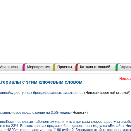
Аналитика
Мероприятия
Проекты
Каталог компаний
Управ
Новост
атериалы с этим ключевым словом
линейку доступных брендированных смартфонов
(Новости короткой строкой)
 рынок новое предложение на 3,5G-модем
(Новости)
лКом» предлагает абонентам увеличить в три раза скорость доступа в моб
ся на 23%. Во всех офисах продаж и брендированных модулях «Билайн» Ниж
л HSPA+, теперь доступен за 1190 рублей. Благодаря этой технологии макс