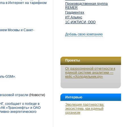
тупа в Интернет на тарифном
Производственная группа
REMER
Градиентех
ИТ Альянс
1С-ИЖТИСИ, ООО
нием Москвы и Санкт-
Добавь свою компанию
Проекты
От разрозненной отчетности к
единой системе аналитики —
вль-GSM».
кейс «Холодильник.ру»
егазовой отрасли
(Новости)
Интервью
Г, сообщает о победе в
Эволюция партнерства:
 «АК «Транснефть» и ОАО
экосистема, как единый
ливно-энергетического
организм