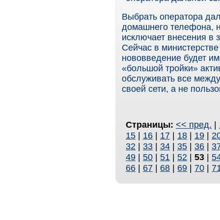
Выбрать оператора даль
домашнего телефона, н
исключает внесения в 
Сейчас в министерстве
нововведение будет им
«большой тройки» актив
обслуживать все между
своей сети, а не польз
Страницы:
<< пред.
|
15
|
16
|
17
|
18
|
19
|
2
32
|
33
|
34
|
35
|
36
|
3
49
|
50
|
51
|
52
|
53
|
5
66
|
67
|
68
|
69
|
70
|
7