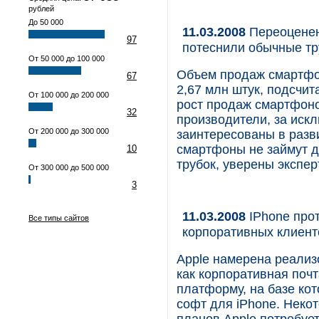
рублей
До 50 000
11.03.2008
Переоценен
97
потеснили обычные тр
От 50 000 до 100 000
Объем продаж смартфон
67
2,67 млн штук, подсчит
От 100 000 до 200 000
рост продаж смарт­фон
32
производители, за искл
От 200 000 до 300 000
заинтересованы в разв
смартфоны не займут д
10
трубок, уверены экспер
От 300 000 до 500 000
3
11.03.2008
IPhone прот
Все типы сайтов
корпоративных клиент
Apple намерена реализо
как корпоративная почта
платформу, на базе кот
софт для iPhone. Неко