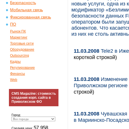
Безопасность
новые услуги, одна из
модификатор «Безлимит
Мобильная связь
безопасности данных Fi
Фиксированная связь
оператором были запущ
ПО
абонентов. Что касаетс
Рынок ПК
из них не столь активн
Маркетинг
Торговые сети
Оборудование
11.03.2008
Tele2 в Иже
Outsourcing
короткой строкой)
Кадры
Регулирование
Финансы
11.03.2008
Изменение 
Web
Приволжском регионе
строкой)
CMS Magazine: стоимость
создания корп. сайта в
Приволжском ФО
11.03.2008
Чувашская 
Город:
в Мариинско-Посадск
57 958
Средняя цена: