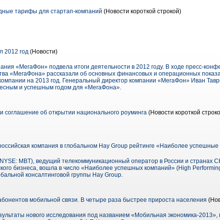
дные тарифы для стартап-компаний
(Новости короткой строкой)
 2012 год
(Новости)
пания «МегаФон» подвела итоги деятельности в 2012 году. В ходе пресс-кон
тва «МегаФона» рассказали об основных финансовых и операционных показат
омпании на 2013 год. Генеральный директор компании «МегаФон» Иван Таври
ресным и успешным годом для «МегаФона».
и соглашение об открытии национального роуминга
(Новости короткой строко
оссийская компания в глобальном Hay Group рейтинге «Наиболее успешные
SE: MBT), ведущий телекоммуникационный оператор в России и странах СНГ
кого бизнеса, вошла в число «Наиболее успешных компаний» (High Performin
бальной консалтинговой группы Hay Group.
бонентов мобильной связи. В четыре раза быстрее прироста населения
(Нов
ультаты нового исследования под названием «Мобильная экономика-2013», 