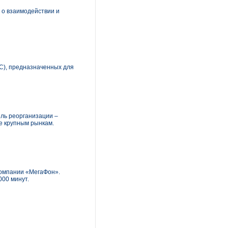
 о взаимодействии и
С), предназначенных для
ель реорганизации –
ее крупным рынкам.
компании «МегаФон».
000 минут.