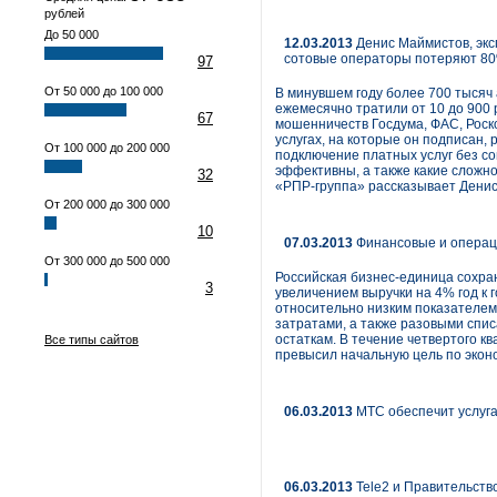
рублей
До 50 000
12.03.2013
Денис Маймистов, экс
сотовые операторы потеряют 80
97
От 50 000 до 100 000
В минувшем году более 700 тыся
ежемесячно тратили от 10 до 900 
67
мошенничеств Госдума, ФАС, Роск
услугах, на которые он подписан, 
От 100 000 до 200 000
подключение платных услуг без с
эффективны, а также какие сложн
32
«РПР-группа» рассказывает Денис
От 200 000 до 300 000
10
07.03.2013
Финансовые и операци
От 300 000 до 500 000
Российская бизнес-единица сохра
3
увеличением выручки на 4% год к 
относительно низким показателем 
затратами, а также разовыми спис
остаткам. В течение четвертого 
Все типы сайтов
превысил начальную цель по эконом
06.03.2013
МТС обеспечит услуга
06.03.2013
Tele2 и Правительств