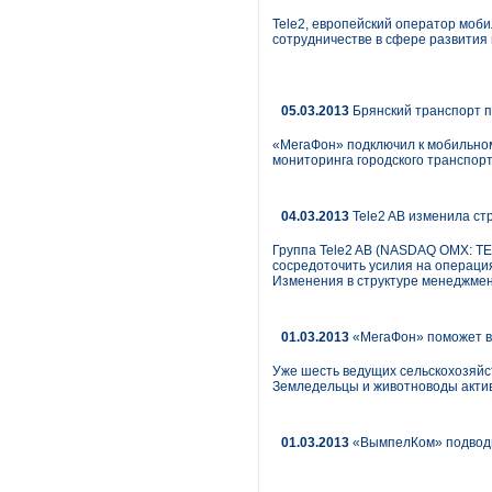
Tele2, европейский оператор моб
сотрудничестве в сфере развития 
05.03.2013
Брянский транспорт п
«МегаФон» подключил к мобильно
мониторинга городского транспорт
04.03.2013
Tele2 AB изменила ст
Группа Tele2 AB (NASDAQ OMX: TE
сосредоточить усилия на операция
Изменения в структуре менеджмент
01.03.2013
«МегаФон» поможет вя
Уже шесть ведущих сельскохозяйс
Земледельцы и животноводы актив
01.03.2013
«ВымпелКом» подводи