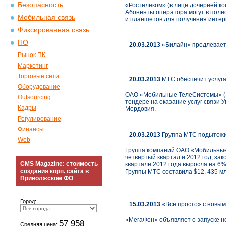
Безопасность
«Ростелеком» (в лице дочерней ко
Абоненты оператора могут в полн
Мобильная связь
и планшетов для получения интерн
Фиксированная связь
ПО
20.03.2013
«Билайн» продлевает
Рынок ПК
Маркетинг
Торговые сети
20.03.2013
МТС обеспечит услуга
Оборудование
ОАО «Мобильные ТелеСистемы» (N
Outsourcing
тендере на оказание услуг связи 
Кадры
Мордовия.
Регулирование
Финансы
20.03.2013
Группа МТС подытожи
Web
Группа компаний ОАО «Мобильные
четвертый квартал и 2012 год, за
CMS Magazine: стоимость
квартале 2012 года выросла на 6%
создания корп. сайта в
Группы МТС составила $12, 435 мл
Приволжском ФО
Город:
15.03.2013
«Все просто» с новы
«МегаФон» объявляет о запуске н
57 958
Средняя цена: