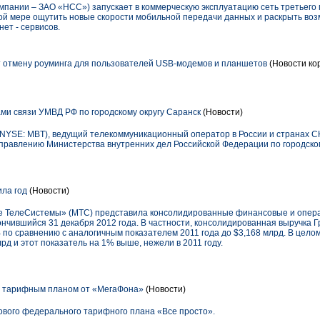
мпании – ЗАО «НСС») запускает в коммерческую эксплуатацию сеть третьего 
ой мере ощутить новые скорости мобильной передачи данных и раскрыть во
ет - сервисов.
 отмену роуминга для пользователей USB-модемов и планшетов
(Новости ко
ми связи УМВД РФ по городскому округу Саранск
(Новости)
YSE: MBT), ведущий телекоммуникационный оператор в России и странах С
Управлению Министерства внутренних дел Российской Федерации по городско
ла год
(Новости)
 ТелеСистемы» (МТС) представила консолидированные финансовые и опер
кончившийся 31 декабря 2012 года. В частности, консолидированная выручка 
 по сравнению с аналогичным показателем 2011 года до $3,168 млрд. В целом
рд и этот показатель на 1% выше, нежели в 2011 году.
м тарифным планом от «МегаФона»
(Новости)
ового федерального тарифного плана «Все просто».