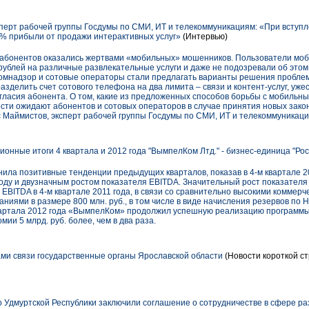
перт рабочей группы Госдумы по СМИ, ИТ и телекоммуникациям: «При вступл
% прибыли от продажи интерактивных услуг»
(Интервью)
ч абонентов оказались жертвами «мобильных» мошенников. Пользователи мо
рублей на различные развлекательные услуги и даже не подозревали об этом.
омнадзор и сотовые операторы стали предлагать варианты решения пробле
разделить счет сотового телефона на два лимита – связи и контент-услуг, уже
огласия абонента. О том, какие из предложенных способов борьбы с мобиль
ости ожидают абонентов и сотовых операторов в случае принятия новых зако
 Маймистов, эксперт рабочей группы Госдумы по СМИ, ИТ и телекоммуникаци
онные итоги 4 квартала и 2012 года "ВымпелКом Лтд." - бизнес-единица "Ро
нила позитивные тенденции предыдущих кварталов, показав в 4-м квартале 2
году и двузначным ростом показателя EBITDA. Значительный рост показател
EBITDA в 4-м квартале 2011 года, в связи со сравнительно высокими коммерч
аниями в размере 800 млн. руб., в том числе в виде начисления резервов по 
квартала 2012 года «ВымпелКом» продолжил успешную реализацию программы «
ии 5 млрд. руб. более, чем в два раза.
ми связи государственные органы Ярославской области
(Новости короткой ст
о Удмуртской Республики заключили соглашение о сотрудничестве в сфере раз