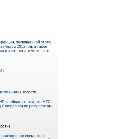
ференции, посвященной этому
елях за 2012 год, а также
н в частности отметил, что
й)
 компании»
(Новости)
, сообщает о том, что MTC,
g Companies) по результатам
ости)
проведенного совместно