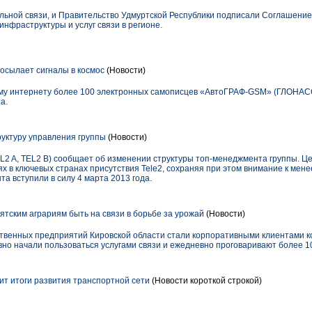
ильной связи, и Правительство Удмуртской Республики подписали Соглашение
инфраструктуры и услуг связи в регионе.
осылает сигналы в космос
(Новости)
му интернету более 100 электронных самописцев «АвтоГРАФ-GSM» (ГЛОНАС
а.
руктуру управления группы
(Новости)
L2 A, TEL2 B) сообщает об изменении структуры топ-менеджмента группы. Ц
х в ключевых странах присутствия Tele2, сохраняя при этом внимание к мен
а вступили в силу 4 марта 2013 года.
тским аграриям быть на связи в борьбе за урожай
(Новости)
твенных предприятий Кировской области стали корпоративными клиентами 
но начали пользоваться услугами связи и ежедневно проговаривают более 1
т итоги развития транспортной сети
(Новости короткой строкой)