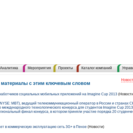
Аналитика
Мероприятия
Проекты
Каталог компаний
Управ
Новост
е материалы с этим ключевым словом
аботчиков социальных мобильных приложений на Imagine Cup 2013
(Новости
SE: MBT), ведущий телекоммуникационный оператор в России и странах СН
 международного технологического конкурса для студентов Imagine Cup 2013
региональный финал конкурса, в котором приняли участие порядка 20 студенче
ет в коммерческую эксплуатацию сеть 3G+ в Пензе
(Новости)