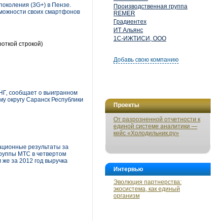
поколения (3G+) в Пензе.
Производственная группа
зможности своих смартфонов
REMER
Градиентех
ИТ Альянс
1С-ИЖТИСИ, ООО
роткой строкой)
Добавь свою компанию
НГ, сообщает о выигранном
му округу Саранск Республики
Проекты
От разрозненной отчетности к
единой системе аналитики —
кейс «Холодильник.ру»
ационные результаты за
Группы МТС в четвертом
 же за 2012 год выручка
Интервью
Эволюция партнерства:
экосистема, как единый
организм