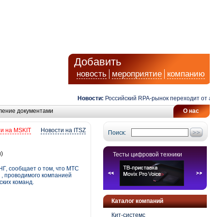
Добавить
новость
мероприятие
компанию
Новости:
Российский RPA-рынок переходит от автома
ление документами
О нас
и на MSKIT
Новости на ITSZ
Поиск:
)
Тесты цифровой техники
Г, сообщает о том, что MTC
 , проводимого компанией
ских команд.
Каталог компаний
Кит-системс