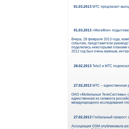
01.03.2013
МТС предлагает выго
01.03.2013
«МегаФон» подытожил
Вчера, 28 февраля 2013 года, ком
событию, представители руководс
поделились некоторыми планами к
2012 год был очень важным, инте
28.02.2013
Tele2 и МТС подписал
27.02.2013
МТС – единственная р
ОАО «Мобильные ТелеСистемы» (NY
единственная из сегмента российс
международного исследования гло
27.02.2013
Глобальный прирост а
Ассоциация GSM опубликовала рез