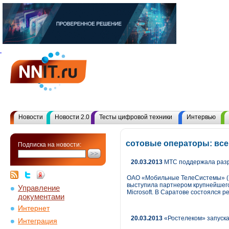
Новости
Новости 2.0
Тесты цифровой техники
Интервью
сотовые операторы: вс
Подписка на новости:
20.03.2013
МТС поддержала разр
ОАО «Мобильные ТелеСистемы» (NY
выступила партнером крупнейшего
Управление
Microsoft. В Саратове состоялся 
документами
Интернет
20.03.2013
«Ростелеком» запуска
Интеграция