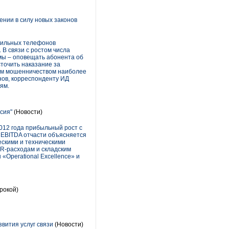
ении в силу новых законов
бильных телефонов
 В связи с ростом числа
мы – оповещать абонента об
сточить наказание за
ным мошенничеством наиболее
нов, корреспонденту ИД
ям.
ссия"
(Новости)
012 года прибыльный рост с
я EBITDA отчасти объясняется
ескими и техническими
HR-расходам и складским
Operational Excellence» и
рокой)
вития услуг связи
(Новости)