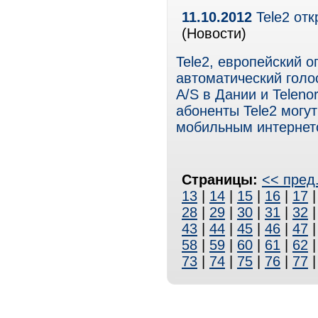
11.10.2012
Tele2 отк
(Новости)
Tele2, европейский 
автоматический голо
A/S в Дании и Teleno
абоненты Tele2 могу
мобильным интернет
Страницы:
<< пред
13
|
14
|
15
|
16
|
17
28
|
29
|
30
|
31
|
32
43
|
44
|
45
|
46
|
47
58
|
59
|
60
|
61
|
62
73
|
74
|
75
|
76
|
77