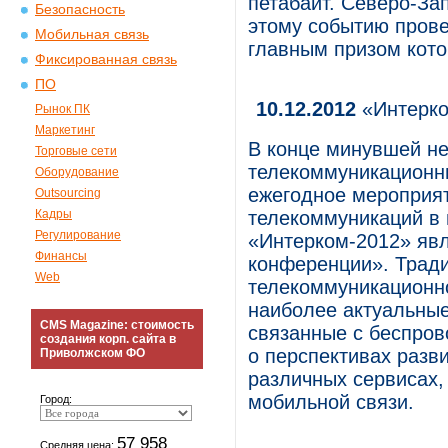
петабайт. Северо-З
Безопасность
этому событию пров
Мобильная связь
главным призом кото
Фиксированная связь
ПО
10.12.2012
«Интерко
Рынок ПК
Маркетинг
В конце минувшей не
Торговые сети
телекоммуникационн
Оборудование
ежегодное мероприят
Outsourcing
Кадры
телекоммуникаций в 
Регулирование
«Интерком-2012» яв
Финансы
конференции». Трад
Web
телекоммуникационн
наиболее актуальные
CMS Magazine: стоимость
связанные с беспров
создания корп. сайта в
о перспективах разви
Приволжском ФО
различных сервисах,
мобильной связи.
Город:
57 958
Средняя цена: