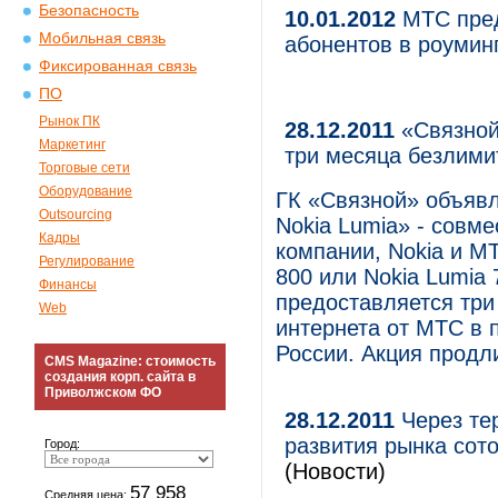
Безопасность
10.01.2012
МТС пред
Мобильная связь
абонентов в роумин
Фиксированная связь
ПО
Рынок ПК
28.12.2011
«Связной
Маркетинг
три месяца безлими
Торговые сети
Оборудование
ГК «Связной» объявл
Outsourcing
Nokia Lumia» - совм
Кадры
компании, Nokia и М
Регулирование
800 или Nokia Lumia 
Финансы
предоставляется три
Web
интернета от МТС в 
России. Акция продли
CMS Magazine: стоимость
создания корп. сайта в
Приволжском ФО
28.12.2011
Через тер
развития рынка сото
Город:
(Новости)
57 958
Средняя цена: