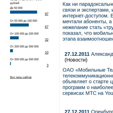
Как ни парадоксальн
рублей
До 50 000
связи и экспертами,
97
интернет-доступом. 
мечтали абоненты, а
От 50 000 до 100 000
нежелание стать «тр
67
показал, что мобиль
От 100 000 до 200 000
этапа взаимоотношен
32
От 200 000 до 300 000
10
27.12.2011
Александ
(Новости)
От 300 000 до 500 000
3
ОАО «Мобильные Те
телекоммуникационны
Все типы сайтов
объявляет о старте 
программ о наиболее
сервисах МТС на You
27.12.2011
Оренбург