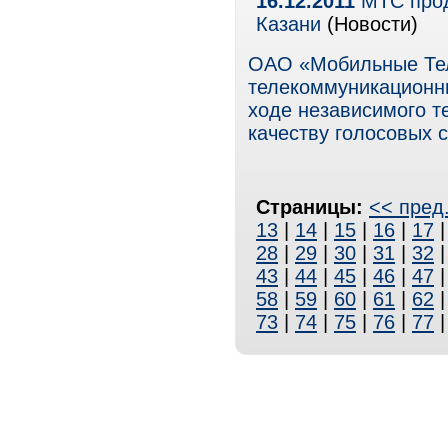
16.12.2011
МТС прод
Казани
(Новости)
ОАО «Мобильные Те
телекоммуникационны
ходе независимого т
качеству голосовых с
Страницы:
<< пред
13
|
14
|
15
|
16
|
17
28
|
29
|
30
|
31
|
32
43
|
44
|
45
|
46
|
47
58
|
59
|
60
|
61
|
62
73
|
74
|
75
|
76
|
77