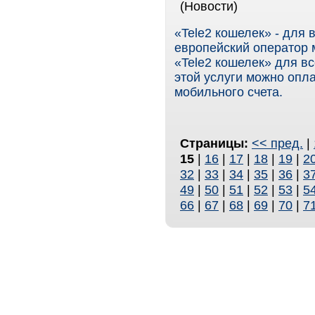
(Новости)
«Tele2 кошелек» - для 
европейский оператор 
«Tele2 кошелек» для в
этой услуги можно опла
мобильного счета.
Страницы:
<< пред.
|
15
|
16
|
17
|
18
|
19
|
2
32
|
33
|
34
|
35
|
36
|
3
49
|
50
|
51
|
52
|
53
|
5
66
|
67
|
68
|
69
|
70
|
7