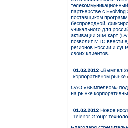
телекоммуникационный 
партнерстве с Evolving
поставщиком программ
беспроводной, фиксиро
уникального для росси
активации SIM-карт (Dyn
позволит МТС ввести е
регионов России и сущ
своих клиентов.
01.03.2012
«ВымпелКом
корпоративном рынке
ОАО «ВымпелКом» подве
на рынке корпоративны
01.03.2012
Новое иссле
Telenor Group: техно
Благодаря стремительн