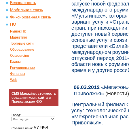
Безопасность
запуске новой федерал
международного роумин
Мобильная связь
«Мультипасс», которая
Фиксированная связь
вариант услуги «Стран
ПО
стран, при нахождении
Рынок ПК
доступен новый сервис
Маркетинг
основные услуги связи
Торговые сети
представители «Билайн
Оборудование
международном роуминг
Outsourcing
отпускной период 2011-
Кадры
области новых роумин
Регулирование
время и у других росси
Финансы
Web
06.03.2012
«МегаФон» 
Приволжья»
(Новости)
CMS Magazine: стоимость
создания корп. сайта в
Приволжском ФО
Центральный филиал О
услуг технологической
Город:
«Межрегиональная рас
Приволжья».
57 958
Средняя цена: