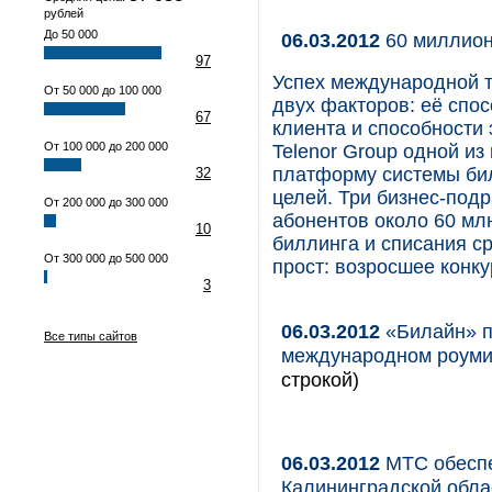
рублей
До 50 000
06.03.2012
60 миллион
97
Успех международной т
От 50 000 до 100 000
двух факторов: её спо
67
клиента и способности
От 100 000 до 200 000
Telenor Group одной и
платформу системы бил
32
целей. Три бизнес-под
От 200 000 до 300 000
абонентов около 60 мл
10
биллинга и списания ср
От 300 000 до 500 000
прост: возросшее конк
3
06.03.2012
«Билайн» п
Все типы сайтов
международном роумин
строкой)
06.03.2012
МТС обеспе
Калининградской обла