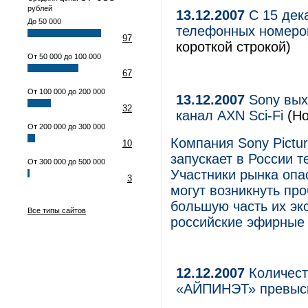
рублей
13.12.2007
С 15 дек
До 50 000
телефонных номеро
97
короткой строкой)
От 50 000 до 100 000
67
От 100 000 до 200 000
13.12.2007
Sony вых
32
канал AXN Sci-Fi
(Но
От 200 000 до 300 000
Компания Sony Pictur
10
запускает в России т
От 300 000 до 500 000
Участники рынка опа
3
могут возникнуть пр
большую часть их эк
Все типы сайтов
российские эфирные 
12.12.2007
Количест
«АЙПИНЭТ» превыс