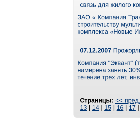
связь для жилого к
ЗАО « Компания Тран
строительству мульт
комплекса «Новые Иж
07.12.2007
Прожорли
Компания "Эквант" (т
намерена занять 30%
течение трех лет, ин
Страницы:
<< пред
13
|
14
|
15
|
16
|
17