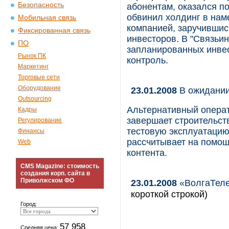
Безопасность
абонентам, оказался п
обвинил холдинг в нам
Мобильная связь
компанией, заручившис
Фиксированная связь
инвесторов. В "Связьин
ПО
запланированных инвест
Рынок ПК
контроль.
Маркетинг
Торговые сети
Оборудование
23.01.2008
В ожидани
Outsourcing
Альтернативный операт
Кадры
завершает строительств
Регулирование
тестовую эксплуатацию
Финансы
рассчитывает на помо
Web
контента.
CMS Magazine: стоимость
создания корп. сайта в
Приволжском ФО
23.01.2008
«ВолгаТеле
короткой строкой)
Город:
57 958
Средняя цена: