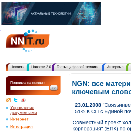
Новости
Новости 2.0
Тесты цифровой техники
Интервью
NGN: все матери
Подписка на новости:
ключевым слов
23.01.2008
"Связьинвес
Управление
51% в СП с Единой по
документами
Интернет
Совместный проект хол
Интеграция
корпорация" (ЕПК) по 