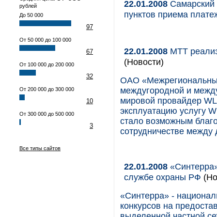
22.01.2008
Самарский 
рублей
пунктов приема плате
До 50 000
97
От 50 000 до 100 000
22.01.2008
МТТ реализ
67
(Новости)
От 100 000 до 200 000
32
ОАО «Межрегиональный
междугородной и межд
От 200 000 до 300 000
мировой провайдер WL
10
эксплуатацию услугу 
От 300 000 до 500 000
стало возможным благ
3
сотрудничестве между 
Все типы сайтов
22.01.2008
«Синтерра»
службе охраны РФ
(Но
«Синтерра» - национал
конкурсов на предоста
выделенной частной с