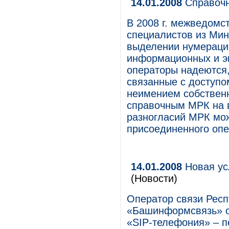
14.01.2008
Справочн
В 2008 г. межведомс
специалистов из Мин
выделении нумерации
информационных и э
операторы надеются,
связанные с доступо
неимением собственн
справочным МРК на в
разногласий МРК мож
присоединенного опе
14.01.2008
Новая ус
(Новости)
Оператор связи Рес
«Башинформсвязь» о
«SIP-телефония» – пе