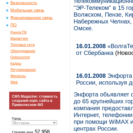
телекоммуникационн
Безопасность
"ЭР-Телеком" в 15 г
Мобильная связь
Волжском, Пензе, Ки
Фиксированная связь
Набережных Челнах, 
ПО
Омске.
Рынок ПК
Маркетинг
Торговые сети
16.01.2008
«ВолгаТе
Оборудование
от Сбербанка
(Новос
Outsourcing
Кадры
Регулирование
16.01.2008
Энфорта 
Финансы
России, используя 
Web
Энфорта объявляет о
CMS Magazine: стоимость
до 65 крупнейших гор
создания корп. сайта в
Приволжском ФО
компания предоставл
Интернет, телефонии
Город:
при помощи WiMAX и 
центрах России.
57 958
Средняя цена: