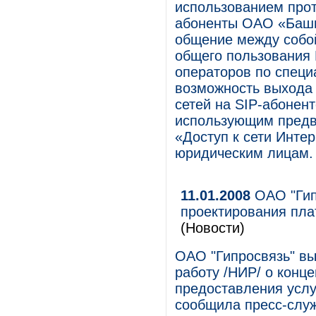
использованием прот
абоненты ОАО «Баши
общение между собой
общего пользования 
операторов по спец
возможность выхода 
сетей на SIP-абонент
использующим предв
«Доступ к сети Инте
юридическим лицам.
11.01.2008
ОАО "Гип
проектирования пла
(Новости)
ОАО "Гипросвязь" в
работу /НИР/ о конц
предоставления услу
сообщила пресс-слу