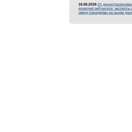
16.06.2026
От децентрализован
governed self-service: эксперт
смену парадигмы на рынке дан