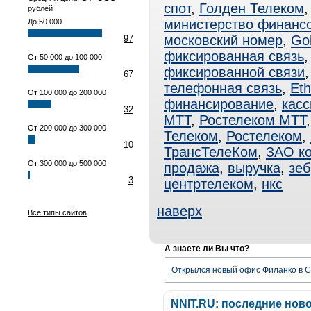
спот
,
Голден Телеком
рублей
министерство финанс
До 50 000
московский номер
,
Go
97
фиксированная связь
От 50 000 до 100 000
фиксированной связи
67
телефонная связь
,
Eth
От 100 000 до 200 000
финансирование
,
касс
32
МТТ
,
Ростелеком МТТ
От 200 000 до 300 000
Телеком
,
Ростелеком
,
10
ТрансТелеКом
,
ЗАО к
От 300 000 до 500 000
продажа
,
выручка
,
зеб
3
центртелеком
,
нкс
наверх
Все типы сайтов
А знаете ли Вы что?
Открылся новый офис Филанко в С
NNIT.RU: последние нов