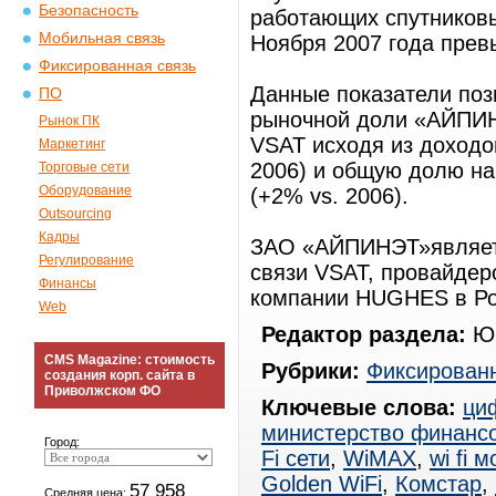
Безопасность
работающих спутниковы
Мобильная связь
Ноября 2007 года прев
Фиксированная связь
Данные показатели поз
ПО
рыночной доли «АЙПИН
Рынок ПК
VSAT исходя из доходов
Маркетинг
2006) и общую долю на
Торговые сети
Оборудование
(+2% vs. 2006).
Outsourcing
Кадры
ЗАО «АЙПИНЭТ»являет
Регулирование
связи VSAT, провайдер
Финансы
компании HUGHES в Ро
Web
Редактор раздела:
Юр
CMS Magazine: стоимость
Рубрики:
Фиксированн
создания корп. сайта в
Приволжском ФО
Ключевые слова:
ци
министерство финанс
Город:
Fi сети
,
WiMAX
,
wi fi 
Golden WiFi
,
Комстар
,
57 958
Средняя цена: