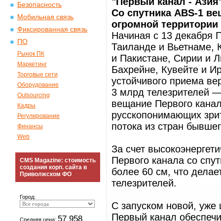
"Первый канал - Азия
Безопасность
Со спутника ABS-1 ве
Мобильная связь
огромной территории 
Фиксированная связь
Начиная с 13 декабря 
ПО
Таиланде и Вьетнаме, 
Рынок ПК
и Пакистане, Сирии и 
Маркетинг
Бахрейне, Кувейте и Ир
Торговые сети
устойчивого приема ве
Оборудование
3 млрд телезрителей —
Outsourcing
вещание Первого канал
Кадры
русскопонимающих зрит
Регулирование
потока из стран бывше
Финансы
Web
За счет высокоэнергети
Первого канала со спу
CMS Magazine: стоимость
создания корп. сайта в
более 60 см, что дела
Приволжском ФО
телезрителей.
Город:
С запуском новой, уже
Первый канал обеспечи
57 958
Средняя цена: