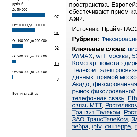
пространства. Европей
рублей
До 50 000
обеспечивают прием ка
97
Азии.
От 50 000 до 100 000
Источник: Прайм-ТАСС
67
Рубрики:
Фиксированн
От 100 000 до 200 000
Ключевые слова:
ци
32
WiMAX
,
wi fi москва
,
5
От 200 000 до 300 000
Комстар
,
комстар дире
10
Телеком
,
электросвяз
От 300 000 до 500 000
данных
,
прямой моско
3
Акадо
,
фиксированная
рынок фиксированной 
Все типы сайтов
телефонная связь
,
Eth
связь МТТ
,
Ростелеко
Транзит Телеком
,
Рос
ЗАО ТрансТелеКом
,
З
зебра
,
iptv
,
синтерра
,