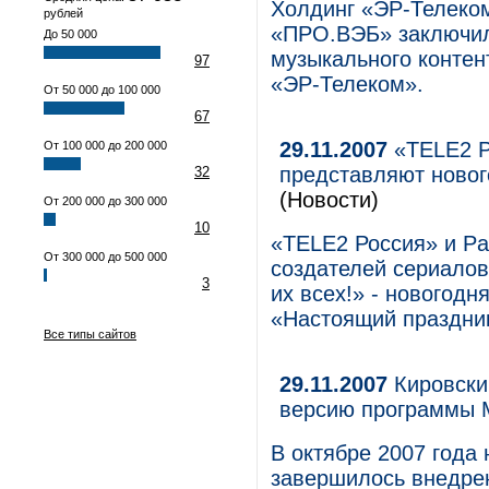
Холдинг «ЭР-Телеком
рублей
«ПРО.ВЭБ» заключил
До 50 000
музыкального контен
97
«ЭР-Телеком».
От 50 000 до 100 000
67
29.11.2007
«TELE2 Ро
От 100 000 до 200 000
представляют ново
32
(Новости)
От 200 000 до 300 000
10
«TELE2 Россия» и Par
От 300 000 до 500 000
создателей сериалов
3
их всех!» - новогод
«Настоящий праздник
Все типы сайтов
29.11.2007
Кировски
версию программы 
В октябре 2007 года
завершилось внедрен