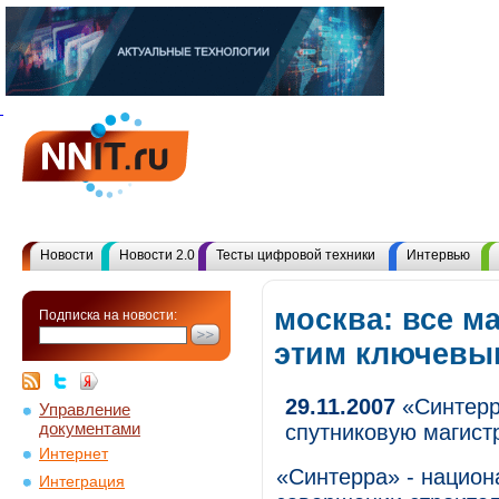
Новости
Новости 2.0
Тесты цифровой техники
Интервью
москва: все м
Подписка на новости:
этим ключевы
29.11.2007
«Синтерр
Управление
документами
спутниковую магист
Интернет
«Синтерра» - национ
Интеграция