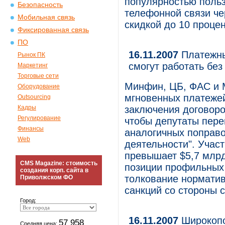
популярностью польз
Безопасность
телефонной связи че
Мобильная связь
скидкой до 10 процен
Фиксированная связь
ПО
16.11.2007
Платежны
Рынок ПК
смогут работать без
Маркетинг
Торговые сети
Минфин, ЦБ, ФАС и М
Оборудование
мгновенных платежей
Outsourcing
Кадры
заключения договоро
Регулирование
чтобы депутаты пере
Финансы
аналогичных поправок
Web
деятельности". Учас
превышает $5,7 млр
CMS Magazine: стоимость
позиции профильных 
создания корп. сайта в
толкование норматив
Приволжском ФО
санкций со стороны 
Город:
16.11.2007
Широкопо
57 958
Средняя цена: