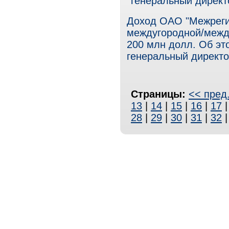
генеральный директ
Доход ОАО "Межрегио
междугородной/между
200 млн долл. Об эт
генеральный директо
Страницы:
<< пред
13
|
14
|
15
|
16
|
17
28
|
29
|
30
|
31
|
32