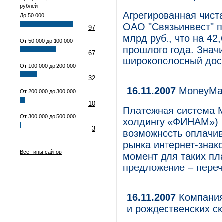
рублей
Агрегированная чист
До 50 000
ОАО "Связьинвест" по
97
млрд руб., что на 4
От 50 000 до 100 000
прошлого года. Знач
67
широкополосный дост
От 100 000 до 200 000
32
16.11.2007
MoneyMail
От 200 000 до 300 000
10
Платежная система 
От 300 000 до 500 000
холдингу «ФИНАМ») 
3
возможность оплачив
рынка интернет-знако
Все типы сайтов
момент для таких пл
предложение – переч
16.11.2007
Компания 
и рождественских с