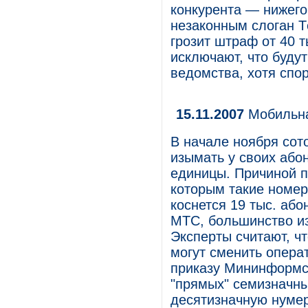
конкурента — нижего
незаконным слоган Т
грозит штраф от 40 т
исключают, что буду
ведомства, хотя спо
15.11.2007
Мобильна
В начале ноября сот
изымать у своих або
единицы. Причиной 
которым такие номе
коснется 19 тыс. або
МТС, большинство из 
Эксперты считают, ч
могут сменить опера
приказу Мининформсв
"прямых" семизначны
десятизначную нуме