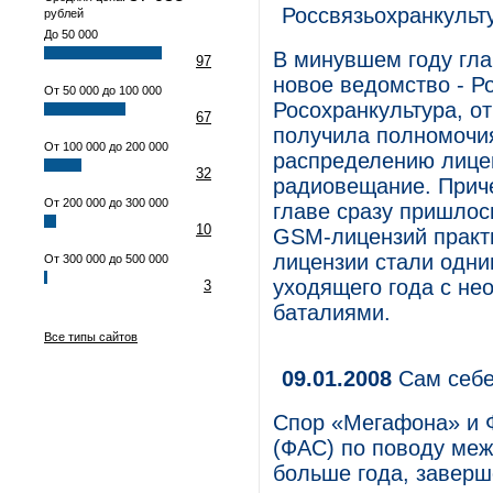
Россвязьохранкульт
рублей
До 50 000
В минувшем году гл
97
новое ведомство - Р
От 50 000 до 100 000
Росохранкультура, о
67
получила полномочия
От 100 000 до 200 000
распределению лицен
32
радиовещание. Приче
От 200 000 до 300 000
главе сразу пришлос
10
GSM-лицензий практи
лицензии стали одни
От 300 000 до 500 000
уходящего года с не
3
баталиями.
Все типы сайтов
09.01.2008
Сам себе
Спор «Мегафона» и 
(ФАС) по поводу ме
больше года, заверш