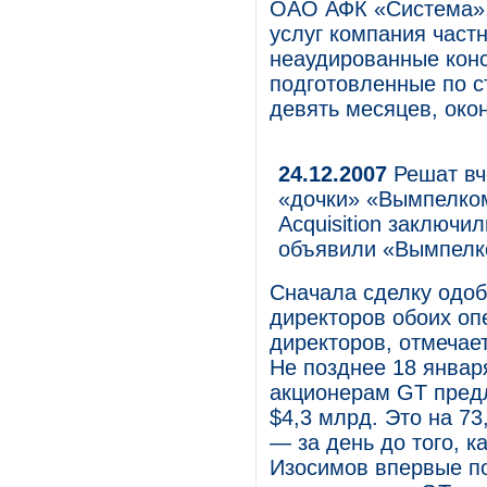
ОАО АФК «Система»,
услуг компания част
неаудированные кон
подготовленные по с
девять месяцев, око
24.12.2007
Решат вч
«дочки» «Вымпелкома
Acquisition заключи
объявили «Вымпелк
Сначала сделку одоб
директоров обоих оп
директоров, отмечае
Не позднее 18 января 
акционерам GT предл
$4,3 млрд. Это на 7
— за день до того, 
Изосимов впервые по