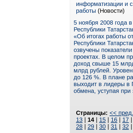
информатизации и с
работы
(Новости)
5 ноября 2008 года 
Республики Татарста
«Об итогах работы о
Республики Татарста
озвучены показатели
проектах. В целом п
доход свыше 15 млр
млрд рублей. Уровен
до 126 %. В плане р
выходит в лидеры в П
обмена, уступая при 
Страницы:
<< пред
13
|
14
|
15
|
16
|
17
28
|
29
|
30
|
31
|
32