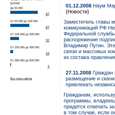
рублей
01.12.2008
Наум Мар
До 50 000
(Новости)
97
Заместитель главы м
От 50 000 до 100 000
коммуникаций РФ На
67
Федеральной службы
От 100 000 до 200 000
распоряжение подпи
32
Владимир Путин. Эт
От 200 000 до 300 000
связи и массовых к
10
из состава правлени
От 300 000 до 500 000
3
27.11.2008
Граждан 
размещение и скачи
Все типы сайтов
привлекать независ
Гражданам, использ
программы, владеющ
придется отвечать з
в том случае, если о