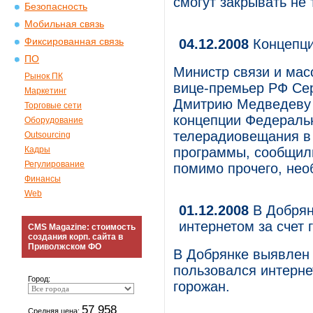
смогут закрывать не
Безопасность
Мобильная связь
Фиксированная связь
04.12.2008
Концепци
ПО
Министр связи и мас
Рынок ПК
вице-премьер РФ Се
Маркетинг
Дмитрию Медведеву 
Торговые сети
концепции Федераль
Оборудование
телерадиовещания в 
Outsourcing
Кадры
программы, сообщили
Регулирование
помимо прочего, необ
Финансы
Web
01.12.2008
В Добрян
интернетом за счет 
CMS Magazine: стоимость
создания корп. сайта в
Приволжском ФО
В Добрянке выявлен 
пользовался интерне
Город:
горожан.
57 958
Средняя цена: