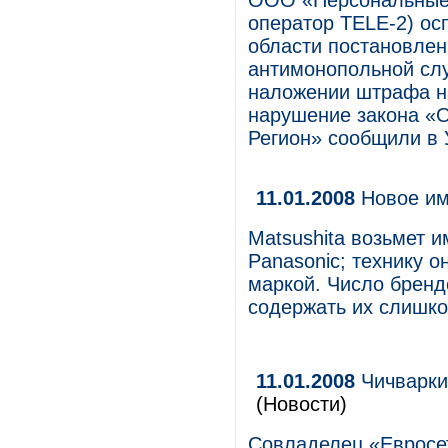
ООО «Персональные 
оператор TELE-2) ос
области постановле
антимонопольной слу
наложении штрафа на
нарушение закона «О
Регион» сообщили в
11.01.2008
Новое им
Matsushita возьмет 
Panasonic; технику о
маркой. Число бренд
содержать их слишко
11.01.2008
Чичваркин
(Новости)
Совладелец «Евросет