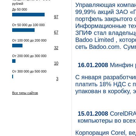
Управляющая компа
рублей
До 50 000
99,99% акций ЗАО «Г
97
портфель закрытого
Информационные техн
От 50 000 до 100 000
ЗПИФ стал владельц
67
Badoo Limited , кот
От 100 000 до 200 000
сеть Badoo.com. Сум
32
От 200 000 до 300 000
10
16.01.2008
Минфин р
От 300 000 до 500 000
С января разработчи
3
платить 18% НДС с п
упакован в коробку, 
Все типы сайтов
15.01.2008
CorelDRAW
компьютеры во всех
Корпорация Corel, в