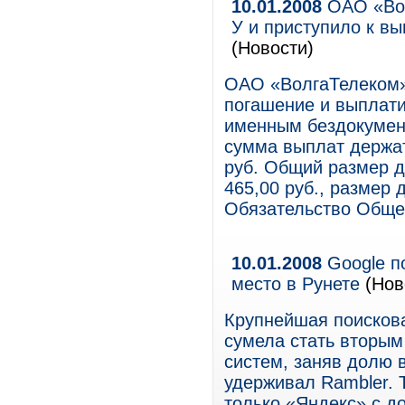
10.01.2008
ОАО «Вол
У и приступило к в
(Новости)
ОАО «ВолгаТелеком»
погашение и выплат
именным бездокумен
сумма выплат держат
руб. Общий размер д
465,00 руб., размер 
Обязательство Обще
10.01.2008
Google п
место в Рунете
(Нов
Крупнейшая поискова
сумела стать вторым
систем, заняв долю в
удерживал Rambler.
только «Яндекс» с д