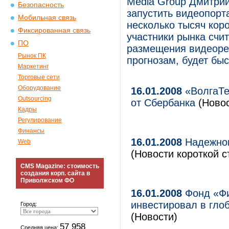
Media Group Дмитрий
Безопасность
запустить видеопорт
Мобильная связь
несколько тысяч кор
Фиксированная связь
участники рынка счи
ПО
размещения видеорек
Рынок ПК
прогнозам, будет быс
Маркетинг
Торговые сети
Оборудование
16.01.2008
«ВолгаТе
Outsourcing
от Сбербанка
(Новос
Кадры
Регулирование
Финансы
16.01.2008
Надежном
Web
(Новости короткой с
CMS Magazine: стоимость
создания корп. сайта в
Приволжском ФО
16.01.2008
Фонд «Фи
инвестировал в гло
Город:
(Новости)
57 958
Средняя цена: