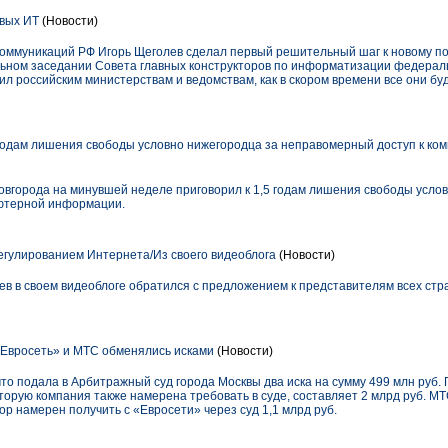
вых ИТ
(Новости)
коммуникаций РФ Игорь Щеголев сделал первый решительный шаг к новому по
ьном заседании Совета главных конструкторов по информатизации федерал
л российским министерствам и ведомствам, как в скором времени все они бу
 годам лишения свободы условно нижегородца за неправомерный доступ к к
овгорода на минувшей неделе приговорил к 1,5 годам лишения свободы усло
ьютерной информации.
гулированием Интернета/Из своего видеоблога
(Новости)
в в своем видеоблоге обратился с предложением к представителям всех стр
Евросеть» и МТС обменялись исками
(Новости)
что подала в Арбитражный суд города Москвы два иска на сумму 499 млн руб.
орую компания также намерена требовать в суде, составляет 2 млрд руб. МТ
тор намерен получить с «Евросети» через суд 1,1 млрд руб.