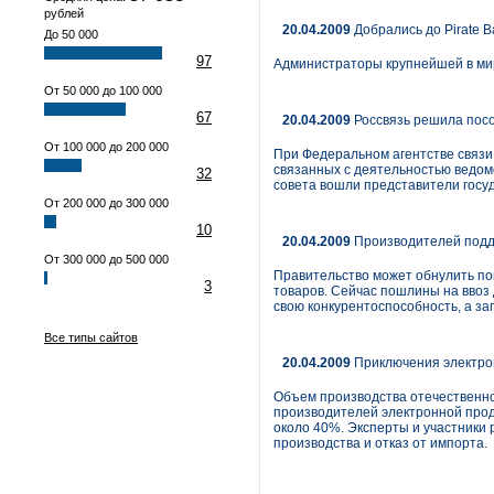
рублей
20.04.2009
Добрались до Pirate B
До 50 000
97
Администраторы крупнейшей в мир
От 50 000 до 100 000
67
20.04.2009
Россвязь решила пос
От 100 000 до 200 000
При Федеральном агентстве связи
связанных с деятельностью ведом
32
совета вошли представители госу
От 200 000 до 300 000
10
20.04.2009
Производителей подд
От 300 000 до 500 000
Правительство может обнулить по
3
товаров. Сейчас пошлины на ввоз
свою конкуренто­способность, а з
Все типы сайтов
20.04.2009
Приключения электрон
Объем производства отечественной
производителей электронной проду
около 40%. Экс­перты и участники
производства и отказ от импорта.