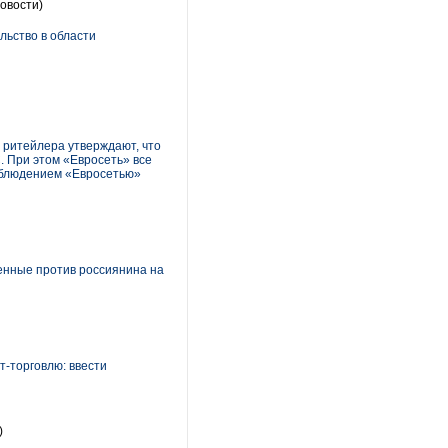
овости)
льство в области
 ритейлера утверждают, что
 При этом «Евросеть» все
соблюдением «Евросетью»
енные против россиянина на
т-торговлю: ввести
)