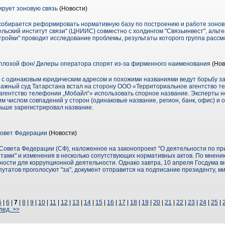
рует зоновую связь
(Новости)
собирается реформировать нормативную базу по построению и работе зонов
льский институт связи" (ЦНИИС) совместно с холдингом "Связьинвест", аль
ойки" проводит исследование проблемы, результаты которого группа рассмот
плохой фон/ Дилеры оператора спорят из-за фирменного наименования
(Нов
 с одинаковым юридическим адресом и похожими названиями ведут борьбу з
ажный суд Татарстана встал на сторону ООО «Территориальное агентство те
гентство телефонии „Мобайл“» использовать спорное название. Эксперты 
им числом совпадений у сторон (одинаковые название, регион, банк, офис) и 
ньше зарегистрировал название.
овет Федерации
(Новости)
Совета Федерации (СФ), наложенное на законопроект "О деятельности по п
ами" и изменения в несколько сопутствующих нормативных актов. По мнению
сти для коррупционной деятельности. Однако завтра, 10 апреля Госдума в
епутатов проголосуют "за", документ отправится на подписание президенту, 
5
|
6
|
7
|
8
|
9
|
10
|
11
|
12
|
13
|
14
|
15
|
16
|
17
|
18
|
19
|
20
|
21
|
22
|
23
|
24
|
25
|
лед. >>