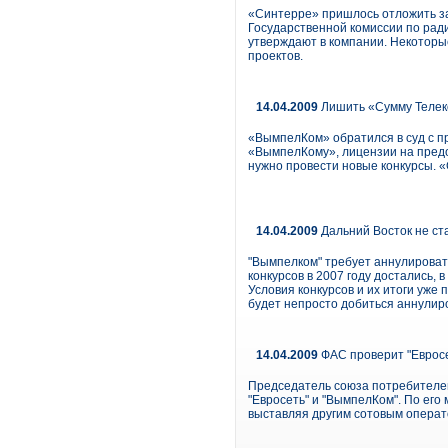
«Синтерре» пришлось отложить за
Государственной комиссии по ради
утверждают в компании. Некоторы
проектов.
14.04.2009
Лишить «Сумму Телек
«ВымпелКом» обратился в суд с п
«ВымпелКому», лицензии на предо
нужно провести новые конкурсы. «
14.04.2009
Дальний Восток не ст
"Вымпелком" требует аннулировать
конкурсов в 2007 году достались,
Условия конкурсов и их итоги уж
будет непросто добиться аннулир
14.04.2009
ФАС проверит "Еврос
Председатель союза потребителе
"Евросеть" и "ВымпелКом". По ег
выставляя другим сотовым операт