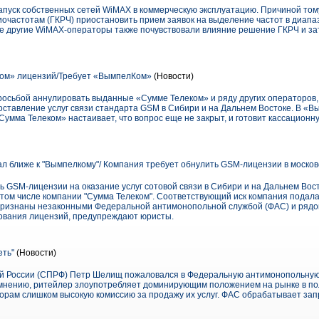
пуск собственных сетей WiMAX в коммерческую эксплуатацию. Причиной том
очастотам (ГКРЧ) приостановить прием заявок на выделение частот в диапа
е другие WiMAX-операторы также почувствовали влияние решение ГКРЧ и зат
ом» лицензий/Требует «ВымпелКом»
(Новости)
росьбой аннулировать выданные «Сумме Телеком» и ряду других операторов, 
ставление услуг связи стандарта GSM в Сибири и на Дальнем Востоке. В «В
Сумма Телеком» настаивает, что вопрос еще не закрыт, и готовит кассационн
ал ближе к "Вымпелкому"/ Компания требует обнулить GSM-лицензии в моско
 GSM-лицензии на оказание услуг сотовой связи в Сибири и на Дальнем Вост
 в том числе компании "Сумма Телеком". Соответствующий иск компания подал
е признаны незаконными Федеральной антимонопольной службой (ФАС) и рядо
ования лицензий, предупреждают юристы.
еть"
(Новости)
й России (СПРФ) Петр Шелищ пожаловался в Федеральную антимонопольную 
о мнению, ритейлер злоупотребляет доминирующим положением на рынке в по
орам слишком высокую комиссию за продажу их услуг. ФАС обрабатывает зап