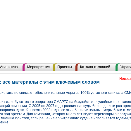
Аналитика
Мероприятия
Проекты
Каталог компаний
Управ
Новост
: все материалы с этим ключевым словом
Приставы не снимают обеспечительные меры со 100% уставного капитала С
ит жалобу сотового оператора СМАРТС на бездействие судебных приставов
 акций компании. С 2005 по 2007 годы различные суды более десяти раз аре
лопроизводств. К апрелю 2008 года все эти обеспечительные меры были отм
я под арестом. Для компании, которая много лет ведет переговоры о продаже
 мнению юристов, если решение арбитражного суда не исполняется годами, т
нение.