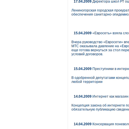
17.04.2009
Директора школ РТ о
Лениногорская городская прокура
обеспечения санитарно-эпидемиол
15.04.2009
«Евросеть» взяла сло
Вчера руководство «Евросети» вп
МТС оказывала давление на «Евро
еще готова вернуться за стол пер
условий договоров.
15.04.2009
Преступники в интер
В одобренной депутатами концепц
любой территории
14.04.2009
Интернет как магазин
Концепция закона об интернете по
обязательную публикацию сведени
14.04.2009
Консервация поневоле