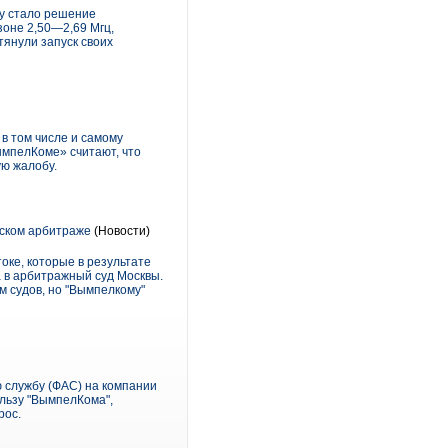
у стало решение
зоне 2,50—2,69 Мгц,
янули запуск своих
в том числе и самому
ымпелКоме» считают, что
ую жалобу.
вском арбитраже
(Новости)
оке, которые в результате
а в арбитражный суд Москвы.
м судов, но "Вымпелкому"
службу (ФАС) на компании
льзу "ВымпелКома",
рос.