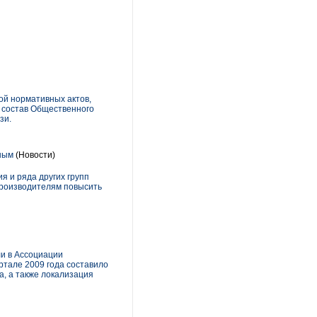
ой нормативных актов,
В состав Общественного
зи.
ным
(Новости)
 и ряда других групп
производителям повысить
ли в Ассоциации
ртале 2009 года составило
а, а также локализация