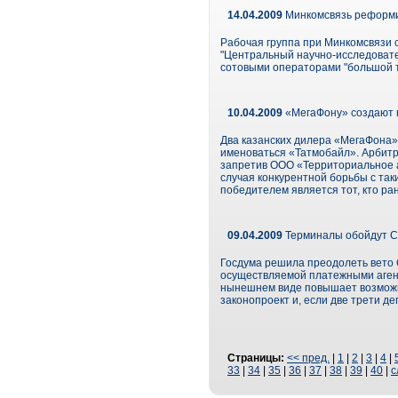
14.04.2009
Минкомсвязь реформи
Рабочая группа при Минкомсвязи 
"Центральный научно-исследовате
сотовыми операторами "большой тр
10.04.2009
«МегаФону» создают 
Два казанских дилера «МегаФона»
именоваться «Татмобайл». Арбитр
запретив ООО «Территориальное а
случая конкурентной борьбы с так
победителем является тот, кто ра
09.04.2009
Терминалы обойдут С
Госдума решила преодолеть вето 
осуществляемой платежными агент
нынешнем виде повышает возможно
законопроект и, если две трети д
Страницы:
<< пред.
|
1
|
2
|
3
|
4
|
33
|
34
|
35
|
36
|
37
|
38
|
39
|
40
|
с