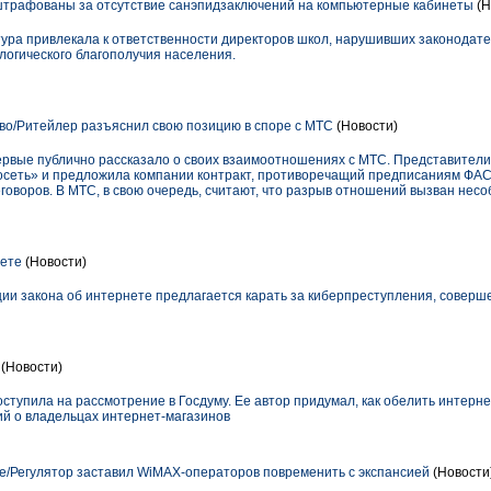
штрафованы за отсутствие санэпидзаключений на компьютерные кабинеты
(Н
тура привлекала к ответственности директоров школ, нарушивших законодате
огического благополучия населения.
во/Ритейлер разъяснил свою позицию в споре с МТС
(Новости)
ервые публично рассказало о своих взаимоотношениях с МТС. Представители
сеть» и предложила компании контракт, противоречащий предписаниям ФАС.
еговоров. В МТС, в свою очередь, считают, что разрыв отношений вызван не
нете
(Новости)
ии закона об интернете предлагается карать за киберпреступления, соверш
(Новости)
ступила на рассмотрение в Госдуму. Ее автор придумал, как обелить интерне
й о владельцах интернет-магазинов
/Регулятор заставил WiMAX-операторов повременить с экспансией
(Новости