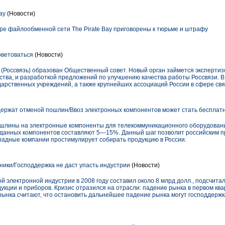
ay
(Новости)
е файлообменной сети The Pirate Bay приговорены к тюрьме и штрафу
оветоваться
(Новости)
 (Россвязь) образован Общественный совет. Новый орган займется экспертиз
ства, и разработкой предложений по улучшению качества работы Россвязи. 
дарственных учреждений, а также крупнейших ассоциаций России в сфере свя
ержат отменой пошлин/Ввоз электронных компонентов может стать бесплат
шлины на электронные компоненты для телекоммуникационного оборудования
 данных компонентов составляют 5—15%. Данный шаг позволит российским 
ападные компании простимулирует собирать продукцию в России.
ики/Господдержка не даст упасть индустрии
(Новости)
 электронной индустрии в 2008 году составил около 8 млрд долл., подсчита
кции и приборов. Кризис отразился на отрасли: падение рынка в первом ква
 рынка считают, что остановить дальнейшее падение рынка могут господдержк