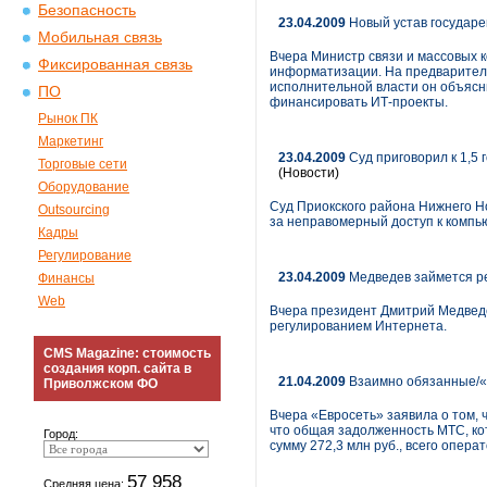
Безопасность
23.04.2009
Новый устав государе
Мобильная связь
Вчера Министр связи и массовых 
Фиксированная связь
информатизации. На предварител
исполнительной власти он объясни
ПО
финансировать ИТ-проекты.
Рынок ПК
Маркетинг
23.04.2009
Суд приговорил к 1,5
Торговые сети
(Новости)
Оборудование
Суд Приокского района Нижнего Н
Outsourcing
за неправомерный доступ к комп
Кадры
Регулирование
23.04.2009
Медведев займется ре
Финансы
Web
Вчера президент Дмитрий Медведе
регулированием Интернета.
CMS Magazine: стоимость
создания корп. сайта в
21.04.2009
Взаимно обязанные/«
Приволжском ФО
Вчера «Евросеть» заявила о том, 
что общая задолженность МТС, кот
Город:
сумму 272,3 млн руб., всего опера
57 958
Средняя цена: