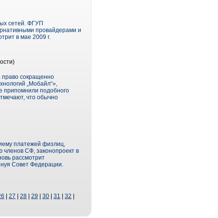
ых сетей. ФГУП
тернативными провайдерами и
рит в мае 2009 г.
ости)
а право сокращенно
хнологий „Мобайл“»,
не припомнили подобного
отмечают, что обычно
риему платежей физлиц,
 членов СФ, законопроект в
новь рассмотрит
минуя Совет Федерации.
26
|
27
|
28
|
29
|
30
|
31
|
32
|