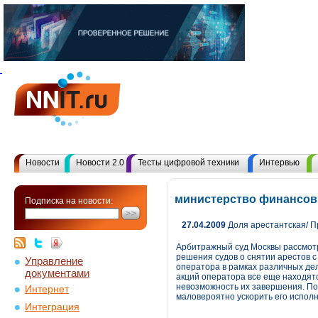
Новости
Новости 2.0
Тесты цифровой техники
Интервью
министерство финансов
Подписка на новости:
27.04.2009
Доля арестантская/ 
Арбитражный суд Москвы рассмотр
решения судов о снятии арестов с
Управление
оператора в рамках различных де
документами
акций оператора все еще находятс
невозможность их завершения. По
Интернет
маловероятно ускорить его испол
Интеграция