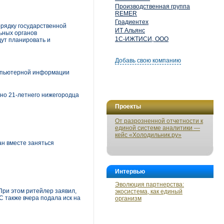
Производственная группа
REMER
Градиентех
рядку государственной
ИТ Альянс
ьных органов
1С-ИЖТИСИ, ООО
дут планировать и
Добавь свою компанию
омпьютерной информации
вно 21-летнего нижегородца
Проекты
От разрозненной отчетности к
единой системе аналитики —
кейс «Холодильник.ру»
ан вместе заняться
Интервью
Эволюция партнерства:
 При этом ритейлер заявил,
экосистема, как единый
С также вчера подала иск на
организм