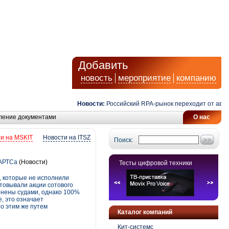
Добавить
новость
мероприятие
компанию
Новости:
Российский RPA-рынок переходит от автомати
ление документами
О нас
и на MSKIT
Новости на ITSZ
Поиск:
МАРТСа
(Новости)
Тесты цифровой техники
, которые не исполнили
стовывали акции сотового
енены судами, однако 100%
, это означает
о этим же путем
Каталог компаний
Кит-системс