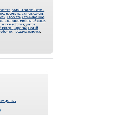
латежи
,
салоны сотовой связи
говля
,
сеть магазинов
,
салоны
сети
,
Евросеть
,
сеть магазинов
сеть салонов мобильной связи
,
а
,
ultra electronics
,
ультра
й Ветер цифровой
,
Белый
лефон ру
,
продажа
,
выручка
,
ынке данных
а