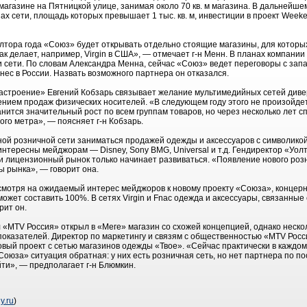
агазине на Пятницкой улице, занимая около 70 кв. м магазина. В дальнейшем
ах сети, площадь которых превышает 1 тыс. кв. м, инвестиции в проект Weeke
олтора года «Союз» будет открывать отдельно стоящие магазины, для которы
ак делает, например, Virgin в США», — отмечает г-н Менн. В планах компани
 сети. По словам Александра Менна, сейчас «Союз» ведет переговоры с запа
нес в России. Назвать возможного партнера он отказался.
астроение» Евгений Кобзарь связывает желание мультимедийных сетей диве
нием продаж физических носителей. «В следующем году этого не произойдет,
ится значительный рост по всем группам товаров, но через несколько лет сп
ого метра», — поясняет г-н Кобзарь.
ной розничной сети заниматься продажей одежды и аксессуаров с символикой 
интересны мейджорам — Disney, Sony BMG, Universal и т.д. Гендиректор «Уо
ии лицензионный рынок только начинает развиваться. «Появление нового ро
 рынка», — говорит она.
несмотря на ожидаемый интерес мейджоров к новому проекту «Союза», концер
ожет составить 100%. В сетях Virgin и Fnac одежда и аксессуары, связанные
рит он.
л «MTV Россия» открыл в «Меге» магазин со схожей концепцией, однако неско
показателей. Директор по маркетингу и связям с общественностью «MTV Рос
овый проект с сетью магазинов одежды «Твое». «Сейчас практически в каждом
Союза» ситуация обратная: у них есть розничная сеть, но нет партнера по по
йти», — пред­полагает г-н Блюмкин.
y.ru
)