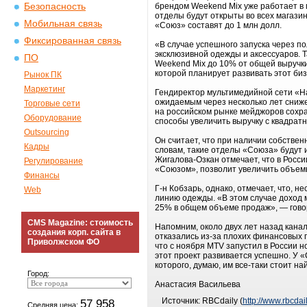
Безопасность
брендом Weekend Mix уже работает в м
отделы будут открыты во всех магазин
Мобильная связь
«Союз» составят до 1 млн долл.
Фиксированная связь
«В случае успешного запуска через п
эксклюзивной одежды и аксессуаров. Т
ПО
Weekend Mix до 10% от общей выручки
которой планирует развивать этот биз
Рынок ПК
Маркетинг
Гендиректор мультимедийной сети «Н
ожидаемым через несколько лет сниже
Торговые сети
на российском рынке мейджоров сохран
Оборудование
способы увеличить выручку с квадратн
Outsourcing
Он считает, что при наличии собствен
Кадры
словам, такие отделы «Союза» будут 
Жигалова-Озкан отмечает, что в Росс
Регулирование
«Союзом», позволит увеличить объемы
Финансы
Г-н Кобзарь, однако, отмечает, что, 
Web
линию одежды. «В этом случае доход м
25% в общем объеме продаж», — гово
CMS Magazine: стоимость
Напомним, около двух лет назад кана
создания корп. сайта в
отказались из-за плохих финансовых 
Приволжском ФО
что с ноября MTV запустил в России н
этот проект развивается успешно. У «
которого, думаю, им все-таки стоит на
Город:
Анастасия Васильева
Источник: RBCdaily (
http://www.rbcdail
57 958
Средняя цена: