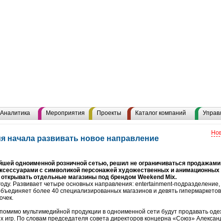
Аналитика
Мероприятия
Проекты
Каталог компаний
Управ
Нов
я начала развивать новое направление
йшей одноименной розничной сетью, решил не ограничиваться продажами
ксессуарами с символикой персонажей художест­венных и анимационных
 открывать отдельные магазины под брендом Weekend Mix.
оду. Развивает четыре основных направления: entertainment-подразделение
 объединяет более 40 специализированных магазинов и девять гипермаркето
очек.
помимо мультимедийной продукции в одноименной сети будут продавать одеж
ых игр. По словам председателя совета директоров концерна «Союз» Алекса