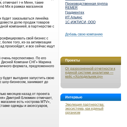
, отмечает г-н Менн, такие
Производственная группа
nd Mix в рамках магазинов
REMER
Градиентех
ИТ Альянс
х будет заказываться линейка
1С-ИЖТИСИ, ООО
и довести долю продаж товаров
дной компанией, в партнерстве с
Добавь свою компанию
рсифицировать свой бизнес с
 более того, из-за активизации
ад произойдет, и все сейчас ищут
очень пер­спективно. По его
Проекты
лт Дисней Компани СНГ» Марина
зничного формата, предложенного
От разрозненной отчетности к
единой системе аналитики —
кейс «Холодильник.ру»
ну будет выгоднее запустить свою
 с шоу-бизнесом, занимают до
лько месяцев назад от проекта
Интервью
сия» Дмитрий Блюмкин отмечает,
 магазине есть «острова MTV»,
Эволюция партнерства:
ставке одежды и аксессуаров,
экосистема, как единый
организм