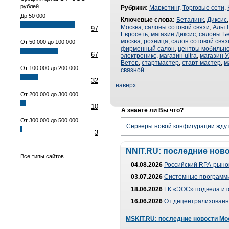
рублей
Рубрики:
Маркетинг
,
Торговые сети
,
До 50 000
Ключевые слова:
Беталинк
,
Диксис
Москва
,
салоны сотовой связи
,
Альт
97
Евросеть
,
магазин Диксис
,
салоны Б
москва
,
розница
,
салон сотовой связ
От 50 000 до 100 000
фирменный салон
,
центры мобильно
67
электроникс
,
магазин ultra
,
магазин У
Ветер
,
стартмастер
,
старт мастер
,
м
От 100 000 до 200 000
связной
32
наверх
От 200 000 до 300 000
10
А знаете ли Вы что?
От 300 000 до 500 000
Серверы новой конфигурации ждут 
3
NNIT.RU: последние нов
Все типы сайтов
04.08.2026
Российский RPA-рынок
03.07.2026
Системные программи
18.06.2026
ГК «ЭОС» подвела ит
16.06.2026
От децентрализованно
MSKIT.RU: последние новости Мо