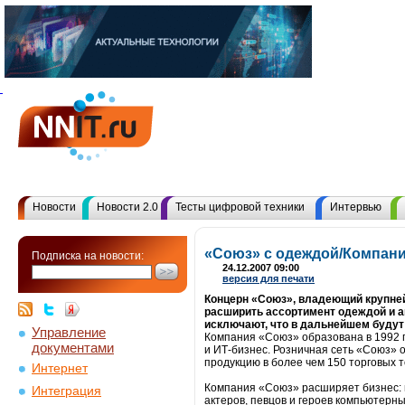
Новости
Новости 2.0
Тесты цифровой техники
Интервью
«Союз» с одеждой/Компани
Подписка на новости:
24.12.2007 09:00
версия для печати
Концерн «Союз», владеющий крупне
расширить ассортимент одеждой и а
исключают, что в дальнейшем будут
Управление
Компания «Союз» образована в 1992 г
документами
и ИТ-бизнес. Розничная сеть «Союз»
продукцию в более чем 150 торговых т
Интернет
Компания «Союз» расширяет бизнес: 
Интеграция
актеров, певцов и героев компьютерн