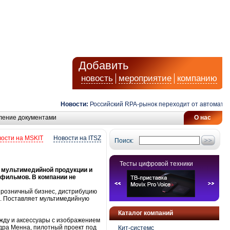
Добавить
новость
мероприятие
компанию
Новости:
Российский RPA-рынок переходит от автоматизаци
ление документами
О нас
ости на MSKIT
Новости на ITSZ
Поиск:
Тесты цифровой техники
 мультимедийной продукции и
 фильмов. В компании не
, розничный бизнес, дистрибуцию
в. Поставляет мультимедийную
Каталог компаний
ду и аксессуа­ры с изображением
ндра Менна, пилотный проект под
Кит-системс