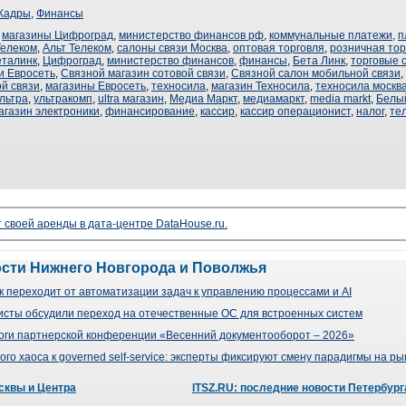
Кадры
,
Финансы
,
магазины Цифроград
,
министерство финансов рф
,
коммунальные платежи
,
п
Телеком
,
Альт Телеком
,
салоны связи Москва
,
оптовая торговля
,
розничная тор
еталинк
,
Цифроград
,
министерство финансов
,
финансы
,
Бета Линк
,
торговые 
и Евросеть
,
Связной магазин сотовой связи
,
Связной салон мобильной связи
,
й связи
,
магазины Евросеть
,
техносила
,
магазин Техносила
,
техносила москв
льтра
,
ультракомп
,
ultra магазин
,
Медиа Маркт
,
медиамаркт
,
media markt
,
Белы
агазин электроники
,
финансирование
,
кассир
,
кассир операционист
,
налог
,
те
своей аренды в дата-центре DataHouse.ru.
ости Нижнего Новгорода и Поволжья
 переходит от автоматизации задач к управлению процессами и AI
сты обсудили переход на отечественные ОС для встроенных систем
оги партнерской конференции «Весенний документооборот – 2026»
го хаоса к governed self-service: эксперты фиксируют смену парадигмы на р
сквы и Центра
ITSZ.RU: последние новости Петербург