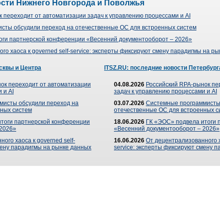
ости Нижнего Новгорода и Поволжья
 переходит от автоматизации задач к управлению процессами и AI
сты обсудили переход на отечественные ОС для встроенных систем
оги партнерской конференции «Весенний документооборот – 2026»
го хаоса к governed self-service: эксперты фиксируют смену парадигмы на р
сквы и Центра
ITSZ.RU: последние новости Петербург
ок переходит от автоматизации
04.08.2026
Российский RPA-рынок пе
 и AI
задач к управлению процессами и AI
мисты обсудили переход на
03.07.2026
Системные программисты
ных систем
отечественные ОС для встроенных с
итоги партнерской конференции
18.06.2026
ГК «ЭОС» подвела итоги 
 2026»
«Весенний документооборот – 2026»
ого хаоса к governed self-
16.06.2026
От децентрализованного ха
мену парадигмы на рынке данных
service: эксперты фиксируют смену 