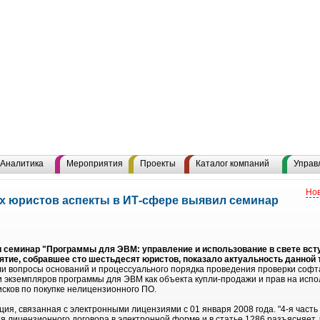
Аналитика
Мероприятия
Проекты
Каталог компаний
Управ
Нов
х юристов аспекты в ИТ-сфере выявил семинар
ели семинар "Программы для ЭВМ: управление и использование в свете вст
ятие, собравшее сто шестьдесят юристов, показало актуальность данной 
 вопросы оснований и процессуального порядка проведения проверки софта
 экземпляров программы для ЭВМ как объекта купли-продажи и прав на испо
сков по покупке нелицензионного ПО.
ия, связанная с электронными лицензиями с 01 января 2008 года. "4-я част
 лицензионного договора в электронной форме и в статье 1286 разъясняет,