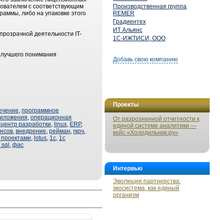
зователем с соответствующим
Производственная группа
аммы, либо на упаковке этого
REMER
Градиентех
ИТ Альянс
прозрачной деятельности IT-
1С-ИЖТИСИ, ООО
я лучшего понимания
Добавь свою компанию
Проекты
ечение
,
программное
риложения
,
операционная
От разрозненной отчетности к
,
центр разработки
,
linux
,
ERP
,
единой системе аналитики —
нсов
,
внедрение
,
рейман
,
гкрч
,
кейс «Холодильник.ру»
 проектами
,
lotus
,
1с
,
1с
 sql
,
фас
Интервью
Эволюция партнерства:
экосистема, как единый
организм