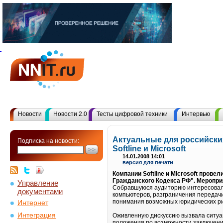
Новости
Новости 2.0
Тесты цифровой техники
Интервью
Актуальные для российски
Подписка на новости:
Softline и Microsoft
14.01.2008 14:01
версия для печати
Компании Softline и Microsoft пров
Гражданского Кодекса РФ". Меропри
Управление
Собравшуюся аудиторию интересовали
документами
компьютеров, разграничения передачи
понимания возможных юридических ри
Интернет
Интеграция
Оживленную дискуссию вызвала ситуац
положения по возможности заключения