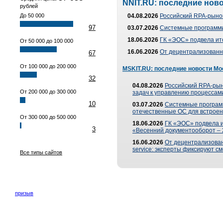
NNIT.RU: последние нов
рублей
До 50 000
04.08.2026
Российский RPA-рынок
97
03.07.2026
Системные программи
18.06.2026
ГК «ЭОС» подвела ит
От 50 000 до 100 000
16.06.2026
От децентрализованно
67
От 100 000 до 200 000
MSKIT.RU: последние новости Мо
32
04.08.2026
Российский RPA-рын
От 200 000 до 300 000
задач к управлению процессами
10
03.07.2026
Системные програм
отечественные ОС для встроен
От 300 000 до 500 000
18.06.2026
ГК «ЭОС» подвела 
3
«Весенний документооборот –
16.06.2026
От децентрализованн
service: эксперты фиксируют с
Все типы сайтов
призыв