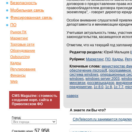
Безопасность
договоров о предоставлении права и
правообладателем договора присоедин
Мобильная связь
экземпляра", - говорит директор юрид
Фиксированная связь
Особое внимание слушателей привлек
департамента и минимизации юридичес
ПО
Рынок ПК
Учитывая актуальность темы, участни
законодательства, касающегося испо
Маркетинг
Торговые сети
Отметим, что на текущий год заплани
Оборудование
Редактор раздела:
Юрий Мальцев (
Outsourcing
Рубрики:
Маркетинг
,
ПО
,
Кадры
,
Рег
Кадры
Ключевые слова:
министерство фи
Регулирование
обеспечение microsoft
,
программное
система windows
,
операционные си
Финансы
windows
,
windows server 2003
,
window
Web
минсвязи
,
россвязьнадзор
,
внедрен
предприятие
,
1с 8.0
,
1с 8
,
1с 7.7
,
micr
CMS Magazine: стоимость
наверх
создания корп. сайта в
Приволжском ФО
А знаете ли Вы что?
Город:
CityTelecom.ru занимается подклю
57 958
Средняя цена: