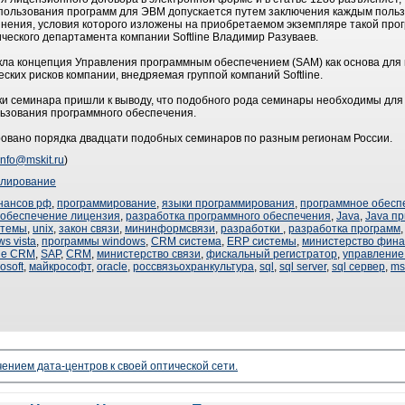
спользования программ для ЭВМ допускается путем заключения каждым поль
ения, условия которого изложены на приобретаемом экземпляре такой прогр
ического департамента компании Softline Владимир Разуваев.
ла концепция Управления программным обеспечением (SAM) как основа для 
ких рисков компании, внедряемая группой компаний Softline.
ки семинара пришли к выводу, что подобного рода семинары необходимы дл
льзования программного обеспечения.
ровано порядка двадцати подобных семинаров по разным регионам России.
info@mskit.ru
)
улирование
нансов рф
,
программирование
,
языки программирования
,
программное обесп
 обеспечение лицензия
,
разработка программного обеспечения
,
Java
,
Java п
стемы
,
unix
,
закон связи
,
мининформсвязи
,
разработки
,
разработка программ
s vista
,
программы windows
,
CRM система
,
ERP системы
,
министерство фина
ие CRM
,
SAP
,
CRM
,
министерство связи
,
фискальный регистратор
,
управление
osoft
,
майкрософт
,
oracle
,
россвязьохранкультура
,
sql
,
sql server
,
sql сервер
,
ms
чением дата-центров к своей оптической сети.