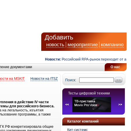
Добавить
новость
мероприятие
компанию
Новости:
Российский RPA-рынок переходит от автома
ление документами
О нас
ости на MSKIT
Новости на ITSZ
Поиск:
Тесты цифровой техники
упления в действие IV части
темы для российского бизнеса.
 на легальность, изъятия
льзование программы, а также
Каталог компаний
ь ГК РФ конкретизировала общие
Кит-системс
 что заключение лицензионных