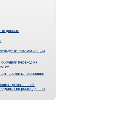
ынке данных
а
реходит от автоматизации
 обсудили переход на
истем
партнерской конференции
оса к governed self-
парадигмы на рынке данных