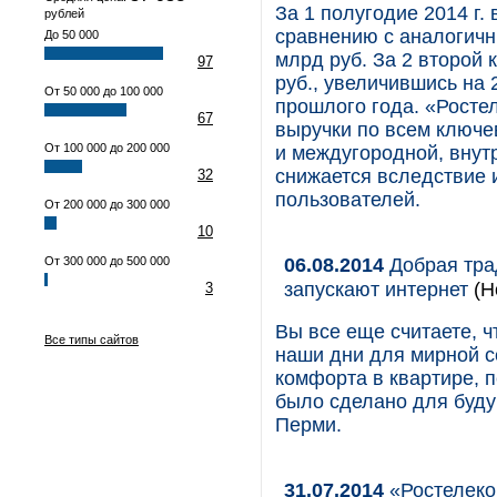
За 1 полугодие 2014 г
рублей
сравнению с аналогичн
До 50 000
млрд руб. За 2 второй 
97
руб., увеличившись на
От 50 000 до 100 000
прошлого года. «Росте
67
выручки по всем ключ
От 100 000 до 200 000
и междугородной, внут
снижается вследствие 
32
пользователей.
От 200 000 до 300 000
10
06.08.2014
Добрая тра
От 300 000 до 500 000
запускают интернет
(Н
3
Вы все еще считаете, ч
Все типы сайтов
наши дни для мирной с
комфорта в квартире, п
было сделано для буду
Перми.
31.07.2014
«Ростелеко