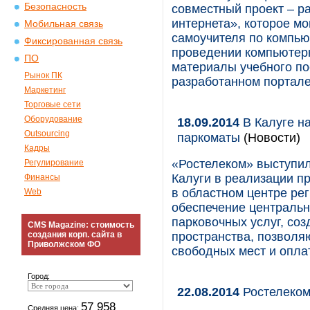
Безопасность
совместный проект – р
интернета», которое мо
Мобильная связь
самоучителя по компью
Фиксированная связь
проведении компьютерн
ПО
материалы учебного п
Рынок ПК
разработанном портале 
Маркетинг
Торговые сети
Оборудование
18.09.2014
В Калуге н
Outsourcing
паркоматы
(Новости)
Кадры
«Ростелеком» выступи
Регулирование
Калуги в реализации п
Финансы
в областном центре рег
Web
обеспечение централь
парковочных услуг, соз
CMS Magazine: стоимость
создания корп. сайта в
пространства, позволя
Приволжском ФО
свободных мест и оплат
Город:
22.08.2014
Ростелеком
57 958
Средняя цена: