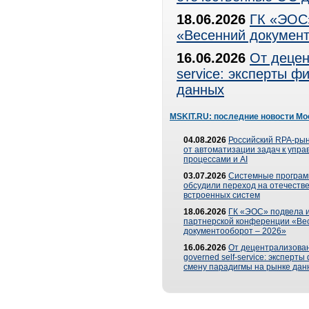
18.06.2026
ГК «ЭОС»
«Весенний документ
16.06.2026
От децен
service: эксперты 
данных
MSKIT.RU: последние новости Мо
04.08.2026
Российский RPA-рын
от автоматизации задач к упр
процессами и AI
03.07.2026
Системные програ
обсудили переход на отечеств
встроенных систем
18.06.2026
ГК «ЭОС» подвела и
партнерской конференции «Ве
документооборот – 2026»
16.06.2026
От децентрализован
governed self-service: эксперт
смену парадигмы на рынке дан