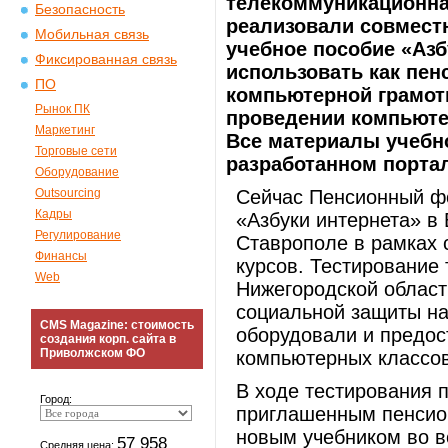
телекоммуникационна
Безопасность
реализовали совместн
Мобильная связь
учебное пособие «Азб
Фиксированная связь
использовать как пен
ПО
компьютерной грамотн
Рынок ПК
проведении компьюте
Маркетинг
Все материалы учебн
Торговые сети
разработанном портале
Оборудование
Outsourcing
Сейчас Пенсионный фо
Кадры
«Азбуки интернета» в 
Регулирование
Ставрополе в рамках 
Финансы
курсов. Тестирование
Web
Нижегородской област
социальной защиты на
CMS Magazine: стоимость
оборудовали и предос
создания корп. сайта в
Приволжском ФО
компьютерных классов
В ходе тестирования 
Город:
приглашенным пенсион
новым учебником во вс
57 958
Средняя цена: