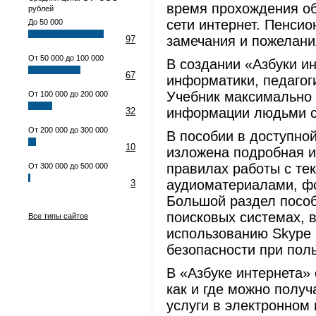
время прохождения об
рублей
сети интернет. Пенси
До 50 000
замечания и пожелани
97
От 50 000 до 100 000
В создании «Азбуки и
67
информатики, педагоги
Учебник максимально 
От 100 000 до 200 000
информации людьми с
32
От 200 000 до 300 000
В пособии в доступно
10
изложена подробная и
правилах работы с те
От 300 000 до 500 000
аудиоматериалами, ф
3
Большой раздел посо
поисковых системах, 
Все типы сайтов
использованию Skype 
безопасности при пол
В «Азбуке интернета»
как и где можно полу
услуги в электронном 