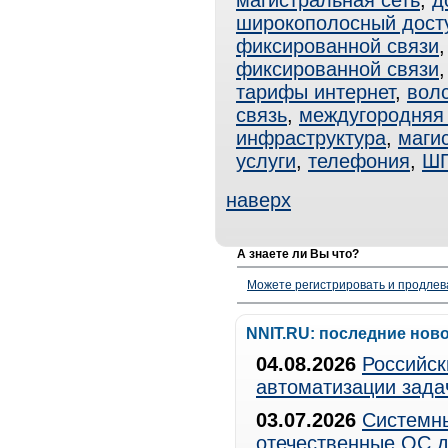
магистральная сеть
,
д
широкополосный дост
фиксированной связи
фиксированной связи
тарифы интернет
,
вол
связь
,
междугородняя 
инфраструктура
,
маги
услуги
,
телефония
,
Ш
наверх
А знаете ли Вы что?
Можете регистрировать и продлев
NNIT.RU: последние нов
04.08.2026
Российск
автоматизации зада
03.07.2026
Системны
отечественные ОС д