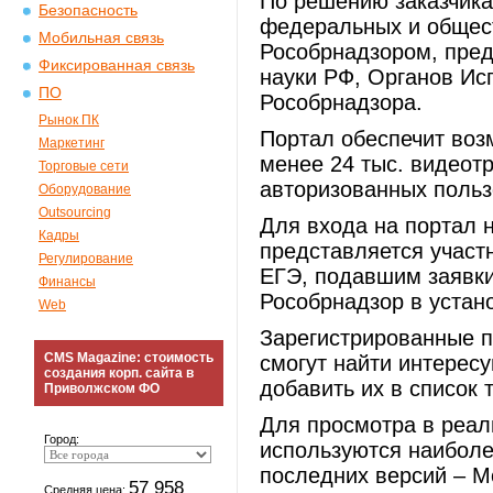
По решению заказчика
Безопасность
федеральных и общес
Мобильная связь
Рособрнадзором, пред
Фиксированная связь
науки РФ, Органов Ис
ПО
Рособрнадзора.
Рынок ПК
Портал обеспечит воз
Маркетинг
менее 24 тыс. видеот
Торговые сети
авторизованных польз
Оборудование
Outsourcing
Для входа на портал 
Кадры
представляется участ
Регулирование
ЕГЭ, подавшим заявки
Финансы
Рособрнадзор в устан
Web
Зарегистрированные п
CMS Magazine: стоимость
смогут найти интерес
создания корп. сайта в
добавить их в список 
Приволжском ФО
Для просмотра в реа
Город:
используются наиболе
последних версий – Mo
57 958
Средняя цена: