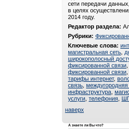
сети передачи данных
в целях осуществлен
2014 году.
Редактор раздела:
Ал
Рубрики:
Фиксированн
Ключевые слова:
ин
магистральная сеть
,
д
широкополосный дост
фиксированной связи
фиксированной связи
тарифы интернет
,
вол
связь
,
междугородняя 
инфраструктура
,
маги
услуги
,
телефония
,
Ш
наверх
А знаете ли Вы что?