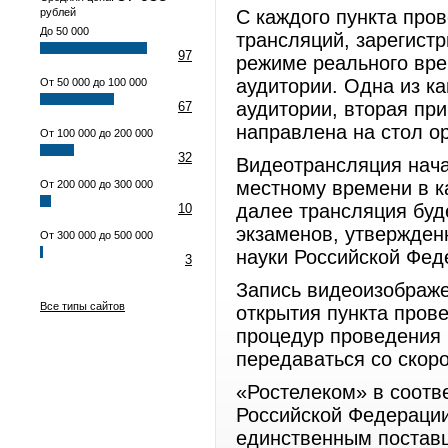
рублей
С каждого пункта про
До 50 000
трансляций, зарегист
97
режиме реального вре
аудитории. Одна из к
От 50 000 до 100 000
аудитории, вторая пр
67
направлена на стол ор
От 100 000 до 200 000
32
Видеотрансляция начал
местному времени в к
От 200 000 до 300 000
далее трансляция буд
10
экзаменов, утвержден
От 300 000 до 500 000
науки Российской Фед
3
Запись видеоизображе
Все типы сайтов
открытия пункта пров
процедур проведения 
передаваться со скоро
«Ростелеком» в соотв
Российской Федерации
единственным поставщ