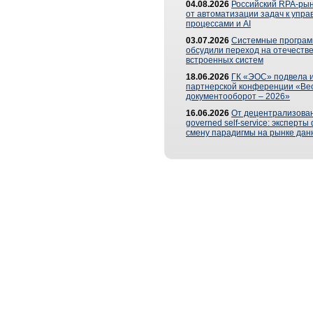
04.08.2026
Российский RPA-рын
от автоматизации задач к упр
процессами и AI
03.07.2026
Системные програ
обсудили переход на отечеств
встроенных систем
18.06.2026
ГК «ЭОС» подвела и
партнерской конференции «Ве
документооборот – 2026»
16.06.2026
От децентрализован
governed self-service: эксперт
смену парадигмы на рынке дан