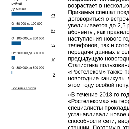
рублей
возрастает в нескольк
До 50 000
Прикамья спешат позд
97
договориться о встреча
От 50 000 до 100 000
увеличивается до 2,5
67
абоненты, как правило
наступления нового го
От 100 000 до 200 000
телефонов, так и сот
32
передачи данных в се
От 200 000 до 300 000
предыдущую новогодню
10
Статистика пользован
От 300 000 до 500 000
«Ростелеком» также п
3
новогодние каникулы 
этом году особой поп
Все типы сайтов
«В течение 2013-го г
«Ростелекома» на тер
специалисты проклады
устанавливали новое 
способности сети, вв
станции. Поэтому в эт