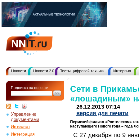
Новости
Новости 2.0
Тесты цифровой техники
Интервью
Сети в Прикамь
Подписка на новости:
«лошадиным» н
26.12.2013 07:14
версия для печати
Управление
документами
Пермский филиал «Ростелеком» гото
Интернет
наступающего Нового года – года Л
С 27 декабря по 9 ян
Интеграция