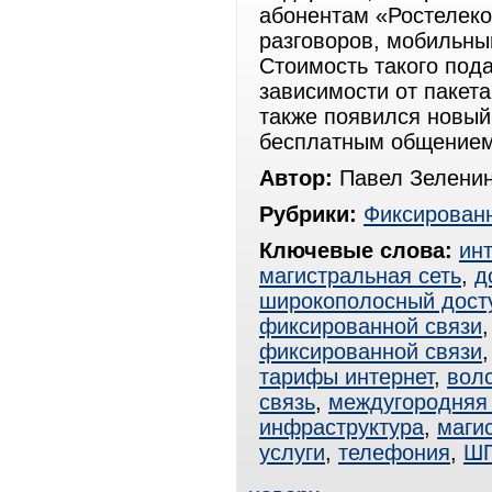
абонентам «Ростелеко
разговоров, мобильны
Стоимость такого пода
зависимости от пакета
также появился новый
бесплатным общением
Автор:
Павел Зелени
Рубрики:
Фиксированн
Ключевые слова:
ин
магистральная сеть
,
д
широкополосный дост
фиксированной связи
фиксированной связи
тарифы интернет
,
вол
связь
,
междугородняя 
инфраструктура
,
маги
услуги
,
телефония
,
Ш