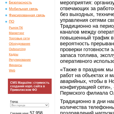
мероприятия: организ
Безопасность
отвечающих за работо
Мобильная связь
без выходных, технич
Фиксированная связь
управления сетями св
ПО
Традиционно на перио
Рынок ПК
каналов между операт
Маркетинг
повышенный трафик в
Торговые сети
вероятность прерыван
Оборудование
проверки готовности 
Outsourcing
запаса топлива, эксп
Кадры
Регулирование
оперативного использ
Финансы
«Также в праздник мы
Web
работ на объектах и м
аварийных, чтобы в Н
CMS Magazine: стоимость
конфигурацией сети», 
создания корп. сайта в
Приволжском ФО
Пермского филиала О
Традиционно в дни на
Город:
количества телефонны
57 958
поздравлений нагрузк
Средняя цена: