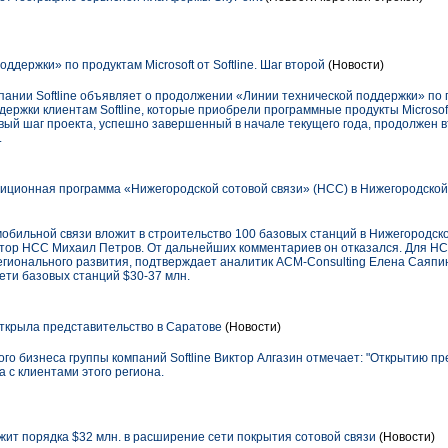
ддержки» по продуктам Microsoft от Softline. Шаг второй
(Новости)
ании Softline объявляет о продолжении «Линии технической поддержки» по п
держки клиентам Softline, которые приобрели программные продукты Microso
ый шаг проекта, успешно завершенный в начале текущего года, продолжен 
.
иционная программа «Нижегородской сотовой связи» (НСС) в Нижегородской о
мобильной связи вложит в строительство 100 базовых станций в Нижегородск
тор НСС Михаил Петров. От дальнейших комментариев он отказался. Для НС
гионального развития, подтверждает аналитик ACM-Consulting Елена Саяпин
ети базовых станций $30-37 млн.
открыла представительство в Саратове
(Новости)
го бизнеса группы компаний Softline Виктор Алгазин отмечает: "Открытию п
 с клиентами этого региона.
жит порядка $32 млн. в расширение сети покрытия сотовой связи
(Новости)