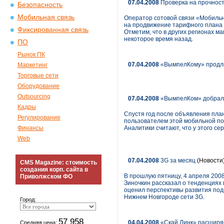
07.04.2008
Проверка на прочнос
Безопасность
Мобильная связь
Оператор сотовой связи «Мобильн
на продвижение тарифного плана 
Фиксированная связь
Отметим, что в других регионах 
некоторое время назад.
ПО
Рынок ПК
07.04.2008
«ВымпелКому» продли
Маркетинг
Торговые сети
Оборудование
Outsourcing
07.04.2008
«ВымпелКом» добрался
Кадры
Спустя год после объявления пла
Регулирование
пользователем этой мобильной по
Финансы
Аналитики считают, что у этого се
Web
07.04.2008
3G за месяц
(Новости
CMS Magazine: стоимость
создания корп. сайта в
В прошлую пятницу, 4 апреля 200
Приволжском ФО
Зиночкин рассказал о тенденциях 
оценил перспективы развития подв
Нижнем Новгороде сети 3G.
Город:
57 958
04.04.2008
«Скай Линк» расширя
Средняя цена: