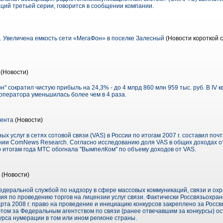
ций третьей серии, говорится в сообщении компании.
. Увеличена емкость сети «МегаФон» в поселке Залесный
(Новости короткой с
(Новости)
н" сократил чистую прибыль на 24,3% - до 4 млрд 860 млн 959 тыс. руб. В IV кв
 оператора уменьшилась более чем в 4 раза.
тента
(Новости)
услуг в сетях сотовой связи (VAS) в России по итогам 2007 г. составил почт
нии ComNews Research. Согласно исследованию доля VAS в общих доходах от 
о итогам года МТС обогнала "ВымпелКом" по объему доходов от VAS.
(Новости)
едеральной службой по надзору в сфере массовых коммуникаций, связи и охр
ия по проведению торгов на лицензии услуг связи. Фактически Россвязьохра
арта 2008 г. право на проведение и инициацию конкурсов закреплено за Росс
том за Федеральным агентством по связи (ранее отвечавшим за конкурсы) о
рса нумерации в том или ином регионе страны.