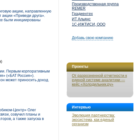
Производственная группа
REMER
нговую акцию, направленную
Градиентех
 акции «Приведи друга».
ИТ Альянс
кже были инициированы
1С-ИЖТИСИ, ООО
Добавь свою компанию
и)
Проекты
ссии. Первым корпоративным
я» («БАТ Россия»).
От разрозненной отчетности к
 он может приносить доход.
единой системе аналитики —
кейс «Холодильник.ру»
Интервью
Мобиком-Центр» Олег
вязи, озвучил планы и
Эволюция партнерства:
оров, а также запуска в
экосистема, как единый
организм