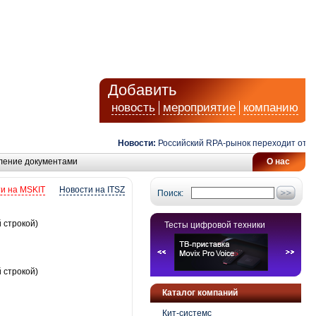
Добавить
новость
мероприятие
компанию
Новости:
Российский RPA-рынок переходит от автом
ление документами
О нас
и на MSKIT
Новости на ITSZ
Поиск:
 строкой)
Тесты цифровой техники
 строкой)
Каталог компаний
Кит-системс