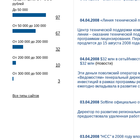
рублей
До 50 000
97
04.04.2008
«Линия технической по
От 50 000 до 100 000
Центр технической поддержки комп
67
линии – оказание технической под
программам лицензирования. Перв
От 100 000 до 200 000
продлится до 15 августа 2008 года
32
От 200 000 до 300 000
04.04.2008
$32 млн в сеть/Инвест
$32 млн
(Новости)
10
Эти деньги поволжский оператор 
От 300 000 до 500 000
«Ведомостям» генеральный дирек
3
инвестиций в рамках программы ре
ежегодно вкладывала в развитие с
Все типы сайтов
03.04.2008
Softline официально 
Директор по развитию регионально
предшествовала удаленная работа
03.04.2008
"НСС" в 2008 году вло