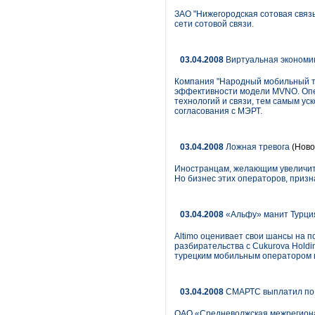
ЗАО "Нижегородская сотовая связь
сети сотовой связи.
03.04.2008
Виртуальная экономи
Компания "Народный мобильный те
эффективности модели MVNO. Опе
технологий и связи, тем самым ус
согласования с МЭРТ.
03.04.2008
Ложная тревога
(Ново
Иностранцам, желающим увеличить
Но бизнес этих операторов, приз
03.04.2008
«Альфу» манит Турция
Altimo оценивает свои шансы на п
разбирательства с Cukurova Holdin
турецким мобильным оператором в
03.04.2008
СМАРТС выплатил по
ОАО «Средневолжская межрегиона