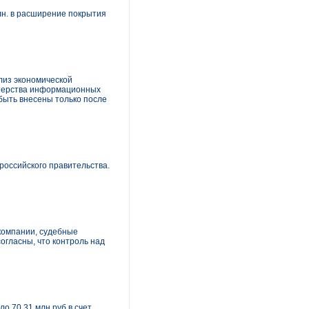
лн. в расширение покрытия
лиз экономической
стерства информационных
 быть внесены только после
оссийского правительства.
 компании, судебные
согласны, что контроль над
 70,31 млн руб.в счет