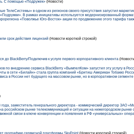
ть. С помощью «Подружек»
(Новости)
ые ТелеСистемы» в одном из регионов своего присутствия запустил маркети
«Подружки». В рамках инициативы используется модернизированный формат
макрорегиона «Поволжье Юго-Восток» акции по продвижению этого тарифа та
ли срок действия лицензий
(Новости короткой строкой)
 до BlackBerry/Подключив к услуге первого корпоративного клиента
(Новост
нов по внедрению сервиса BlackBerry «ВымпелКом» запустил эту услугу в Ро
чты в cети «Билайн» стала группа компаний «Бритиш Американ Тобакко Росси
рвиса в России нет будущего на массовом рынке, но в корпоративном сегменте
)
8 года, заместитель генерального директора - коммерческий директор ЗАО «
на российском рынке телекоммуникаций и ситуации на нижегородском рынке с
ижной связи в ключе конвергенции и появления в РФ «универсальных» операт
ет географию сервисной платформы SkyPoint
(Новости короткой строкой)