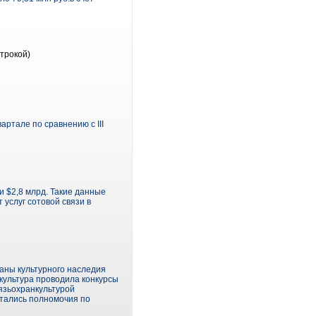
трокой)
артале по сравнению с III
и $2,8 млрд. Такие данные
услуг сотовой связи в
аны культурного наследия
нкультура проводила конкурсы
вязьохранкультурой
стались полномочия по