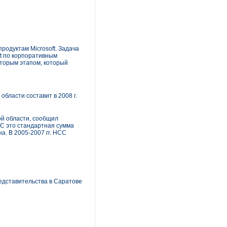
родуктам Microsoft. Задача
ft по корпоративным
вторым этапом, который
бласти составит в 2008 г.
ой области, сообщил
С это стандартная сумма
а. В 2005-2007 гг. НСС
редставительства в Саратове