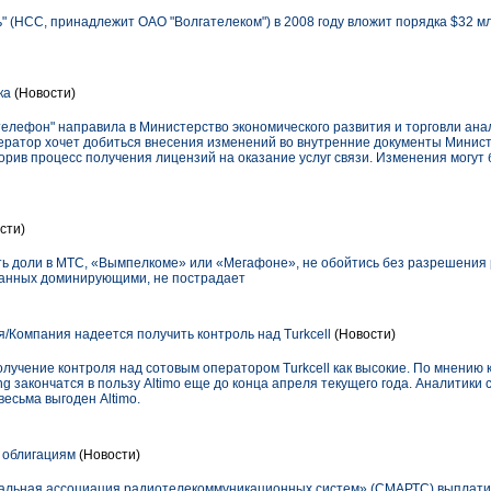
" (НСС, принадлежит ОАО "Волгателеком") в 2008 году вложит порядка $32 м
ка
(Новости)
лефон" направила в Министерство экономического развития и торговли ана
ратор хочет добиться внесения изменений во внутренние документы Мини
корив процесс получения лицензий на оказание услуг связи. Изменения могут
сти)
 доли в МТС, «Вымпелкоме» или «Мегафоне», не обойтись без разрешения р
нанных доминирующими, не пострадает
/Компания надеется получить контроль над Turkcell
(Новости)
олучение контроля над сотовым оператором Turkcell как высокие. По мнению
g закончатся в пользу Altimo еще до конца апреля текущего года. Аналитики 
есьма выгоден Altimo.
 облигациям
(Новости)
льная ассоциация радиотелекоммуникационных систем» (СМАРТС) выплатило