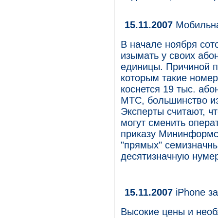
15.11.2007
Мобильна
В начале ноября сот
изымать у своих або
единицы. Причиной 
которым такие номе
коснется 19 тыс. або
МТС, большинство из 
Эксперты считают, ч
могут сменить опера
приказу Мининформсв
"прямых" семизначны
десятизначную нуме
15.11.2007
iPhone за
Высокие цены и необ