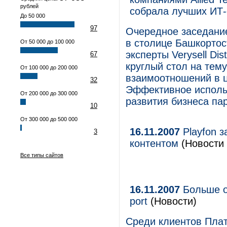
рублей
собрала лучших ИТ-
До 50 000
97
Очередное заседание
в столице Башкортос
От 50 000 до 100 000
эксперты Verysell Di
67
круглый стол на тем
От 100 000 до 200 000
взаимоотношений в ц
32
Эффективное исполь
От 200 000 до 300 000
развития бизнеса пар
10
От 300 000 до 500 000
16.11.2007
Playfon з
3
контентом
(Новости 
Все типы сайтов
16.11.2007
Больше о
port
(Новости)
Среди клиентов Плат