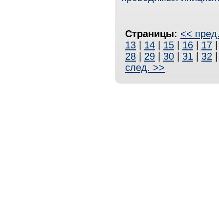
Страницы:
<< пред
13
|
14
|
15
|
16
|
17
28
|
29
|
30
|
31
|
32
след. >>