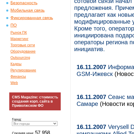
сотовой связи начал
Безопасность
предложения. Причем
Мобильная связь
предлагает как новы
Фиксированная связь
модифицированные у
ПО
Кроме того, операто
Рынок ПК
инициирована подаро
Маркетинг
операторы региона п
Торговые сети
инициатив.
Оборудование
Outsourcing
Кадры
16.11.2007
Информац
Регулирование
GSM-Ижевск
(Новос
Финансы
Web
16.11.2007
Сеанс ма
CMS Magazine: стоимость
создания корп. сайта в
Самаре
(Новости ко
Приволжском ФО
Город:
16.11.2007
Verysell 
57 958
компаниями Allied T
Средняя цена: