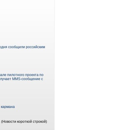
егодня сообщили российским
але пилотного проекта по
получает MMS-сообщение с
о кармана
.
(Новости короткой строкой)