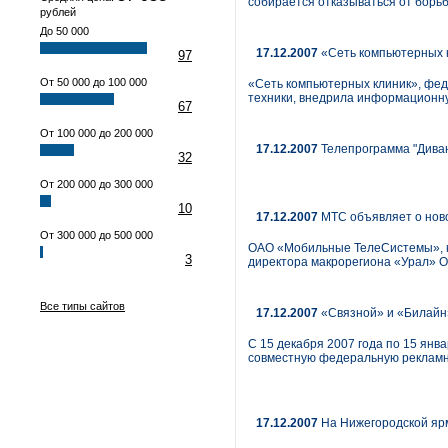
собирается отказываться от борь
рублей
До 50 000
17.12.2007
«Сеть компьютерных к
97
От 50 000 до 100 000
«Сеть компьютерных клиник», фед
техники, внедрила информационну
67
От 100 000 до 200 000
17.12.2007
Телепрограмма "Диван
32
От 200 000 до 300 000
10
17.12.2007
МТС объявляет о нов
От 300 000 до 500 000
ОАО «Мобильные ТелеСистемы», кр
3
директора макрорегиона «Урал» 
Все типы сайтов
17.12.2007
«Связной» и «Билайн
С 15 декабря 2007 года по 15 янв
совместную федеральную рекламн
17.12.2007
На Нижегородской яр