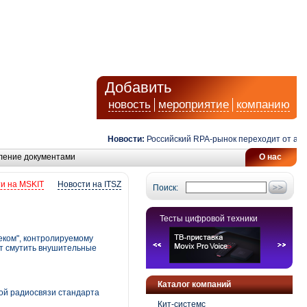
Добавить
новость
мероприятие
компанию
Новости:
Российский RPA-рынок переходит от автома
ление документами
О нас
и на MSKIT
Новости на ITSZ
Поиск:
Тесты цифровой техники
еком", контролируемому
ут смутить внушительные
Каталог компаний
ой радиосвязи стандарта
Кит-системс