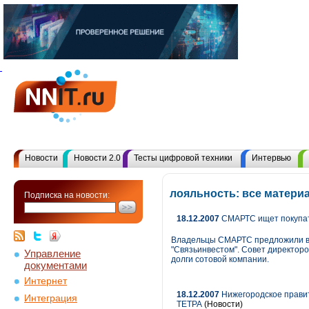
Новости
Новости 2.0
Тесты цифровой техники
Интервью
лояльность: все матери
Подписка на новости:
18.12.2007
СМАРТС ищет покупате
Владельцы СМАРТС предложили вык
"Связьинвестом". Совет директор
Управление
долги сотовой компании.
документами
Интернет
18.12.2007
Нижегородское правит
Интеграция
ТЕТРА
(Новости)