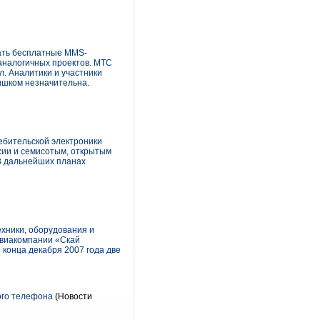
ать бесплатные MMS-
аналогичных проектов. МТС
л. Аналитики и участники
ишком незначительна.
ебительской электроники
ссии и семисотым, открытым
 В дальнейших планах
хники, оборудования и
авиакомпании «Скай
 конца декабря 2007 года две
ого телефона
(Новости