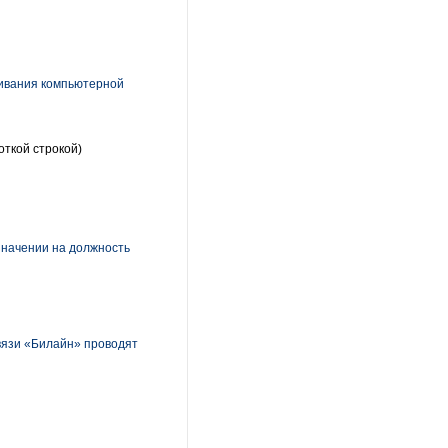
живания компьютерной
откой строкой)
значении на должность
связи «Билайн» проводят