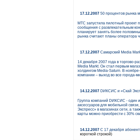
17.12.2007
50 процентов рынка м
МТС запустила пилотный проект 
сообщения с развлекательным кон
планирует занять более половины 
рынка считают планы оператора ч
17.12.2007
Самарский Media Mar
14 декабря 2007 года в торгово-
Media Markt. Он стал первым мага
холдингом Media-Saturn. В ноябре
компании – выход во все города-
14.12.2007
DИКСИС и «Скай Эксп
Группа компаний DИКСИС - один и
аксессуаров для мобильной связи,
Экспресс» в магазинах сети, а так
карты можно приобрести с 30% ск
14.12.2007
С 17 декабря абонент
короткой строкой)