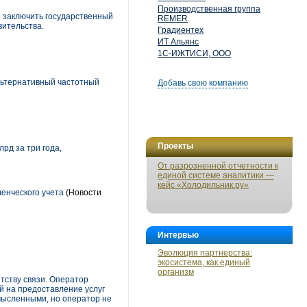
Производственная группа
о заключить государственный
REMER
вительства.
Градиентех
ИТ Альянс
1С-ИЖТИСИ, ООО
альтернативный частотный
Добавь свою компанию
Проекты
рд за три года,
От разрозненной отчетности к
единой системе аналитики —
кейс «Холодильник.ру»
енческого учета
(Новости
Интервью
Эволюция партнерства:
экосистема, как единый
организм
тству связи. Оператор
й на предоставление услуг
мысленными, но оператор не