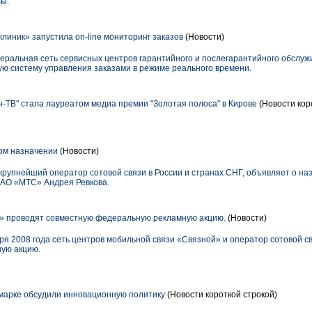
бы.
линик» запустила on-line мониторинг заказов
(Новости)
еральная сеть сервисных центров гарантийного и послегарантийного обслу
ю систему управления заказами в режиме реального времени.
-ТВ" стала лауреатом медиа премии "Золотая полоса" в Кирове
(Новости кор
ом назначении
(Новости)
упнейший оператор сотовой связи в России и странах СНГ, объявляет о на
ОАО «МТС» Андрея Ревкова.
» проводят совместную федеральную рекламную акцию.
(Новости)
аря 2008 года сеть центров мобильной связи «Связной» и оператор сотовой 
ую акцию.
марке обсудили инновационную политику
(Новости короткой строкой)