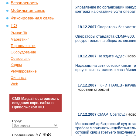
Безопасность
Управление по организации конку
Мобильная связь
контракт на оказание услуг опера
Фиксированная связь
ПО
18.12.2007
Операторы без часто
Рынок ПК
Операторы стандарта CDMA-800, о
Маркетинг
ресурс только на общих основания
Торговые сети
Оборудование
18.12.2007
Не ждите чудес
(Ново
Outsourcing
Кадры
Надежды на сети сотовой связи тр
преувеличены, заявил глава Мин
Регулирование
Финансы
Web
17.12.2007
ГК «ИНТАЛЕВ» научил
короткой строкой)
CMS Magazine: стоимость
создания корп. сайта в
Приволжском ФО
17.12.2007
СМАРТСов труд
(Ново
Город:
Московский арбитражный суд отка
требовал признать недействитель
сотовой связи третьего поколени
57 958
Средняя цена: