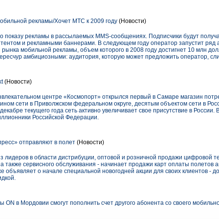
обильной рекламы/Хочет МТС к 2009 году
(Новости)
по показу рекламы в рассылаемых MMS-сообщениях. Подписчики будут получ
тентом и рекламными баннерами. В следующем году оператор запустит ряд 
рынка мобильной рекламы, объем которого в 2008 году достигнет 10 млн дол
ересчур амбициозными: аудитория, которую может предложить оператор, сл
kt
(Новости)
развлекательном центре «Космопорт» открылся первый в Самаре магазин потр
зином сети в Приволжском федеральном округе, десятым объектом сети в Ро
-декабре текущего года сеть активно увеличивает свое присутствие в России.
миллионники Российской Федерации.
ресс» отправляют в полет
(Новости)
з лидеров в области дистрибуции, оптовой и розничной продажи цифровой те
 а также сервисного обслуживания - начинает продажи карт оплаты полетов 
же объявляет о начале специальной новогодней акции для своих клиентов - до
идкой.
ы ON в Мордовии смогут пополнить счет другого абонента со своего мобильн