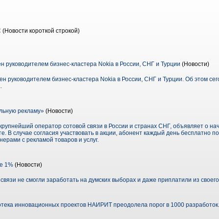
С
(Новости короткой строкой)
н руководителем бизнес-кластера Nokia в России, СНГ и Турции
(Новости)
ачен руководителем бизнес-кластера Nokia в России, СНГ и Турции. Об этом с
.
льную рекламу»
(Новости)
упнейший оператор сотовой связи в России и странах СНГ, объявляет о нач
. В случае согласия участвовать в акции, абонент каждый день бесплатно 
ерами с рекламой товаров и услуг.
е 1%
(Новости)
вязи не смогли заработать на думских выборах и даже приплатили из своег
тека инновационных проектов НАИРИТ преодолела порог в 1000 разработок