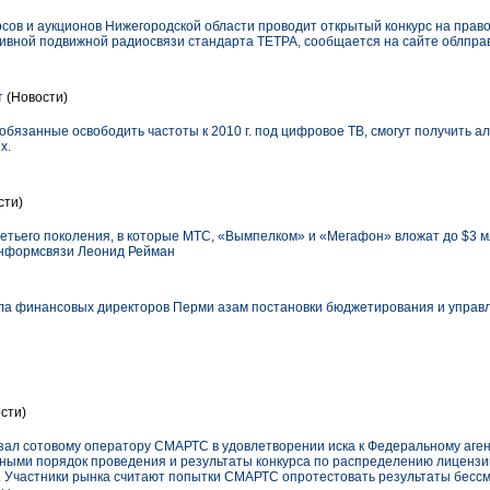
рсов и аукционов Нижегородской области проводит открытый конкурс на прав
тивной подвижной радиосвязи стандарта ТЕТРА, сообщается на сайте облпра
т
(Новости)
бязанные освободить частоты к 2010 г. под цифровое ТВ, смогут получить 
х.
сти)
етьего поколения, в которые МТС, «Вымпелком» и «Мегафон» вложат до $3 мл
информсвязи Леонид Рейман
а финансовых директоров Перми азам постановки бюджетирования и управл
сти)
зал сотовому оператору СМАРТС в удовлетворении иска к Федеральному аген
ными порядок проведения и результаты конкурса по распределению лицензи
я. Участники рынка считают попытки СМАРТС опротестовать результаты бесс