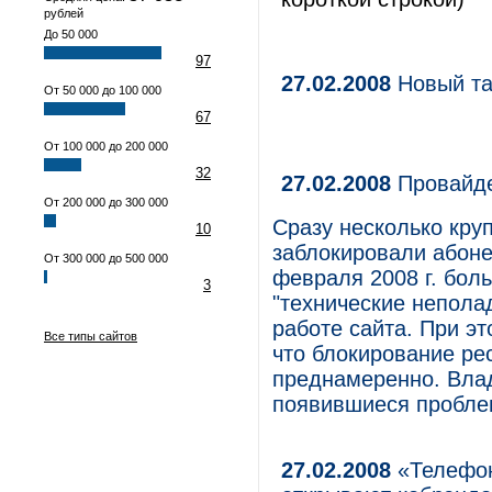
рублей
До 50 000
97
27.02.2008
Новый т
От 50 000 до 100 000
67
От 100 000 до 200 000
32
27.02.2008
Провайде
От 200 000 до 300 000
Сразу несколько кру
10
заблокировали абонен
От 300 000 до 500 000
февраля 2008 г. бол
3
"технические непола
работе сайта. При эт
Все типы сайтов
что блокирование ре
преднамеренно. Влад
появившиеся пробле
27.02.2008
«Телефон