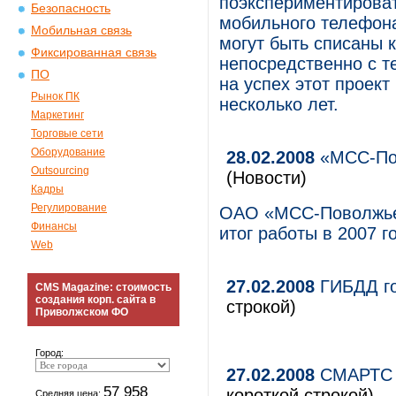
поэкспериментироват
Безопасность
мобильного телефона
Мобильная связь
могут быть списаны к
Фиксированная связь
непосредственно с т
ПО
на успех этот проект
Рынок ПК
несколько лет.
Маркетинг
Торговые сети
Оборудование
28.02.2008
«МСС-Пов
Outsourcing
(Новости)
Кадры
Регулирование
ОАО «МСС-Поволжье»
Финансы
итог работы в 2007 го
Web
27.02.2008
ГИБДД го
CMS Magazine: стоимость
создания корп. сайта в
строкой)
Приволжском ФО
Город:
27.02.2008
СМАРТС з
57 958
короткой строкой)
Средняя цена: