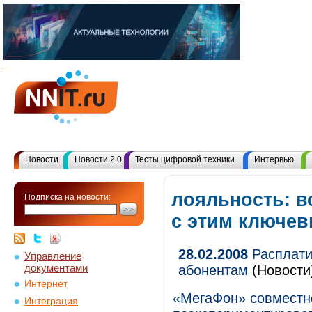
Новости
Новости 2.0
Тесты цифровой техники
Интервью
лояльность: в
Подписка на новости:
с этим ключе
28.02.2008
Расплати
Управление
документами
абонентам
(Новости
Интернет
«МегаФон» совместн
Интеграция