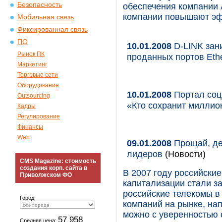
Безопасность
обеспечения компании
компании повышают эфф
Мобильная связь
Фиксированная связь
ПО
10.01.2008
D-LINK зани
Рынок ПК
проданных портов Eth
Маркетинг
Торговые сети
Оборудование
10.01.2008
Портал соц
Outsourcing
«Кто сохранит милли
Кадры
Регулирование
Финансы
Web
09.01.2008
Прощай, де
лидеров
(Новости)
CMS Magazine: стоимость
создания корп. сайта в
В 2007 году российски
Приволжском ФО
капитализации стали з
российские телекомы в
Город:
компаний на рынке, нап
можно с уверенностью с
57 958
Средняя цена: