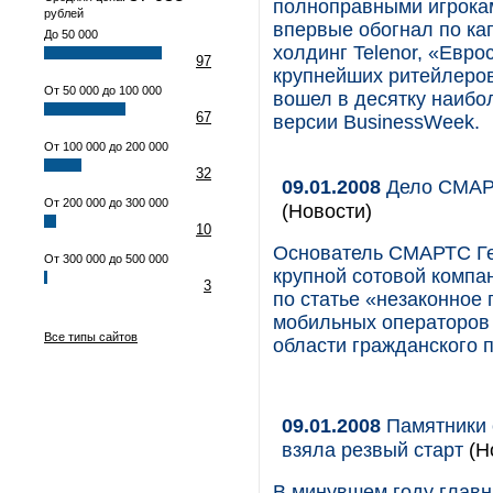
полноправными игрока
рублей
впервые обогнал по ка
До 50 000
холдинг Telenor, «Евро
97
крупнейших ритейлеров 
От 50 000 до 100 000
вошел в десятку наибо
67
версии BusinessWeek.
От 100 000 до 200 000
32
09.01.2008
Дело СМАРТ
От 200 000 до 300 000
(Новости)
10
Основатель СМАРТС Ге
От 300 000 до 500 000
крупной сотовой компа
3
по статье «незаконное
мобильных операторов 
Все типы сайтов
области гражданского 
09.01.2008
Памятники 
взяла резвый старт
(Н
В минувшем году главн