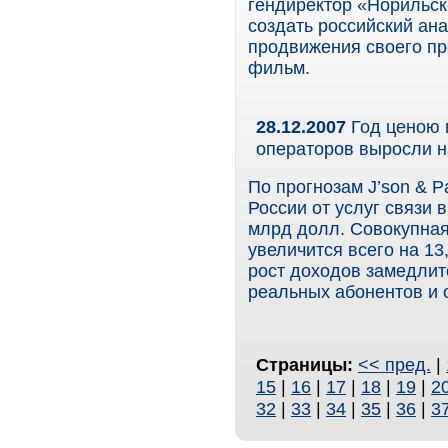
гендиректор «Норильск
создать российский ана
продвижения своего пр
фильм.
28.12.2007
Год ценою 
операторов выросли 
По прогнозам J’son & P
России от услуг связи в
млрд долл. Совокупная
увеличится всего на 1
рост доходов замедлит
реальных абонентов и 
Страницы:
<< пред.
|
15
|
16
|
17
|
18
|
19
|
2
32
|
33
|
34
|
35
|
36
|
3