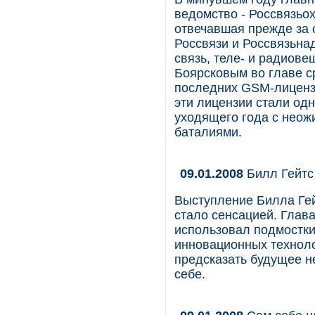
ведомство - Россвязьо
отвечавшая прежде за 
Россвязи и Россвязьна
связь, теле- и радиове
Боярсковым во главе с
последних GSM-лицензи
эти лицензии стали од
уходящего года с неож
баталиями.
09.01.2008
Билл Гейтс 
Выступление Билла Гей
стало сенсацией. Глава
использовал подмостки
инновационных техноло
предсказать будущее н
себе.