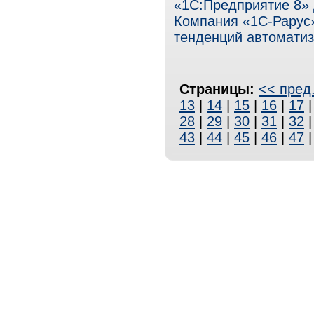
«1С:Предприятие 8» 
Компания «1С-Рарус
тенденций автоматиз
Страницы:
<< пред
13
|
14
|
15
|
16
|
17
28
|
29
|
30
|
31
|
32
43
|
44
|
45
|
46
|
47