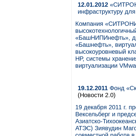
12.01.2012
«СИТРОНИ
инфраструктуру д
Компания «СИТРОНИ
высокотехнологичны
«БашНИПИнефть», д
«Башнефть», виртуа
высокоуровневый кла
HP, системы хранени
виртуализации VMwa
19.12.2011
Фонд «Ск
(Новости 2.0)
19 декабря 2011 г. 
Вексельберг и предс
Азиатско-Тихоокеанс
АТЭС) Зиявудин Маг
совместной работе в