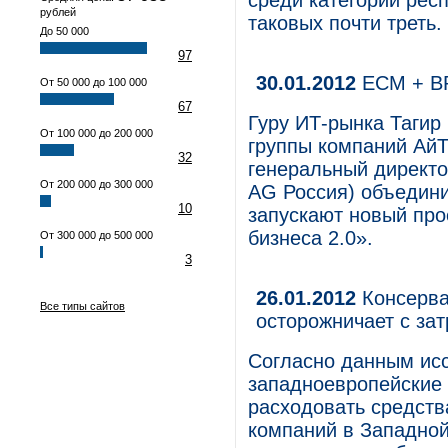
среди категории рес
рублей
таковых почти треть.
До 50 000
97
30.01.2012
ECM + BP
От 50 000 до 100 000
67
Гуру ИТ-рынка Тагир
От 100 000 до 200 000
группы компаний Ай
32
генеральный директо
От 200 000 до 300 000
AG Россия) объедини
10
запускают новый про
бизнеса 2.0».
От 300 000 до 500 000
3
26.01.2012
Консерва
Все типы сайтов
осторожничает с за
Согласно данным ис
западноевропейские 
расходовать средст
компаний в Западной