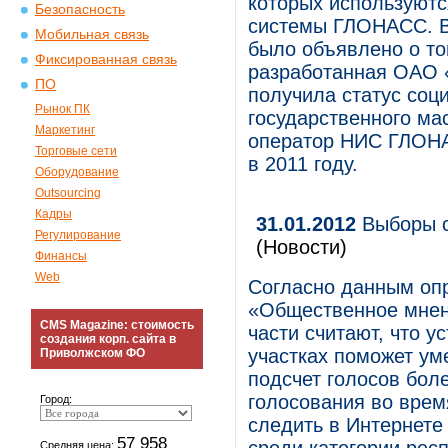
которых используютс
Безопасность
системы ГЛОНАСС. В 
Мобильная связь
было объявлено о т
Фиксированная связь
разработанная ОАО 
ПО
получила статус соц
Рынок ПК
государственного ма
Маркетинг
оператор НИС ГЛОНА
Торговые сети
в 2011 году.
Оборудование
Outsourcing
Кадры
31.01.2012
Выборы с
Регулирование
(Новости)
Финансы
Web
Согласно данным оп
«Общественное мнен
CMS Magazine: стоимость
части считают, что у
создания корп. сайта в
участках поможет ум
Приволжском ФО
подсчет голосов бол
голосования во вре
Город:
следить в Интернете
57 958
Средняя цена: