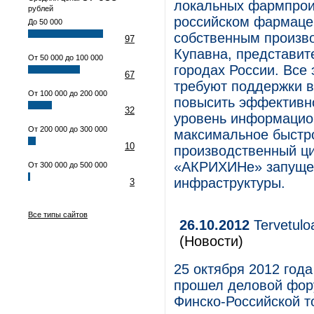
локальных фармпрои
рублей
российском фармаце
До 50 000
собственным произво
97
Купавна, представит
От 50 000 до 100 000
городах России. Все
67
требуют поддержки 
От 100 000 до 200 000
повысить эффективно
32
уровень информацион
От 200 000 до 300 000
максимальное быстр
10
производственный ци
«АКРИХИНе» запущен
От 300 000 до 500 000
инфраструктуры.
3
Все типы сайтов
26.10.2012
Tervetulo
(Новости)
25 октября 2012 год
прошел деловой фору
Финско-Российской т