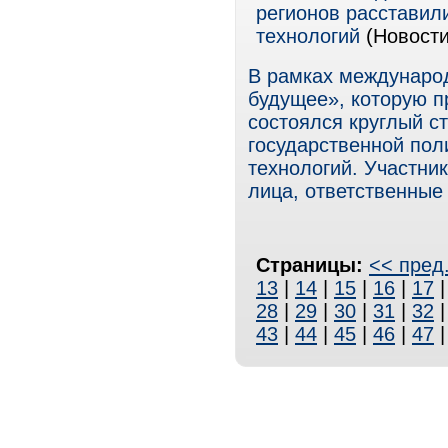
регионов расставил
технологий
(Новости
В рамках междунаро
будущее», которую п
состоялся круглый с
государственной пол
технологий. Участни
лица, ответственные
Страницы:
<< пред
13
|
14
|
15
|
16
|
17
28
|
29
|
30
|
31
|
32
43
|
44
|
45
|
46
|
47