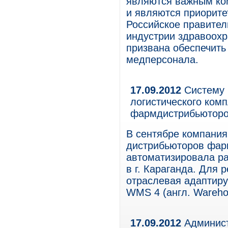
являются важным ко
и являются приорите
Российское правител
индустрии здравоохр
призвана обеспечить
медперсонала.
17.09.2012
Систему 
логистического ком
фармдистрибьюторо
В сентябре компания
дистрибьюторов фарм
автоматизировала ра
в г. Караганда. Для
отраслевая адаптир
WMS 4 (англ. Wareho
17.09.2012
Админист