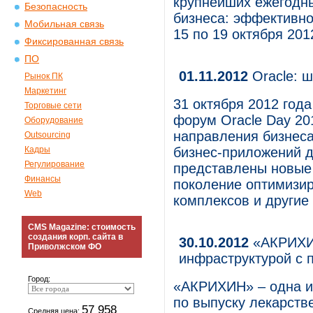
крупнейших ежегодн
Безопасность
бизнеса: эффективно
Мобильная связь
15 по 19 октября 201
Фиксированная связь
ПО
01.11.2012
Oracle: 
Рынок ПК
Маркетинг
31 октября 2012 год
Торговые сети
форум Oracle Day 20
Оборудование
направления бизнеса
Outsourcing
Кадры
бизнес-приложений 
Регулирование
представлены новые 
Финансы
поколение оптимизи
Web
комплексов и другие
CMS Magazine: стоимость
создания корп. сайта в
30.10.2012
«АКРИХИН
Приволжском ФО
инфраструктурой с
Город:
«АКРИХИН» – одна и
по выпуску лекарств
57 958
Средняя цена: