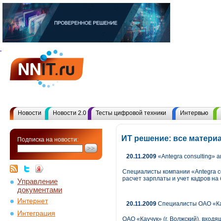
Новости
Новости 2.0
Тесты цифровой техники
Интервью
ИТ решение: все матери
Подписка на новости:
20.11.2009
«Antegra consulting»
Специалисты компании «Antegra co
расчет зарплаты и учет кадров н
Управление
документами
Интернет
20.11.2009
Специалисты ОАО «Ка
Интеграция
ОАО «Каучук» (г. Волжский), вхо