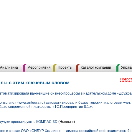
Аналитика
Мероприятия
Проекты
Каталог компаний
Управ
Новост
алы с этим ключевым словом
 автоматизировала важнейшие бизнес-процессы в издательском доме «Дружба
nsulting» (www.antegra.ru) автоматизировали бухгалтерский, налоговый учет,
а базе современной платформы «1С:Предприятие 8.1.».
учук» проектируют в КОМПАС-3D
(Новости)
дящее в состав ОАО «СИБУР Холдинг» — лидера российской нефтехимической