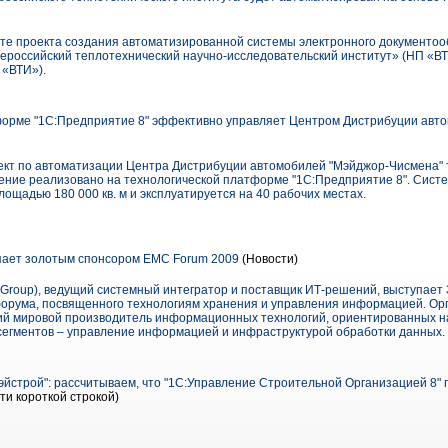
те проекта создания автоматизированной системы электронного документоо
ероссийский теплотехнический научно-исследовательский институт» (НП «В
 «ВТИ»).
рме "1С:Предприятие 8" эффективно управляет Центром Дистрибуции авто
ект по автоматизации Центра Дистрибуции автомобилей "Мэйджор-Чисмена" 
шение реализовано на технологической платформе "1С:Предприятие 8". Сис
ощадью 180 000 кв. м и эксплуатируется на 40 рабочих местах.
пает золотым спонсором EMC Forum 2009
(Новости)
 Group), ведущий системный интегратор и поставщик ИТ-решений, выступае
форума, посвященного технологиям хранения и управления информацией. О
ий мировой производитель информационных технологий, ориентированных на
сегментов – управление информацией и инфраструктурой обработки данных.
эйстрой": рассчитываем, что "1С:Управление Строительной Организацией 8"
ти короткой строкой)