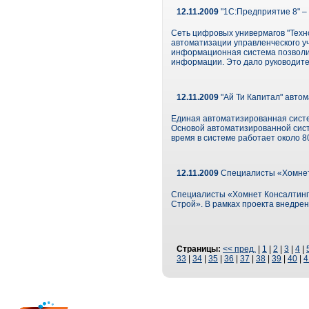
12.11.2009
"1С:Предприятие 8" –
Сеть цифровых универмагов "Техн
автоматизации управленческого у
информационная система позволил
информации. Это дало руководите
12.11.2009
"Ай Ти Капитал" авто
Единая автоматизированная систе
Основой автоматизированной сис
время в системе работает около 8
12.11.2009
Специалисты «Хомнет 
Специалисты «Хомнет Консалтинг»
Строй». В рамках проекта внедре
Страницы:
<< пред.
|
1
|
2
|
3
|
4
|
33
|
34
|
35
|
36
|
37
|
38
|
39
|
40
|
4