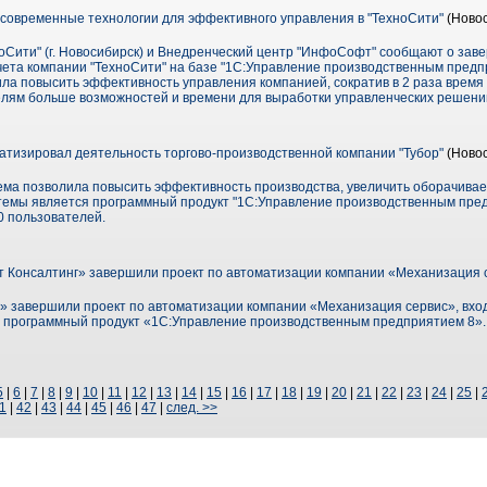
 современные технологии для эффективного управления в "ТехноСити"
(Новос
оСити" (г. Новосибирск) и Внедренческий центр "ИнфоСофт" сообщают о зав
чета компании "ТехноСити" на базе "1С:Управление производственным предп
а повысить эффективность управления компанией, сократив в 2 раза время 
лям больше возможностей и времени для выработки управленческих решени
матизировал деятельность торгово-производственной компании "Тубор"
(Новос
ма позволила повысить эффективность производства, увеличить оборачиваем
темы является программный продукт "1С:Управление производственным пред
0 пользователей.
Консалтинг» завершили проект по автоматизации компании «Механизация 
 завершили проект по автоматизации компании «Механизация сервис», вхо
н программный продукт «1С:Управление производственным предприятием 8».
5
|
6
|
7
|
8
|
9
|
10
|
11
|
12
|
13
|
14
|
15
|
16
|
17
|
18
|
19
|
20
|
21
|
22
|
23
|
24
|
25
|
1
|
42
|
43
|
44
|
45
|
46
|
47
|
след. >>