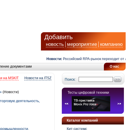
Добавить
новость
мероприятие
компанию
Новости:
Российский RPA-рынок переходит от автомат
ление документами
О нас
и на MSKIT
Новости на ITSZ
Поиск:
»
(Новости)
Тесты цифровой техники
 торговую деятельность,
Каталог компаний
 промышленности,
Кит-системс