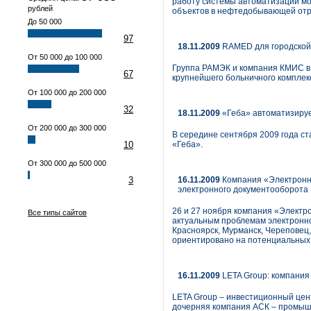
работу системы автоматизации м
рублей
объектов в нефтедобывающей отр
До 50 000
97
18.11.2009
RAMED для городской
От 50 000 до 100 000
Группа РАМЭК и компания КМИС в
67
крупнейшего больничного комплек
От 100 000 до 200 000
32
18.11.2009
«Геба» автоматизируе
От 200 000 до 300 000
В середине сентября 2009 года с
10
«Геба».
От 300 000 до 500 000
3
16.11.2009
Компания «Электронн
электронного документооборота 
26 и 27 ноября компания «Элект
Все типы сайтов
актуальным проблемам электронно
Красноярск, Мурманск, Череповец, 
ориентировано на потенциальных 
16.11.2009
LETA Group: компания
LETA Group – инвестиционный цен
дочерняя компания АСК – промышл