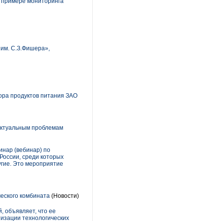
 примере мониторинга
им. С.З.Фишера»,
ора продуктов питания ЗАО
актуальным проблемам
нар (вебинар) по
России, среди которых
ругие. Это мероприятие
еского комбината
(Новости)
 объявляет, что ее
изации технологических