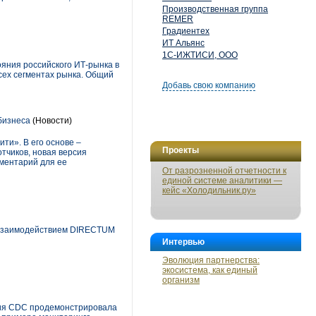
Производственная группа
REMER
Градиентех
ИТ Альянс
1С-ИЖТИСИ, ООО
яния российского ИТ-рынка в
сех сегментах рынка. Общий
Добавь свою компанию
бизнеса
(Новости)
и». В его основе –
Проекты
тчиков, новая версия
ументарий для ее
От разрозненной отчетности к
единой системе аналитики —
кейс «Холодильник.ру»
 взаимодействием DIRECTUM
Интервью
Эволюция партнерства:
экосистема, как единый
организм
ания CDC продемонстрировала