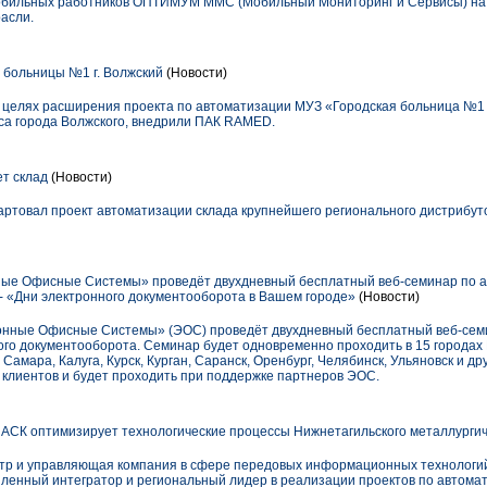
обильных работников ОПТИМУМ ММС (Мобильный Мониторинг и Сервисы) на
асли.
 больницы №1 г. Волжский
(Новости)
 целях расширения проекта по автоматизации МУЗ «Городская больница №1 
са города Волжского, внедрили ПАК RAMED.
т склад
(Новости)
тартовал проект автоматизации склада крупнейшего регионального дистрибут
ые Офисные Системы» проведёт двухдневный бесплатный веб-семинар по 
- «Дни электронного документооборота в Вашем городе»
(Новости)
ронные Офисные Системы» (ЭОС) проведёт двухдневный бесплатный веб-семи
го документооборота. Семинар будет одновременно проходить в 15 городах 
Самара, Калуга, Курск, Курган, Саранск, Оренбург, Челябинск, Ульяновск и д
клиентов и будет проходить при поддержке партнеров ЭОС.
 АСК оптимизирует технологические процессы Нижнетагильского металлургич
тр и управляющая компания в сфере передовых информационных технологий,
енный интегратор и региональный лидер в реализации проектов по автомат