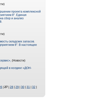
ти)
ершении проекта комплексной
риятием 8". Единая
на сбор и анализ
й.
ти)
ость складских запасов.
приятием 8". В настоящее
сервис»,
(Новости)
дящей в холдинг «ДОН-
26
|
27
|
28
|
29
|
30
|
31
|
32
|