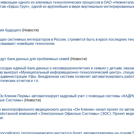
тимизации одного из ключевых технологических процессов в ОАО «Нижнетаги
тав «Евраз Груп», одной из крупнейших в мире вертикально-интегрированных
ия будущего
(Новости)
их системных интеграторов в России, стремится быть в курсе последних тен
сваивает новейшие технологии.
дут банк данных для проблемных семей
(Новости)
 создан единый банк данных о несовершеннолетних и семьях с детьми, оказ
отку выиграл «Муниципальный информационно-технологический центр», спе
х администрации Уфы. Внедренная система позволит автоматизировать работ
тических отчетов и т.п.
н Клиник Пермь» автоматизирует кадровый учет с помощью системы «КАДР
ные Системы»
(Новости)
многопрофильного медицинского центра «Он Клиник» начал проект по автом
ботанной компанией «Электронные Офисные Системы» (ЭОС). Проект веде
ае.
оссийского теплотехнического института будет автоматизирован на основе