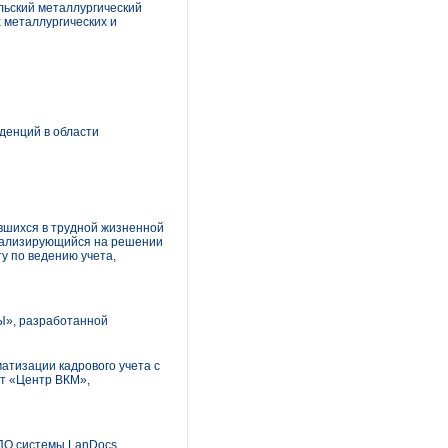
льский металлургический
 металлургических и
денций в области
авшихся в трудной жизненной
циализирующийся на решении
у по ведению учета,
Ы», разработанной
атизации кадрового учета с
т «Центр ВКМ»,
 ПО системы LanDocs