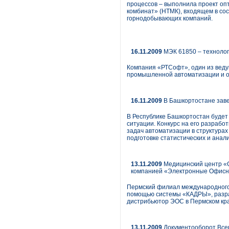
процессов – выполнила проект оп
комбинат» (НТМК), входящем в сос
горнодобывающих компаний.
16.11.2009
МЭК 61850 – технолог
Компания «РТСофт», один из ведущ
промышленной автоматизации и о
16.11.2009
В Башкортостане заве
В Республике Башкортостан будет
ситуации. Конкурс на его разраб
задач автоматизации в структура
подготовке статистических и анали
13.11.2009
Медицинский центр «О
компанией «Электронные Офис
Пермский филиал международного 
помощью системы «КАДРЫ», разра
дистрибьютор ЭОС в Пермском кр
13.11.2009
Документооборот Всер