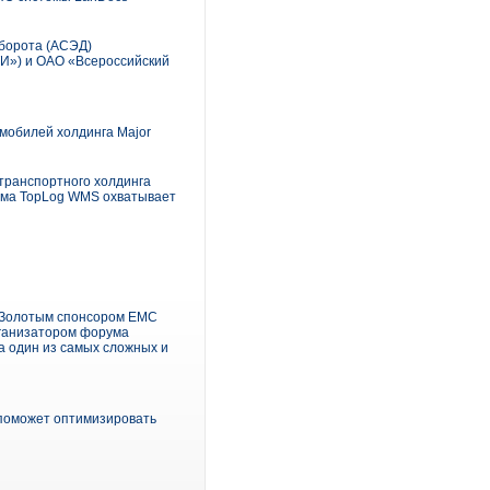
борота (АСЭД)
ТИ») и ОАО «Всероссийский
мобилей холдинга Major
транспортного холдинга
тема TopLog WMS охватывает
т Золотым спонсором EMC
рганизатором форума
 один из самых сложных и
 поможет оптимизировать