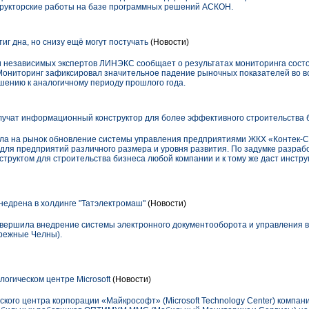
трукторские работы на базе программных решений АСКОН.
иг дна, но снизу ещё могут постучать
(Новости)
и независимых экспертов ЛИНЭКС сообщает о результатах мониторинга состо
. Мониторинг зафиксировал значительное падение рыночных показателей во в
шению к аналогичному периоду прошлого года.
чат информационный конструктор для более эффективного строительства 
а на рынок обновление системы управления предприятиями ЖКХ «Контек-Сит
для предприятий различного размера и уровня развития. По задумке разрабо
структом для строительства бизнеса любой компании и к тому же даст инстр
едрена в холдинге "Татэлектромаш"
(Новости)
авершила внедрение системы электронного документооборота и управления
ережные Челны).
огическом центре Microsoft
(Новости)
еского центра корпорации «Майкрософт» (Microsoft Technology Center) комп