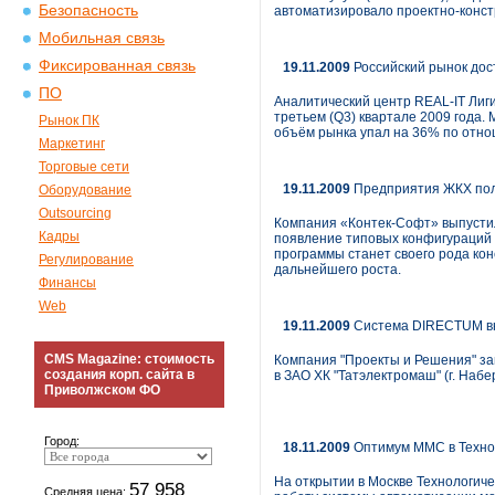
Безопасность
автоматизировало проектно-конс
Мобильная связь
Фиксированная связь
19.11.2009
Российский рынок дост
ПО
Аналитический центр REAL-IT Лиг
третьем (Q3) квартале 2009 года
Рынок ПК
объём рынка упал на 36% по отно
Маркетинг
Торговые сети
19.11.2009
Предприятия ЖКХ полу
Оборудование
Outsourcing
Компания «Контек-Софт» выпустил
Кадры
появление типовых конфигураций 
программы станет своего рода кон
Регулирование
дальнейшего роста.
Финансы
Web
19.11.2009
Система DIRECTUM вн
CMS Magazine: стоимость
Компания "Проекты и Решения" з
создания корп. сайта в
в ЗАО ХК "Татэлектромаш" (г. Наб
Приволжском ФО
Город:
18.11.2009
Оптимум ММС в Технол
На открытии в Москве Технологич
57 958
Средняя цена: