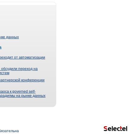
ынке данных
а
реходит от автоматизации
 обсудили переход на
истем
партнерской конференции
оса к governed self-
парадигмы на рынке данных
язательна