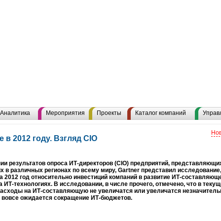
Аналитика
Мероприятия
Проекты
Каталог компаний
Управ
Нов
 в 2012 году. Взгляд CIO
ии результатов опроса ИТ-директоров (CIO) предприятий, представляющи
 в различных регионах по всему миру, Gartner представил исследование
а 2012 год относительно инвестиций компаний в развитие ИТ-составляюще
 ИТ-технологиях. В исследовании, в числе прочего, отмечено, что в теку
асходы на ИТ-составляющую не увеличатся или увеличатся незначительн
 вовсе ожидается сокращение ИТ-бюджетов.