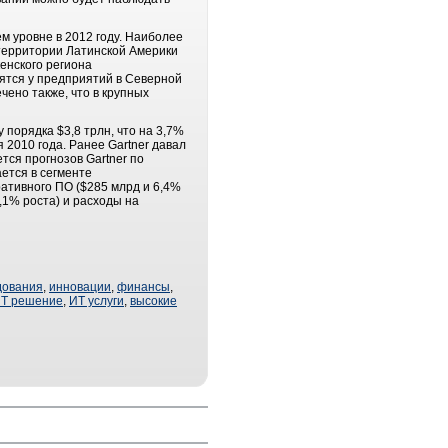
м уровне в 2012 году. Наиболее
 территории Латинской Америки
кенского региона
ятся у предприятий в Северной
чено также, что в крупных
 порядка $3,8 трлн, что на 3,7%
я 2010 года. Ранее Gartner давал
тся прогнозов Gartner по
ется в сегменте
ативного ПО ($285 млрд и 6,4%
,1% роста) и расходы на
дования
,
инновации
,
финансы
,
Т решение
,
ИТ услуги
,
высокие