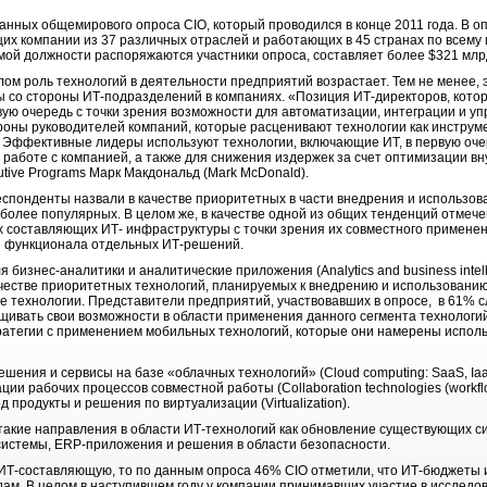
анных общемирового опроса CIO, который проводился в конце 2011 года. В о
их компании из 37 различных отраслей и работающих в 45 странах по всему
мой должности распоряжаются участники опроса, составляет более $321 млр
лом роль технологий в деятельности предприятий возрастает. Тем не менее, э
ы со стороны ИТ-подразделений в компаниях. «Позиция ИТ-директоров, кото
ую очередь с точки зрения возможности для автоматизации, интеграции и у
ороны руководителей компаний, которые расценивают технологии как инструм
. Эффективные лидеры используют технологии, включающие ИТ, в первую оче
работе с компанией, а также для снижения издержек за счет оптимизации вну
utive Programs Марк Макдональд (Mark McDonald).
еспонденты назвали в качестве приоритетных в части внедрения и использова
иболее популярных. В целом же, в качестве одной из общих тенденций отмече
 составляющих ИТ- инфраструктуры с точки зрения их совместного примене
ия функционала отдельных ИТ-решений.
я бизнес-аналитики и аналитические приложения (Analytics and business inte
честве приоритетных технологий, планируемых к внедрению и использованию 
 технологии. Представители предприятий, участвовавших в опросе, в 61% сл
ивать свои возможности в области применения данного сегмента технологи
ратегии с применением мобильных технологий, которые они намерены использ
ешения и сервисы на базе «облачных технологий» (Cloud computing: SaaS, Iaa
ии рабочих процессов совместной работы (Collaboration technologies (workf
 продукты и решения по виртуализации (Virtualization).
такие направления в области ИТ-технологий как обновление существующих сис
истемы, ERP-приложения и решения в области безопасности.
 ИТ-составляющую, то по данным опроса 46% CIO отметили, что ИТ-бюджеты и
дам. В целом в наступившем году у компании принимавших участие в исслед