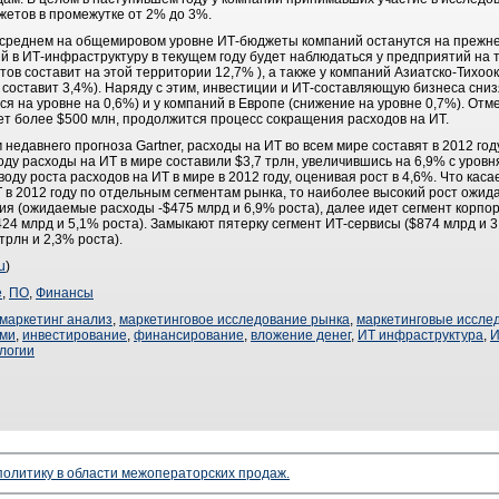
етов в промежутке от 2% до 3%.
 в среднем на общемировом уровне ИТ-бюджеты компаний останутся на прежне
й в ИТ-инфраструктуру в текущем году будет наблюдаться у предприятий на
тов составит на этой территории 12,7% ), а также у компаний Азиатско-Тихоо
составит 3,4%). Наряду с этим, инвестиции и ИТ-составляющую бизнеса сниз
я на уровне на 0,6%) и у компаний в Европе (снижение на уровне 0,7%). Отме
ет более $500 млн, продолжится процесс сокращения расходов на ИТ.
недавнего прогноза Gartner, расходы на ИТ во всем мире составят в 2012 году
году расходы на ИТ в мире составили $3,7 трлн, увеличившись на 6,9% с уровн
ду роста расходов на ИТ в мире в 2012 году, оценивая рост в 4,6%. Что касае
в 2012 году по отдельным сегментам рынка, то наиболее высокий рост ожида
я (ожидаемые расходы -$475 млрд и 6,9% роста), далее идет сегмент корпор
424 млрд и 5,1% роста). Замыкают пятерку сегмент ИТ-сервисы ($874 млрд и 3
трлн и 2,3% роста).
u
)
е
,
ПО
,
Финансы
маркетинг анализ
,
маркетинговое исследование рынка
,
маркетинговые иссле
ями
,
инвестирование
,
финансирование
,
вложение денег
,
ИТ инфраструктура
,
И
логии
 политику в области межоператорских продаж.