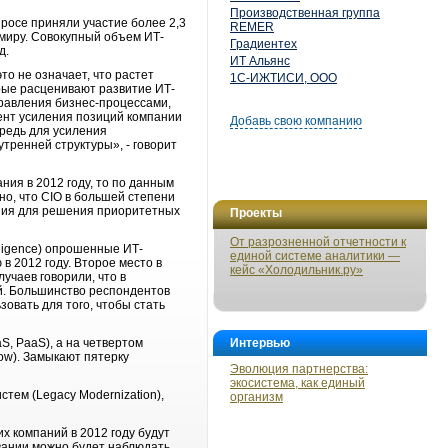
Производственная группа
просе приняли участие более 2,3
REMER
 миру. Совокупный объем ИТ-
Градиентех
д.
ИТ Альянс
то не означает, что растет
1С-ИЖТИСИ, ООО
рые расценивают развитие ИТ-
правления бизнес-процессами,
ент усиления позиций компании
Добавь свою компанию
редь для усиления
тренней структуры», - говорит
ния в 2012 году, то по данным
но, что CIO в большей степени
ния для решения приоритетных
Проекты
От разрозненной отчетности к
lligence) опрошенные ИТ-
единой системе аналитики —
в 2012 году. Второе место в
кейс «Холодильник.ру»
учаев говорили, что в
й. Большинство респондентов
овать для того, чтобы стать
S, PaaS), а на четвертом
Интервью
low). Замыкают пятерку
Эволюция партнерства:
экосистема, как единый
тем (Legacy Modernization),
организм
х компаний в 2012 году будут
овании можно будет наблюдать