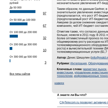
рублей
незначительное увеличение ИТ-бюдж
До 50 000
Таким образом, по данным Gartner,
значительное увеличение инвестици
97
(предполагается, что рост ИТ-бюдже
(предполагаемый рост ИТ-бюджетов 
От 50 000 до 100 000
Америке (в целом снижение ожидаетс
67
компаниях, чей ИТ-бюджет составля
Отметим также, что согласно данным 
От 100 000 до 200 000
больше, нежели в 2011 году. В 2011 
32
более оптимистичный прогноз по пово
общемировому росту расходов на ИТ 
От 200 000 до 300 000
телекоммуникационного оборудовани
роста) и вычислительной техники ($
10
телекоммуникационные услуги ($1,7 
От 300 000 до 500 000
Автор:
Денис Шишулин (
info@mskit.r
3
Рубрики:
Интеграция
,
Оборудовани
Ключевые слова:
маркетинг рынок
,
инвестиции
,
управление инвестици
Все типы сайтов
технологии
,
информационные техно
наверх
А знаете ли Вы что?
CityTelecom.ru проводит активную