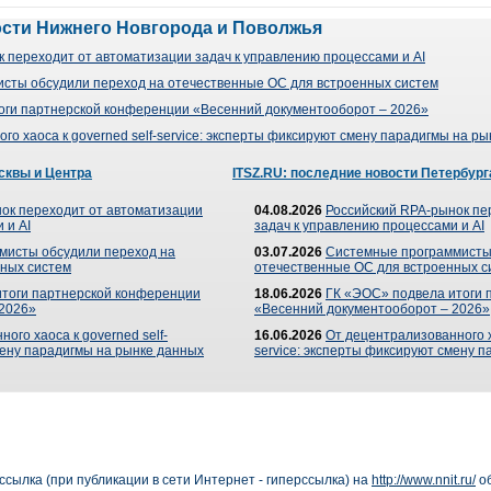
ости Нижнего Новгорода и Поволжья
 переходит от автоматизации задач к управлению процессами и AI
сты обсудили переход на отечественные ОС для встроенных систем
оги партнерской конференции «Весенний документооборот – 2026»
го хаоса к governed self-service: эксперты фиксируют смену парадигмы на р
сквы и Центра
ITSZ.RU: последние новости Петербург
ок переходит от автоматизации
04.08.2026
Российский RPA-рынок пе
 и AI
задач к управлению процессами и AI
мисты обсудили переход на
03.07.2026
Системные программисты
ных систем
отечественные ОС для встроенных с
итоги партнерской конференции
18.06.2026
ГК «ЭОС» подвела итоги 
 2026»
«Весенний документооборот – 2026»
ого хаоса к governed self-
16.06.2026
От децентрализованного ха
мену парадигмы на рынке данных
service: эксперты фиксируют смену 
сылка (при публикации в сети Интернет - гиперссылка) на
http://www.nnit.ru/
об