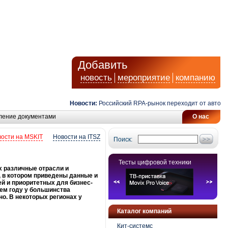
Добавить
новость
мероприятие
компанию
Новости:
Российский RPA-рынок переходит от автоматиз
ление документами
О нас
ости на MSKIT
Новости на ITSZ
Поиск:
Тесты цифровой техники
х различные отрасли и
, в котором приведены данные и
й и приоритетных для бизнес-
щем году у большинства
о. В некоторых регионах у
Каталог компаний
Кит-системс