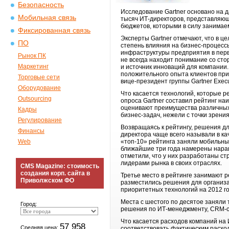
Безопасность
Исследование Gartner основано на д
Мобильная связь
тысяч ИТ-директоров, представляющ
бюджетов, которыми в силу занимае
Фиксированная связь
Эксперты Gartner отмечают, что в це
ПО
степень влияния на бизнес-процесс
инфраструктуры предприятия в перв
Рынок ПК
не всегда находит понимание со ст
Маркетинг
и источник инноваций для компании
положительного опыта клиентов при 
Торговые сети
вице-президент группы Gartner Exec
Оборудование
Что касается технологий, которые р
Outsourcing
опроса Gartner составил рейтинг на
оценивают преимущества различных
Кадры
бизнес-задач, нежели с точки зрен
Регулирование
Возвращаясь к рейтингу, решения дл
Финансы
директора чаще всего называли в ка
Web
«топ-10» рейтинга заняли мобильные
ближайшие три года намерены наращ
отметили, что у них разработаны ст
лидерами рынка в своих отраслях.
CMS Magazine: стоимость
создания корп. сайта в
Третье место в рейтинге занимают р
Приволжском ФО
разместились решения для организац
приоритетных технологий на 2012 год
Места с шестого по десятое заняли 
Город:
решения по ИТ-менеджменту, CRM-с
Что касается расходов компаний на
57 958
Средняя цена:
соответствовать фактическим расхо