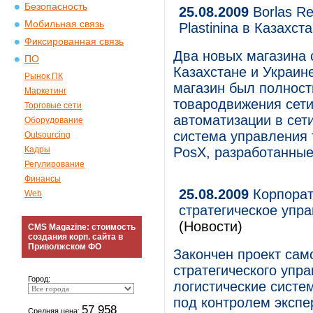
Безопасность
25.08.2009
Borlas Re
Мобильная связь
Plastinina в Казахст
Фиксированная связь
Два новых магазина се
ПО
Казахстане и Украин
Рынок ПК
магазин был полност
Маркетинг
товародвижения сет
Торговые сети
автоматизации в сети
Оборудование
система управления 
Outsourcing
Кадры
PosX, разработанные 
Регулирование
Финансы
25.08.2009
Корпорат
Web
стратегическое упр
(Новости)
CMS Magazine: стоимость
создания корп. сайта в
Приволжском ФО
Закончен проект сам
стратегического упр
Город:
логистические систе
под контролем эксп
57 958
Средняя цена: