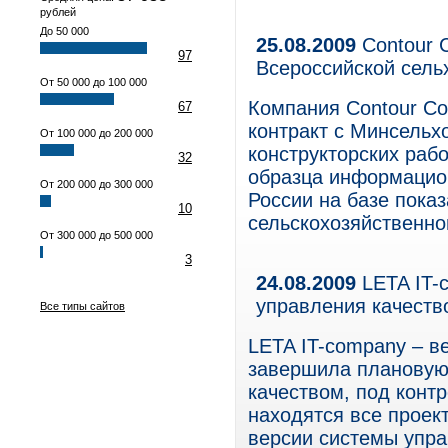
рублей
До 50 000
25.08.2009
Contour 
97
Всероссийской сель
От 50 000 до 100 000
Компания Contour C
67
контракт с Минсельх
От 100 000 до 200 000
конструкторских раб
32
образца информацио
От 200 000 до 300 000
России на базе пока
10
сельскохозяйственно
От 300 000 до 500 000
3
24.08.2009
LETA IT-
управления качеств
Все типы сайтов
LETA IT-company – в
завершила плановую
качеством, под конт
находятся все проек
версии системы упр