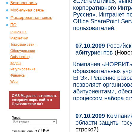
«Систематика», вып
Безопасность
корпоративного Интр
Мобильная связь
Руссия». Интранет-п
Фиксированная связь
Office SharePoint Se
ПО
пользователей.
Рынок ПК
Маркетинг
Торговые сети
07.10.2009
Российск
Оборудование
абитуриентов
(Новос
Outsourcing
Кадры
Компания «НОРБИТ» д
Регулирование
образовательных уч
Финансы
ЕГЭ». Решение разраб
Web
позволяет организов
абитуриентами, обес
CMS Magazine: стоимость
процессом набора ст
создания корп. сайта в
Приволжском ФО
07.10.2009
Компания
Город:
области защиты гос
строкой)
57 958
Средняя цена: