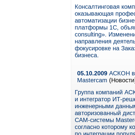
Консалтинговая ком
оказывающая профес
автоматизации бизне
платформы 1С, объяв
consulting». Измене
направления деятел
фокусировке на Заказ
бизнеса.
05.10.2009
АСКОН вы
Mastercam
(Новости
Группа компаний АСК
и интегратор ИТ-реш
инженерными данным
авторизованный дис
САМ-системы Master
согласно которому к
по интеграции попу