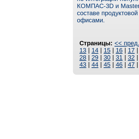
КОМПАС-3D и Master
составе продуктово
офисами.
Страницы:
<< пред
13
|
14
|
15
|
16
|
17
28
|
29
|
30
|
31
|
32
43
|
44
|
45
|
46
|
47