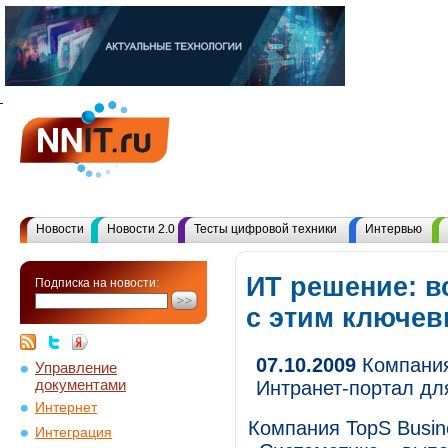
Новости
Новости 2.0
Тесты цифровой техники
Интервью
ИТ решение: в
Подписка на новости:
с этим ключе
07.10.2009
Компания
Управление
документами
Интранет-портал дл
Интернет
Компания TopS Busine
Интеграция