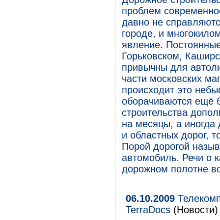
проблем современнос
давно не справляютс
городе, и многокило
явление. Постоянные
Горьковском, Каширс
привычны для автол
части московских маг
происходит это небы
оборачиваются ещё 
строительства допол
на месяцы, а иногда 
и областных дорог, 
Порой дорогой назыв
автомобиль. Речи о 
дорожном полотне во
06.10.2009
Телекомп
TerraDоcs
(Новости)