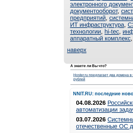
электронного докумен
документооборот
,
сис
предприятий
,
системн
ИТ инфраструктура
,
С
технологии
,
hi-tec
,
инф
аппаратный комплекс
наверх
А знаете ли Вы что?
Hoster.ru предлагает два домена в
рублей
NNIT.RU: последние нов
04.08.2026
Российск
автоматизации зада
03.07.2026
Системны
отечественные ОС д