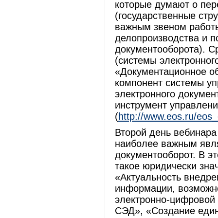
которые думают о пер
(государственные стр
важным звеном работы
делопроизводства и п
документооборота). С
(системы электронного
«Документационное о
компонент системы уп
электронного докумен
инструмент управлени
(
http://www.eos.ru/eos
Второй день вебинара
наиболее важным явл
документооборот. В э
такое юридически зна
«Актуальность внедре
информации, возможн
электронно-цифровой
СЭД», «Создание еди