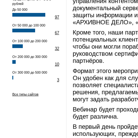
управления контентом
рублей
документальный серве
До 50 000
защиты информации и
97
«АРХИВНОЕ ДЕЛО», 
От 50 000 до 100 000
Кроме того, наши пар
67
потенциальных клиент
От 100 000 до 200 000
чтобы они могли пора
32
руководством сертиф
От 200 000 до 300 000
партнёров.
10
Формат этого меропри
От 300 000 до 500 000
Он удобен как для сл
3
позволяет специалист
решения, предлагаемы
Все типы сайтов
могут задать разрабо
Вебинар будет проходи
будет различна.
В первый день пройде
использующих, прежде