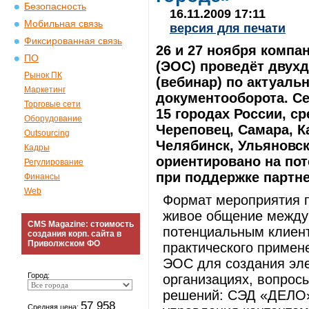
Безопасность
16.11.2009 17:11
Мобильная связь
версия для печати
Фиксированная связь
26 и 27 ноября комп
ПО
(ЭОС) проведёт двух
Рынок ПК
(вебинар) по актуал
Маркетинг
документооборота. С
Торговые сети
15 городах России, с
Оборудование
Череповец, Самара, Ка
Outsourcing
Челябинск, Ульяновск
Кадры
ориентировано на пот
Регулирование
при поддержке партн
Финансы
Web
Формат мероприятия п
живое общение между
CMS Magazine: стоимость
потенциальным клиент
создания корп. сайта в
Приволжском ФО
практического примен
ЭОС для создания эле
Город:
организациях, вопрос
решений: СЭД «ДЕЛО»,
57 958
Средняя цена: