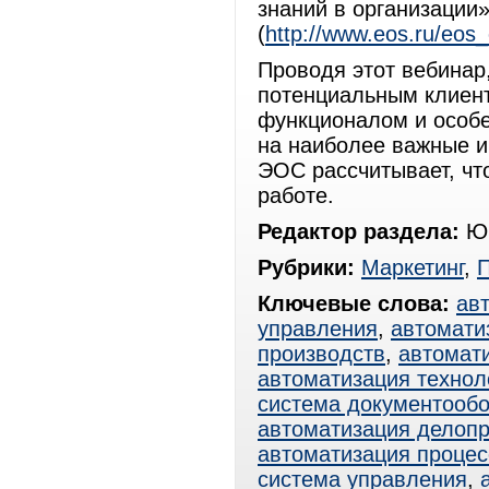
знаний в организации»
(
http://www.eos.ru/eos
Проводя этот вебинар
потенциальным клиент
функционалом и особе
на наиболее важные и
ЭОС рассчитывает, чт
работе.
Редактор раздела:
Юр
Рубрики:
Маркетинг
,
Ключевые слова:
ав
управления
,
автомати
производств
,
автомат
автоматизация технол
система документооб
автоматизация делоп
автоматизация процес
система управления
,