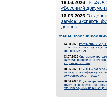
18.06.2026
ГК «ЭОС»
«Весенний документ
16.06.2026
От децен
service: эксперты 
данных
MSKIT.RU: последние новости Мо
04.08.2026
Российский RPA-рын
от автоматизации задач к упр
процессами и AI
03.07.2026
Системные програ
обсудили переход на отечеств
встроенных систем
18.06.2026
ГК «ЭОС» подвела и
партнерской конференции «Ве
документооборот – 2026»
16.06.2026
От децентрализован
governed self-service: эксперт
смену парадигмы на рынке дан