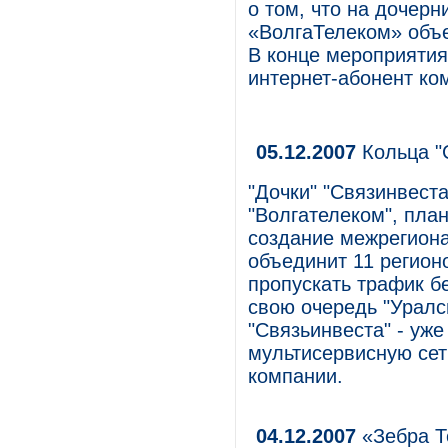
о том, что на дочер
«ВолгаТелеком» объ
В конце мероприятия
интернет-абонент ко
05.12.2007
Кольца "
"Дочки" "Связинвест
"Волгателеком", план
создание межрегиона
объединит 11 регион
пропускать трафик б
свою очередь "Уралс
"Связьинвеста" - уж
мультисервисную сет
компании.
04.12.2007
«Зебра Т