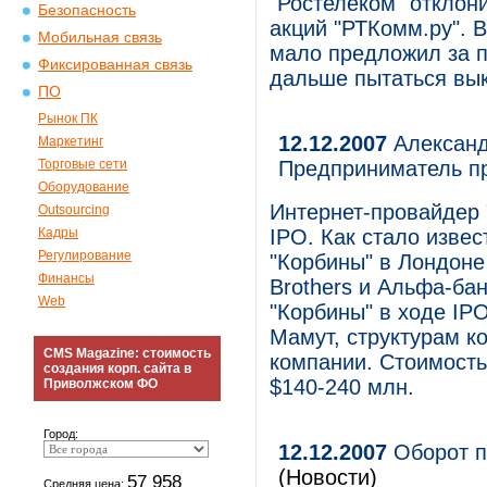
"Ростелеком" отклон
Безопасность
акций "РТКомм.ру". В
Мобильная связь
мало предложил за па
Фиксированная связь
дальше пытаться вык
ПО
Рынок ПК
12.12.2007
Александ
Маркетинг
Торговые сети
Предприниматель пр
Оборудование
Интернет-провайдер 
Outsourcing
Кадры
IPO. Как стало изве
Регулирование
"Корбины" в Лондоне
Финансы
Brothers и Альфа-бан
Web
"Корбины" в ходе IP
Мамут, структурам к
CMS Magazine: стоимость
компании. Стоимость
создания корп. сайта в
$140-240 млн.
Приволжском ФО
Город:
12.12.2007
Оборот п
(Новости)
57 958
Средняя цена: