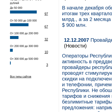
рублей
В начале декабря об
До 50 000
итогам трех квартал
97
млрд., а за 2 месяца
От 50 000 до 100 000
$ 900 млн.
67
От 100 000 до 200 000
12.12.2007
Провайде
32
(Новости)
От 200 000 до 300 000
10
Операторы Республи
От 300 000 до 500 000
активность в преддв
3
провайдеры республи
проводят стимулиру
Все типы сайтов
скидки на подключени
и телефонии, причем 
Республики. Не обош
тарифов и снижения 
безлимитные тарифы
предложения: напри