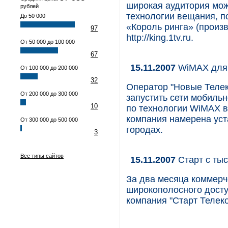
широкая аудитория мож
рублей
технологии вещания, п
До 50 000
«Король ринга» (произ
97
http://king.1tv.ru.
От 50 000 до 100 000
67
15.11.2007
WiMAX для 
От 100 000 до 200 000
32
Оператор "Новые Телек
От 200 000 до 300 000
запустить сети мобиль
10
по технологии WiMAX в 
компания намерена уст
От 300 000 до 500 000
городах.
3
Все типы сайтов
15.11.2007
Старт с ты
За два месяца коммерч
широкополосного дост
компания "Старт Телек