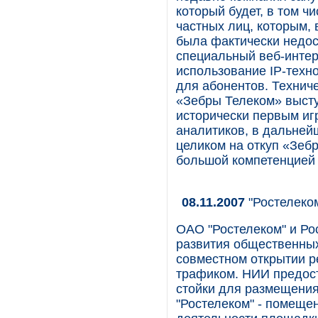
который будет, в том ч
частных лиц, которым, 
была фактически недос
специальный веб-интер
использование IP-техно
для абонентов. Технич
«Зебры Телеком» высту
исторически первым иг
аналитиков, в дальнейш
целиком на откуп «Зеб
большой компетенцией 
08.11.2007
"Ростелеко
ОАО "Ростелеком" и Ро
развития общественны
совместном открытии р
трафиком. НИИ предост
стойки для размещения
"Ростелеком" - помещен