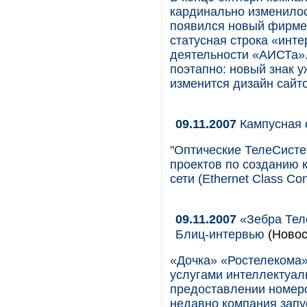
кардинально изменилос
появился новый фирмен
статусная строка «инт
деятельности «АИСТа».
поэтапно: новый знак у
изменится дизайн сайт
09.11.2007
Кампусная 
"Оптические ТелеСисте
проектов по созданию
сети (Ethernet Class C
09.11.2007
«Зебра Тел
Блиц-интервью
(Новос
«Дочка» «Ростелекома»
услугами интеллектуал
предоставлении номеро
недавно компания запу