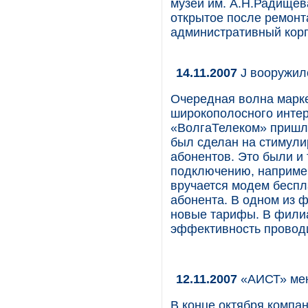
музей им. А.Н.Радищев
открытое после ремонта
административный корп
14.11.2007
J вооружил
Очередная волна марке
широкополосного интер
«ВолгаТелеком» пришл
был сделан на стимул
абонентов. Это были и
подключению, например
вручается модем беспл
абонента. В одном из 
новые тарифы. В филиа
эффективность провод
12.11.2007
«АИСТ» мен
В конце октября компа