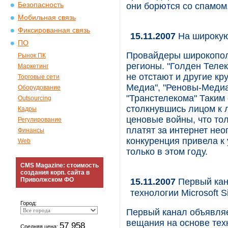
Безопасность
они борются со спамом
Мобильная связь
Фиксированная связь
15.11.2007
На широкую
ПО
Провайдеры широкополо
Рынок ПК
регионы. "Голден Телек
Маркетинг
не отстают и другие к
Торговые сети
Медиа", "Реновы-Медиа
Оборудование
"Транстелекома" Таким
Outsourcing
столкнувшись лицом к 
Кадры
ценовые войны, что то
Регулирование
платят за интернет не
Финансы
конкуренция привела к
Web
только в этом году.
CMS Magazine: стоимость
создания корп. сайта в
Приволжском ФО
15.11.2007
Первый кан
технологии Microsoft Sil
Город:
Первый канал объявляет
вещания на основе техно
57 958
Средняя цена: