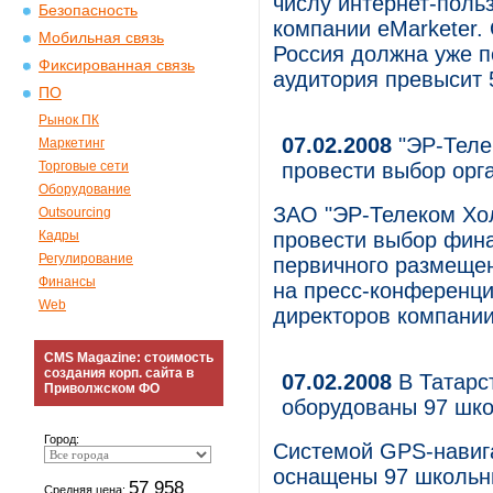
числу интернет-поль
Безопасность
компании eMarketer.
Мобильная связь
Россия должна уже по
Фиксированная связь
аудитория превысит 
ПО
Рынок ПК
07.02.2008
"ЭР-Теле
Маркетинг
Торговые сети
провести выбор орг
Оборудование
ЗАО "ЭР-Телеком Хол
Outsourcing
Кадры
провести выбор фина
Регулирование
первичного размещен
Финансы
на пресс-конференци
Web
директоров компании
CMS Magazine: стоимость
создания корп. сайта в
07.02.2008
В Татарс
Приволжском ФО
оборудованы 97 шко
Город:
Системой GPS-навига
оснащены 97 школьн
57 958
Средняя цена: