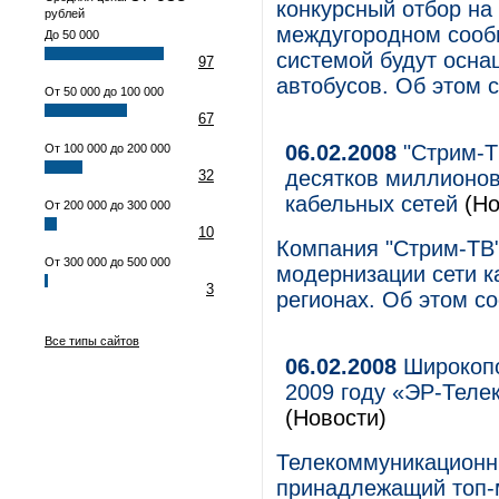
конкурсный отбор на
рублей
междугородном сообщ
До 50 000
системой будут осн
97
автобусов. Об этом 
От 50 000 до 100 000
67
06.02.2008
"Стрим-ТВ
От 100 000 до 200 000
десятков миллионо
32
кабельных сетей
(Но
От 200 000 до 300 000
10
Компания "Стрим-ТВ"
От 300 000 до 500 000
модернизации сети к
3
регионах. Об этом с
Все типы сайтов
06.02.2008
Широкопо
2009 году «ЭР-Теле
(Новости)
Телекоммуникационн
принадлежащий топ-