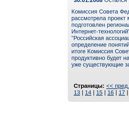
30.01.2008
Остался 
Комиссия Совета Фе
рассмотрела проект 
подготовлен региона
Интернет-технологий
"Российская ассоциа
определение понятий 
итоге Комиссия Сове
продуктивно будет н
уже существующие за
Страницы:
<< пред
13
|
14
|
15
|
16
|
17