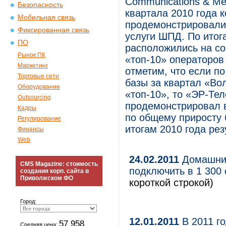
Communications & Med
Безопасность
квартала 2010 года 
Мобильная связь
продемонстрировали 
Фиксированная связь
услуги ШПД. По итог
ПО
расположились на со
Рынок ПК
«топ-10» операторов
Маркетинг
отметим, что если п
Торговые сети
базы за квартал «Во
Оборудование
«топ-10», то «ЭР-Те
Outsourcing
продемонстрировал в
Кадры
по общему приросту 
Регулирование
итогам 2010 года ре
Финансы
Web
24.02.2011
Домашний
CMS Magazine: стоимость
подключить в 1 300
создания корп. сайта в
Приволжском ФО
короткой строкой)
Город:
12.01.2011
В 2011 го
57 958
Средняя цена: