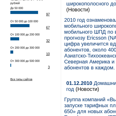
широкополосного до
рублей
До 50 000
(Новости)
97
2010 год ознаменова
От 50 000 до 100 000
мобильного широкопо
67
мобильного ШПД по 
От 100 000 до 200 000
прогнозу Ericsson (N
32
цифра увеличится вд
От 200 000 до 300 000
абонентов, около 40
10
Азиатско-Тихоокеанск
Северная Америка и
От 300 000 до 500 000
абонентов в каждом.
3
Все типы сайтов
01.12.2010
Домашний
год
(Новости)
Группа компаний «В
запуске тарифных пл
650» для новых або