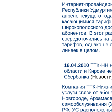
Интернет-провайдеры
Республики Удмуртия 
апреле текущего год
касающимися тарифн
широкополосного дос
абонентов. В этот р
сосредоточились на
тарифов, однако не 
линеек в целом.
16.04.2010
ТТК-НН н
области и Кирове ч
Сбербанка
(Новости
Компания ТТК-Нижни
услуги связи от або
Новгороде, Арзамасе
самообслуживания (У
РФ. УС расположены 