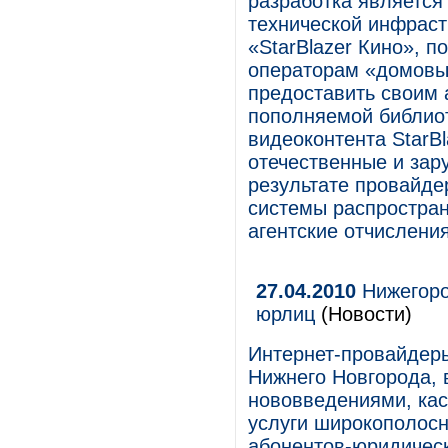
разработка является
технической инфраст
«StarBlazer Кино», 
операторам «домовы
предоставить своим 
пополняемой библиот
видеоконтента StarBl
отечественные и за
результате провайде
системы распростран
агентские отчислени
27.04.2010
Нижегоро
юрлиц
(Новости)
Интернет-провайдеры
Нижнего Новгорода, 
нововведениями, ка
услуги широкополосн
абонентов-юридическ