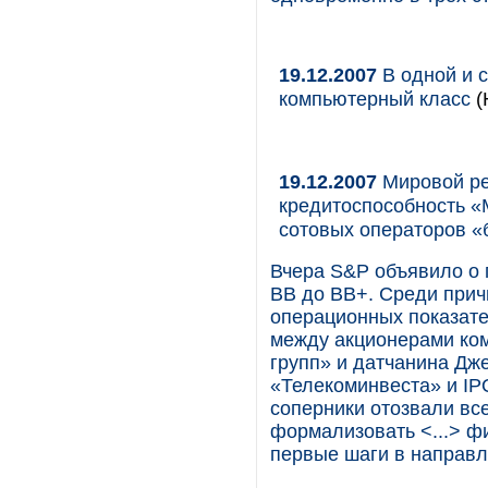
19.12.2007
В одной и 
компьютерный класс
(
19.12.2007
Мировой рей
кредитоспособность «
сотовых операторов «
Вчера S&P объявило о 
BB до BB+. Среди прич
операционных показат
между акционерами комп
групп» и датчанина Д
«Телекоминвеста» и IP
соперники отозвали все
формализовать <...> ф
первые шаги в направле