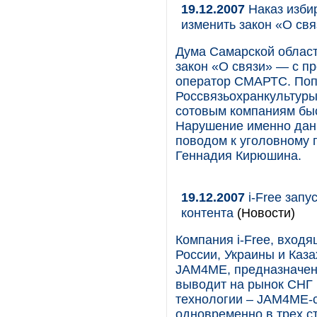
19.12.2007
Наказ изби
изменить закон «О свя
Дума Самарской област
закон «О связи» — с пр
оператор СМАРТС. Поп
Россвязьохранкультуры 
сотовым компаниям быс
Нарушение именно данн
поводом к уголовному
Геннадия Кирюшина.
19.12.2007
i-Free запу
контента
(Новости)
Компания i-Free, входя
России, Украины и Каз
JAM4ME, предназначенн
выводит на рынок СНГ 
технологии – JAM4ME-с
одновременно в трех ст