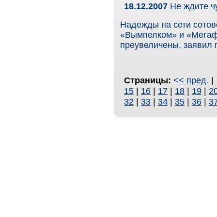
18.12.2007
Не ждите ч
Надежды на сети сотов
«Вымпелком» и «Мегафо
преувеличены, заявил
Страницы:
<< пред.
|
15
|
16
|
17
|
18
|
19
|
2
32
|
33
|
34
|
35
|
36
|
3