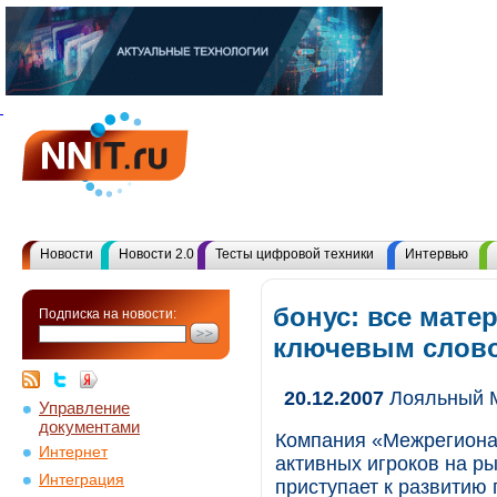
Новости
Новости 2.0
Тесты цифровой техники
Интервью
бонус: все мате
Подписка на новости:
ключевым слов
20.12.2007
Лояльный 
Управление
документами
Компания «Межрегионал
Интернет
активных игроков на ры
Интеграция
приступает к развитию