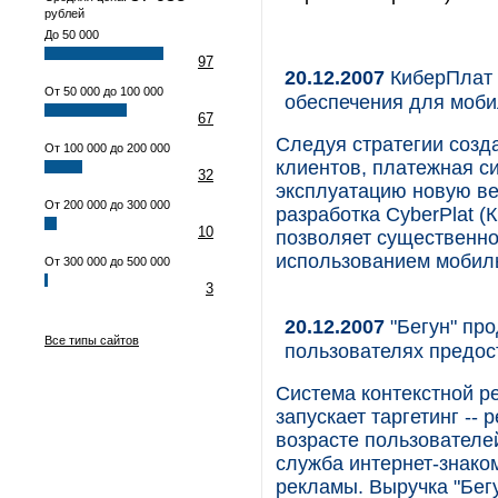
рублей
До 50 000
97
20.12.2007
КиберПлат 
От 50 000 до 100 000
обеспечения для моб
67
Следуя стратегии созд
От 100 000 до 200 000
клиентов, платежная си
32
эксплуатацию новую в
От 200 000 до 300 000
разработка CyberPlat (
10
позволяет существенно
использованием мобил
От 300 000 до 500 000
3
20.12.2007
"Бегун" про
Все типы сайтов
пользователях предос
Система контекстной р
запускает таргетинг --
возрасте пользователе
служба интернет-знако
рекламы. Выручка "Бегу