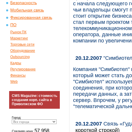
Безопасность
с начала следующего г
чьи владельцы смогут 
Мобильная связь
стоит открытие бизнес
Фиксированная связь
стал первым проектом 
ПО
телекоммуникационном 
Рынок ПК
оператора, данные ини
Маркетинг
компании по увеличени
Торговые сети
Оборудование
Outsourcing
20.12.2007
"Симбиотел
Кадры
Компания "Симбиотел" 
Регулирование
который может стать д
Финансы
"Симбиотел" используе
Web
соединения, при котор
передачи данных, а за
CMS Magazine: стоимость
сервер. Впрочем, у ре
создания корп. сайта в
Приволжском ФО
"телематической дальн
Город:
20.12.2007
Связь «Гуд
короткой строкой)
57 958
Средняя цена: