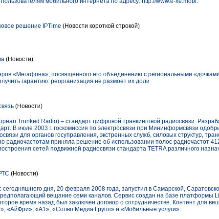
ользователям мобильного интернета по адресу: http://www.e-xe.mobi.
новое решение IPTime
(Новости короткой строкой)
ва
(Новости)
еров «Мегафона», посвященного его объединению с региональными «дочками
олучить гарантию: реорганизация не размоет их доли
связь
(Новости)
opean Trunked Radio) – стандарт цифровой транкинговой радиосвязи. Разраба
рт. В июле 2003 г. госкомиссия по электросвязи при Мининформсвязи одоб
вязи для органов госуправления, экстренных служб, силовых структур, тран
я по радиочастотам приняла решение об использовании полос радиочастот 41
 построения сетей подвижной радиосвязи стандарта TETRA различного назна
РТС
(Новости)
сегодняшнего дня, 20 февраля 2008 года, запустил в Самарской, Саратовско
редполагающий вещание семи каналов. Сервис создан на базе платформы Li
екоторое время назад был заключен договор о сотрудничестве. Контент для ве
, «АйФри», «А1», «Солво Медиа Групп» и «Мобильные услуги».