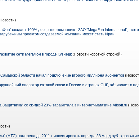
льзователи будут приносить 60 %. Через пять Effortel планирует войти в дес
.
Новости)
аФон" создает 100% дочернюю компанию - ЗАО "MegaFon International", - кот
зарубежным проектом создаваемой компании может стать Иран.
Развитие сети МегаФон в городе Кузнецк
(Новости короткой строкой)
Самарской области начал подключение второго миллиона абонентов
(Новост
упнейший оператор сотовой связи в России и странах СНГ, объявляет о по
Защитника" со скидкой 23% заработала в интернет-магазине Allsoft.ru
(Новос
ости)
" (МТС) намерена до 2011 г. инвестировать порядка 38 млрд руб. в развити