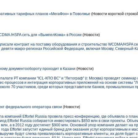
ативных тарифных планов «МегаФон» в Поволжье
(Новости короткой строкой
CDMA /HSPA сеть для «ВымпелКома» в России
(Новости)
исали контракт на поставку оборудования и строительство WCDMA/HSPA сет
 девяти макро-регионах Российской Федерации, включая Москву, Северный-Кав
ому документообороту проходит в Казани
(Новости)
алате РТ компании "ICL-КПО ВС" и "Летограф" (г. Москва) проводят семинар
ес-процессов и интеграция корпоративных приложений на основе системы "Ле
около 70 участников, среди которых представители банков, промышленных п
оект федерального оператора связи
(Новости)
па компаний Effortel Russia провела пресс-конференцию, где объявила о план
иод Effortel Russia собирается инвестировать $850 млн в свои проекты. Объе
 млн, а в 2012 году достигнет $900 млн. Основной упор компания делает на п
 года Effortel запустит единый бренд для оказания услуг корпоративным и м
 выручке будут слегка превалировать корпоративные клиенты, их доля будет 