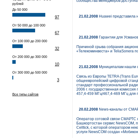
сообщества менеджеров доступна п
рублей
До 50 000
21.02.2008
Huawei представила 
97
От 50 000 до 100 000
67
21.02.2008
Гарантии для Усмано
От 100 000 до 200 000
Причиной срыва собрания акцион
32
«Телекоминвеста» и TeliaSonera п
От 200 000 до 300 000
10
21.02.2008
Муниципалам нашли 
От 300 000 до 500 000
Связь из Европы TETRA (Trans Eur
3
общеевропейский цифровой станда
стандарт профессиональной радиос
2006 г. государственная комисси
457,4-459 МГц/467,4-469 МГц для
Все типы сайтов
20.02.2008
News-каналы от СМА
Оператор сотовой связи СМАРТС с 
Башкортостан сервис NewsCOM, п
Celltick, с которой оператором н
услуги NewsCOM создан «Мобикон»