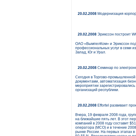
20.02.2008
Модернизация корпор
20.02.2008
Эрикссон построит W
ОАО «ВымпелКом» и Эрикссон подп
профессиональных услуг в семи из
Запад, Юг и Урал.
20.02.2008
Семинар по электронн
Сегодня в Торгово-промышленной п
документами, автоматизация бизн
мероприятии зарегистрировались 
организаций республики.
20.02.2008
Effortel развивает пр
Вчера, 19 февраля 2008 года, груп
на ближайшие пять лет. В этот пер
компаний в 2008 году составит $51
оператора (МСО) и в течение 2008
рынке России. На первых этапах в