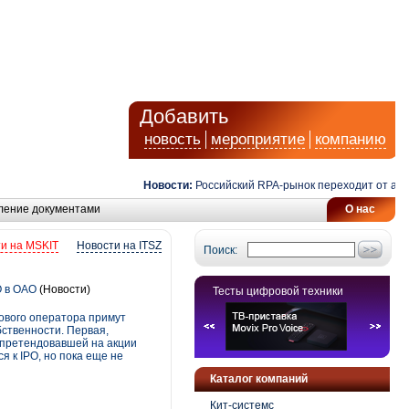
Добавить
новость
мероприятие
компанию
Новости:
Российский RPA-рынок переходит от автомат
ление документами
О нас
и на MSKIT
Новости на ITSZ
Поиск:
О в ОАО
(Новости)
Тесты цифровой техники
ового оператора примут
ственности. Первая,
 претендовавшей на акции
 к IPO, но пока еще не
Каталог компаний
Кит-системс