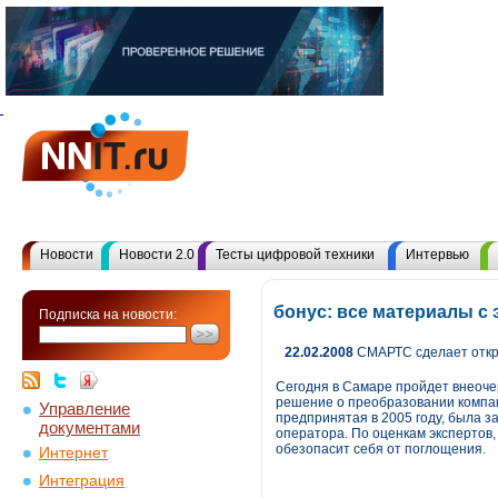
Новости
Новости 2.0
Тесты цифровой техники
Интервью
бонус: все материалы с
Подписка на новости:
22.02.2008
СМАРТС сделает откр
Cегодня в Cамаре пройдет внеоче
решение о преобразовании компан
Управление
предпринятая в 2005 году, была 
документами
оператора. По оценкам экспертов,
обезопасит себя от поглощения.
Интернет
Интеграция