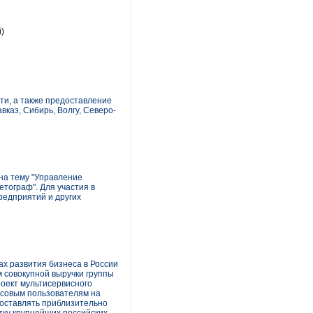
)
и, а также предоставление
каз, Сибирь, Волгу, Северо-
 на тему "Управление
тограф". Для участия в
редприятий и других
ах развития бизнеса в России
м совокупной выручки группы
роект мультисервисного
ассовым пользователям на
составлять приблизительно