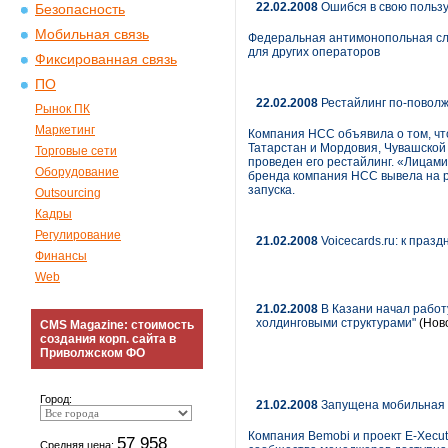
22.02.2008
Ошибся в свою польз
Безопасность
Мобильная связь
Федеральная антимонопольная сл
для других операторов
Фиксированная связь
ПО
22.02.2008
Рестайлинг по-поволж
Рынок ПК
Маркетинг
Компания НСС объявила о том, чт
Татарстан и Мордовия, Чувашской 
Торговые сети
проведен его рестайлинг. «Лицам
Оборудование
бренда компания НСС вывела на р
запуска.
Outsourcing
Кадры
Регулирование
21.02.2008
Voicecards.ru: к праз
Финансы
Web
21.02.2008
В Казани начал работ
холдинговыми структурами"
(Ново
CMS Magazine: стоимость
создания корп. сайта в
Приволжском ФО
Город:
21.02.2008
Запущена мобильная в
Компания Bemobi и проект E-Xecut
57 958
Средняя цена: