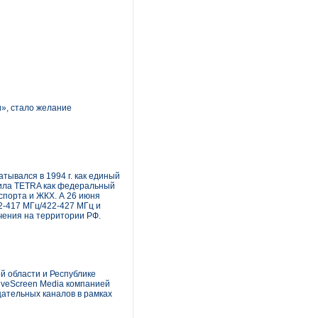
», стало желание
тывался в 1994 г. как единый
рила TETRA как федеральный
спорта и ЖКХ. А 26 июня
2-417 МГц/422-427 МГц и
чения на территории РФ.
й области и Республике
veScreen Media компанией
щательных каналов в рамках