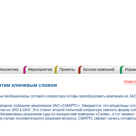
Аналитика
Мероприятия
Проекты
Каталог компаний
Управ
Новост
 этим ключевым словом
ытие/Акционеры сотового оператора готовы преобразовать компанию из ЗА
редное собрание акционеров ЗАО «СМАРТС». Ожидается, что владельцы сот
ии из ЗАО в ОАО. Это станет второй попыткой оператора сменить форму соб
заблокирована решением суда по инициативе компании «Сигма», в тот момент
 в случае положительного решения вопроса, СМАРТС сможет начать готовиться