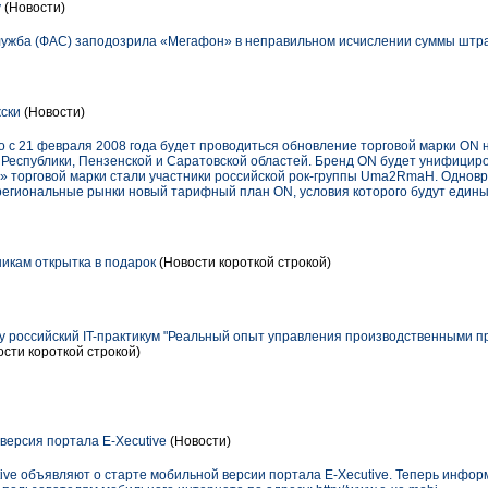
у
(Новости)
ужба (ФАС) заподозрила «Мегафон» в неправильном исчислении суммы штр
ски
(Новости)
о с 21 февраля 2008 года будет проводиться обновление торговой марки ON 
Республики, Пензенской и Саратовской областей. Бренд ON будет унифициров
и» торговой марки стали участники российской рок-группы Uma2RmaH. Однов
егиональные рынки новый тарифный план ON, условия которого будут едины
дникам открытка в подарок
(Новости короткой строкой)
у российский IT-практикум "Реальный опыт управления производственными 
сти короткой строкой)
ерсия портала E-Xecutive
(Новости)
ive объявляют о старте мобильной версии портала E-Xecutive. Теперь инфор