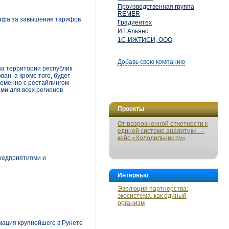
Производственная группа
REMER
афа за завышение тарифов
Градиентех
ИТ Альянс
1С-ИЖТИСИ, ООО
Добавь свою компанию
на территории республик
ан, а кроме того, будет
ременно с рестайлингом
ми для всех регионов
Проекты
От разрозненной отчетности к
единой системе аналитики —
кейс «Холодильник.ру»
предприятиями и
Интервью
Эволюция партнерства:
экосистема, как единый
организм
мация крупнейшего в Рунете