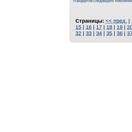
стандартов следующего поколени
Страницы:
<< пред.
|
15
|
16
|
17
|
18
|
19
|
2
32
|
33
|
34
|
35
|
36
|
3