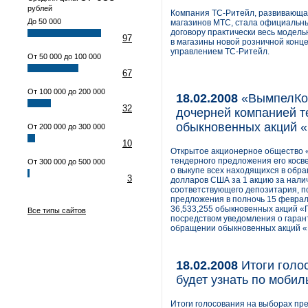
рублей
Компания ТС-Ритейл, развивающая
До 50 000
магазинов МТС, стала официальны
договору практически весь модель
97
в магазины новой розничной конц
управлением ТС-Ритейл.
От 50 000 до 100 000
67
От 100 000 до 200 000
18.02.2008
«ВымпелКом
32
дочерней компанией т
обыкновенных акций 
От 200 000 до 300 000
10
Открытое акционерное общество 
тендерного предложения его косвенно
От 300 000 до 500 000
о выкупе всех находящихся в обр
3
долларов США за 1 акцию за нали
соответствующего депозитария, п
предложения в полночь 15 феврал
36,533,255 обыкновенных акций «
Все типы сайтов
посредством уведомления о гарант
обращении обыкновенных акций «
18.02.2008
Итоги голо
будет узнать по моби
Итоги голосования на выборах пр