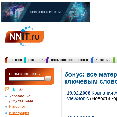
Новости
Новости 2.0
Тесты цифровой техники
Интервью
бонус: все мате
Подписка на новости:
ключевым слов
19.02.2008
Компания A
Управление
ViewSonic
(Новости ко
документами
Интернет
Интеграция