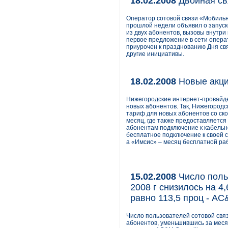
18.02.2008
Двойная св
Оператор сотовой связи «Мобиль
прошлой недели объявил о запуске
из двух абонентов, вызовы внутри
первое предложение в сети опера
приурочен к празднованию Дня свя
другие инициативы.
18.02.2008
Новые акци
Нижегородские интернет-провайде
новых абонентов. Так, Нижегоро
тариф для новых абонентов со ско
месяц, где также предоставляется
абонентам подключение к кабельн
бесплатное подключение к своей с
а «Имсис» – месяц бесплатной раб
15.02.2008
Число польз
2008 г снизилось на 4
равно 113,5 проц - AC
Число пользователей сотовой связи
абонентов, уменьшившись за месяц