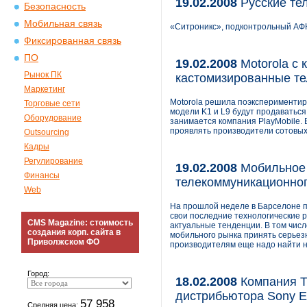
19.02.2008
Русские те
Безопасность
Мобильная связь
«Ситроникс», подконтрольный АФК
Фиксированная связь
ПО
19.02.2008
Motorola с 
Рынок ПК
кастомизированные т
Маркетинг
Motorola решила поэкспериментир
Торговые сети
модели K1 и L9 будут продаватьс
Оборудование
занимается компания PlayMobile. 
проявлять производители сотовых
Outsourcing
Кадры
Регулирование
19.02.2008
Мобильное 
Финансы
телекоммуникационног
Web
На прошлой неделе в Барселоне пр
свои последние технологические р
CMS Magazine: стоимость
актуальные тенденции. В том числ
создания корп. сайта в
мобильного рынка принять серьез
Приволжском ФО
производителям еще надо найти н
Город:
18.02.2008
Компания Т
дистрибьютора Sony E
57 958
Средняя цена: