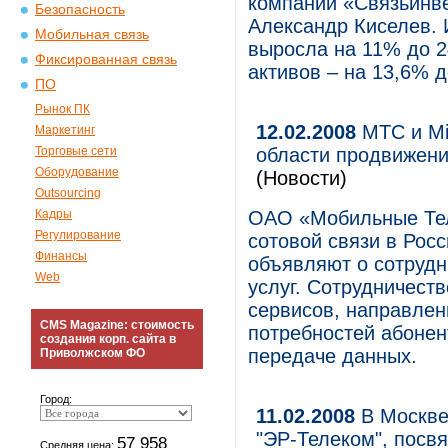
компании «Связьинве
Безопасность
Александр Киселев. 
Мобильная связь
выросла на 11% до 2
Фиксированная связь
активов – на 13,6% д
ПО
Рынок ПК
12.02.2008
МТС и Mic
Маркетинг
Торговые сети
области продвижени
Оборудование
(Новости)
Outsourcing
Кадры
ОАО «Мобильные Тел
Регулирование
сотовой связи в Росс
Финансы
объявляют о сотрудн
Web
услуг. Сотрудничест
сервисов, направлен
CMS Magazine: стоимость
потребностей абонен
создания корп. сайта в
передаче данных.
Приволжском ФО
Город:
11.02.2008
В Москве
"ЭР-Телеком", посв
57 958
Средняя цена: