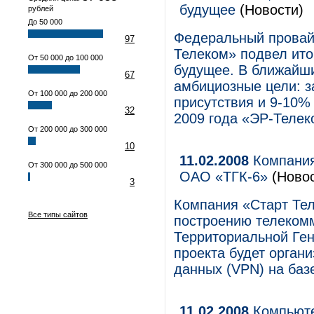
будущее
(Новости)
рублей
До 50 000
Федеральный провай
97
Телеком» подвел ито
От 50 000 до 100 000
будущее. В ближайши
67
амбициозные цели: з
От 100 000 до 200 000
присутствия и 9-10%
32
2009 года «ЭР-Телек
От 200 000 до 300 000
10
11.02.2008
Компания
От 300 000 до 500 000
ОАО «ТГК-6»
(Новос
3
Компания «Старт Те
Все типы сайтов
построению телеком
Территориальной Ге
проекта будет орган
данных (VPN) на баз
11.02.2008
Компьюте