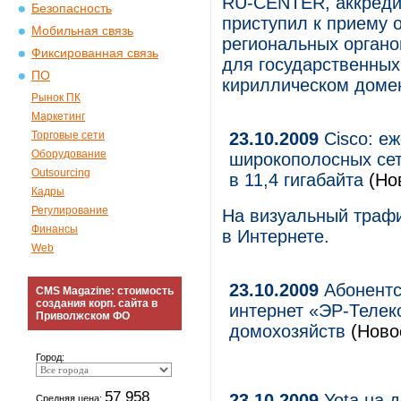
RU-CENTER, аккреди
Безопасность
приступил к приему 
Мобильная связь
региональных органо
Фиксированная связь
для государственных
ПО
кириллическом доме
Рынок ПК
Маркетинг
Торговые сети
23.10.2009
Cisco: е
Оборудование
широкополосных се
Outsourcing
в 11,4 гигабайта
(Но
Кадры
Регулирование
На визуальный трафи
Финансы
в Интернете.
Web
23.10.2009
Абонентс
CMS Magazine: стоимость
создания корп. сайта в
интернет «ЭР-Телек
Приволжском ФО
домохозяйств
(Новос
Город:
57 958
23.10.2009
Yota на 
Средняя цена: