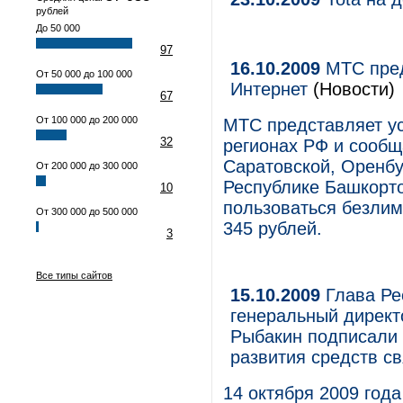
рублей
До 50 000
97
16.10.2009
МТС пред
От 50 000 до 100 000
Интернет
(Новости)
67
От 100 000 до 200 000
МТС представляет ус
32
регионах РФ и сообща
Саратовской, Оренбу
От 200 000 до 300 000
Республике Башкорто
10
пользоваться безли
От 300 000 до 500 000
345 рублей.
3
Все типы сайтов
15.10.2009
Глава Ре
генеральный дирек
Рыбакин подписали 
развития средств св
14 октября 2009 год