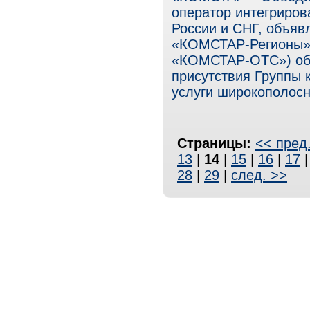
оператор интегриров
России и СНГ, объявл
«КОМСТАР-Регионы»
«КОМСТАР-ОТС») объ
присутствия Группы 
услуги широкополос
Страницы:
<< пред
13
|
14
|
15
|
16
|
17
28
|
29
|
след. >>