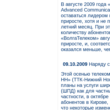
В августе 2009 года
Advanced Communicat
оставаться лидером 
приросте, хотя и не 
летний месяц. При э
количеству абоненто
«ВолгаТелеком» авгу
приросте, и, соответ
оказался меньше, че
09.10.2009
Наряду с
Этой осенью телеко
НН» (ТТК-Нижний Нов
планы на услуги шир
(ШПД) как для частн
частности, в октябр
абонентов в Кирове,
что некоторые измен