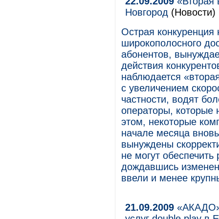
22.09.2009
«Вторая 
Новгород
(Новости)
Острая конкуренция 
широкополосного дос
абонентов, вынуждае
действия конкуренто
наблюдается «вторая
с увеличением скоро
частности, водят бо
операторы, которые 
этом, некоторые ком
начале месяца вновь
вынуждены скорректи
не могут обеспечить 
дождавшись изменен
ввели и менее крупн
21.09.2009
«АКАДО» 
услуг double play в 