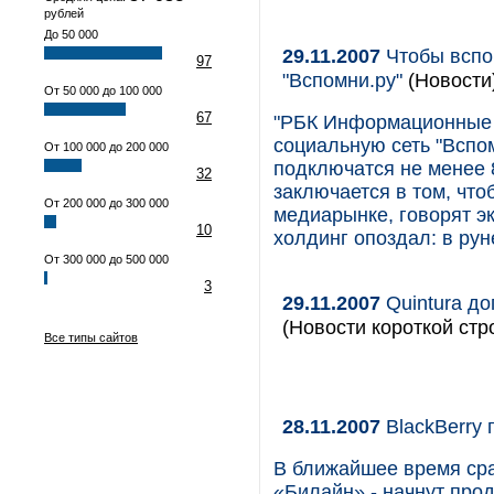
рублей
До 50 000
29.11.2007
Чтобы вспо
97
"Вспомни.ру"
(Новости
От 50 000 до 100 000
67
"РБК Информационные 
социальную сеть "Вспомн
От 100 000 до 200 000
подключатся не менее 
32
заключается в том, что
От 200 000 до 300 000
медиарынке, говорят эк
10
холдинг опоздал: в ру
От 300 000 до 500 000
3
29.11.2007
Quintura д
(Новости короткой стр
Все типы сайтов
28.11.2007
BlackBerry 
В ближайшее время сра
«Билайн» - начнут про