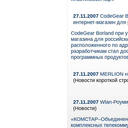
27.11.2007
CodeGear Bo
интернет-магазин для
CodeGear Borland при уч
магазина для российск
расположенного по адре
разработчикам стал до
программных продуктов
27.11.2007
MERLION на
(Новости короткой стр
27.11.2007
Wlan-Роуми
(Новости)
«КОМСТАР–Объединенн
комплексных телекомму