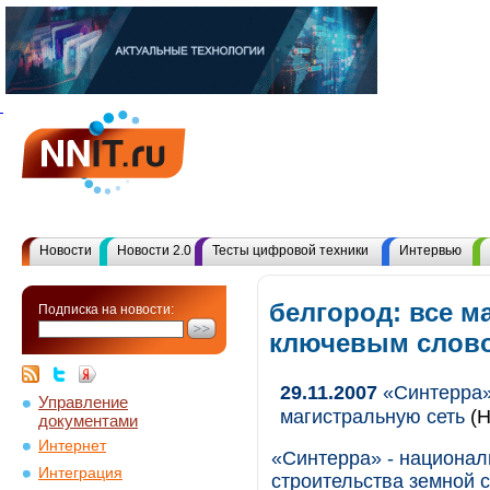
Новости
Новости 2.0
Тесты цифровой техники
Интервью
белгород: все м
Подписка на новости:
ключевым слов
29.11.2007
«Синтерра»
Управление
магистральную сеть
(Н
документами
Интернет
«Синтерра» - национал
Интеграция
строительства земной 