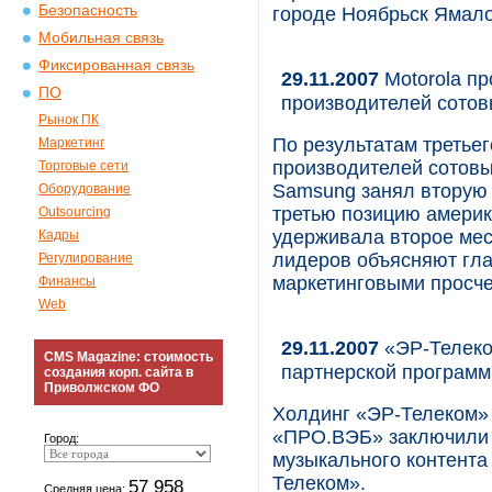
Безопасность
городе Ноябрьск Ямало
Мобильная связь
Фиксированная связь
29.11.2007
Motorola пр
ПО
производителей сото
Рынок ПК
По результатам третье
Маркетинг
производителей сотовы
Торговые сети
Samsung занял вторую 
Оборудование
третью позицию америк
Outsourcing
удерживала второе мес
Кадры
лидеров объясняют гла
Регулирование
маркетинговыми просче
Финансы
Web
29.11.2007
«ЭР-Телеко
CMS Magazine: стоимость
партнерской программ
создания корп. сайта в
Приволжском ФО
Холдинг «ЭР-Телеком» 
«ПРО.ВЭБ» заключили 
Город:
музыкального контента
Телеком».
57 958
Средняя цена: