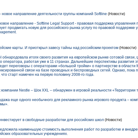
t – новое направление деятельности группы компаний Softline
(Новости)
 новое направление - Softline Legal Support - правовая поддержка управлени
рует продвигать новую для российского рынка услугу по правовой поддержке
nagement.
пейские карты. И приоткрыл завесу тайны над российским проектом
(Новости)
el обнародовала итоги своего развития на европейском рынке сотовой связи, 
о оператора, работая уже в 11 странах. Дальнейшие перспективы развития э
el ведет переговоры с операторами «большой тройки» о партнерстве в области
иксированной связи на базе проводных и беспроводных сетей. Однако, пока
 что старт намечен на первую половину 2008-го года.
компании Nestle – Шок XXL – обнаружен в игровой реальности «Территории 
одажа еще одного необычного для рекламного рынка игрового продукта – комп
ьмы».
нвестирует в свободные разработки для российских школ
(Новости)
едложила наименьшую стоимость выполнения работ по разработке и внедре
ийских образовательных учреждениях.