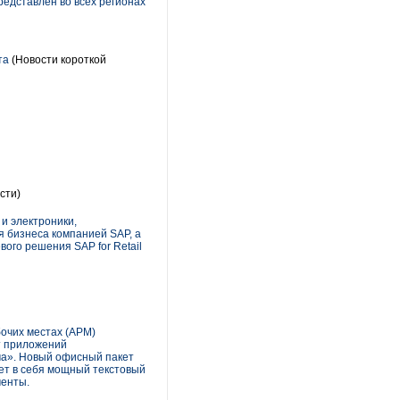
редставлен во всех регионах
та
(Новости короткой
сти)
и электроники,
 бизнеса компанией SAP, а
ого решения SAP for Retail
очих местах (АРМ)
т приложений
ма». Новый офисный пакет
ет в себя мощный текстовый
менты.