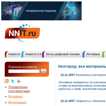
Новости
Новости 2.0
Тесты цифровой техники
Интервью
белгород: все материал
Подписка на новости:
22.11.2007
Разошлись в интересах
Основные конкуренты на альтернати
ставку на корпоративных пользова
Управление
работать с ними. Аналитики назы
документами
Интернет
22.11.2007
«Евросеть» обнулила 
Интеграция