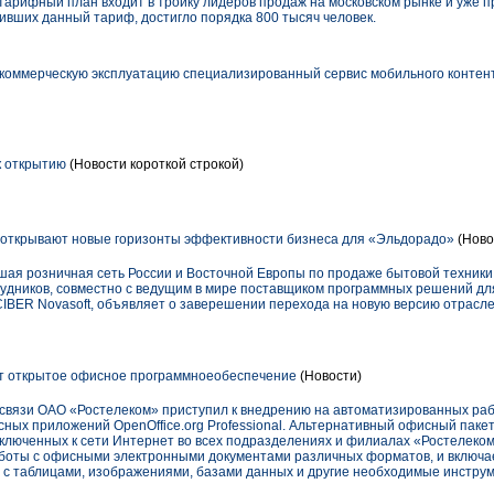
 тарифный план входит в тройку лидеров продаж на московском рынке и уже п
ивших данный тариф, достигло порядка 800 тысяч человек.
в коммерческую эксплуатацию специализированный сервис мобильного контен
к открытию
(Новости короткой строкой)
 открывают новые горизонты эффективности бизнеса для «Эльдорадо»
(Ново
ая розничная сеть России и Восточной Европы по продаже бытовой техники 
удников, совместно с ведущим в мире поставщиком программных решений для
IBER Novasoft, объявляет о заверешении перехода на новую версию отраслев
ет открытое офисное программноеобеспечение
(Новости)
связи ОАО «Ростелеком» приступил к внедрению на автоматизированных раб
сных приложений OpenOffice.org Professional. Альтернативный офисный паке
дключенных к сети Интернет во всех подразделениях и филиалах «Ростелеко
боты с офисными электронными документами различных форматов, и включа
 с таблицами, изображениями, базами данных и другие необходимые инстру