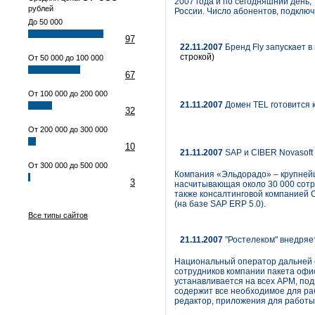
2007 года и по сегодняшний день,
рублей
России. Число абонентов, подключ
До 50 000
97
22.11.2007
Бренд Fly запускает 
строкой)
От 50 000 до 100 000
67
От 100 000 до 200 000
21.11.2007
Домен TEL готовится 
32
От 200 000 до 300 000
10
21.11.2007
SAP и CIBER Novasoft
От 300 000 до 500 000
Компания «Эльдорадо» – крупнейш
3
насчитывающая около 30 000 сотр
также консалтинговой компанией C
(на базе SAP ERP 5.0).
Все типы сайтов
21.11.2007
"Ростелеком" внедря
Национальный оператор дальней 
сотрудников компании пакета офи
устанавливается на всех АРМ, по
содержит все необходимое для ра
редактор, приложения для работы