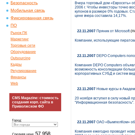
Безопасность
Вчера торговый дом «Евросеть» о
2006 г. Чтобы инвесторы точно во
Мобильная связь
купонов в размере 0% годовых. Ст
цене вчера составила 14,17%.
Фиксированная связь
ПО
22.11.2007
Пряник от Microsoft
(Н
Рынок ПК
Маркетинг
Компании, использующие пиратски
Торговые сети
Оборудование
22.11.2007
DEPO Computers попол
Outsourcing
Кадры
Компания DEPO Computers объявля
возможность консолидации больши
Регулирование
корпоративных СУБД и систем ви
Финансы
Web
22.11.2007
Новые курсы в Академии
CMS Magazine: стоимость
20 ноября вступил в силу новый 
создания корп. сайта в
"Информационная безопасность".
Приволжском ФО
Город:
22.11.2007
ОАО «ВымпелКом» объя
Компания ежегодно проводит новог
57 958
Средняя цена: