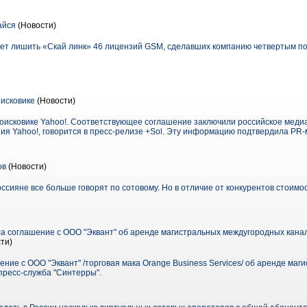
айся
(Новости)
ет лишить «Скай линк» 46 лицензий GSM, сделавших компанию четвертым п
оисковике
(Новости)
поисковике Yahoo!. Соответствующее соглашение заключили российское медиа
ния Yahoo!, говорится в пресс-релизе +Sol. Эту информацию подтвердила PR
ов
(Новости)
сияне все больше говорят по сотовому. Но в отличие от конкурентов стоимо
а соглашение с ООО "Эквант" об аренде магистральных междугородных кана
ти)
ние с ООО "Эквант" /торговая мака Orange Business Services/ об аренде ма
пресс-служба "Синтерры".