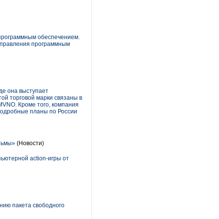
я программным обеспечением.
 управления программным
где она выступает
той торговой марки связаны в
 MVNO. Кроме того, компания
 подробные планы по России
тьмы»
(Новости)
ьютерной action-игры от
нию пакета свободного