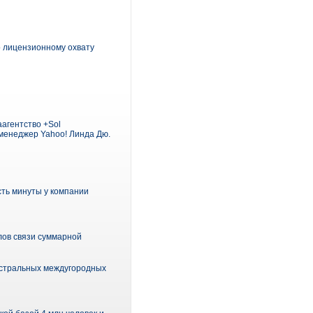
о лицензионному охвату
агентство +Sol
-менеджер Yahoo! Линда Дю.
сть минуты у компании
лов связи суммарной
гистральных междугородных