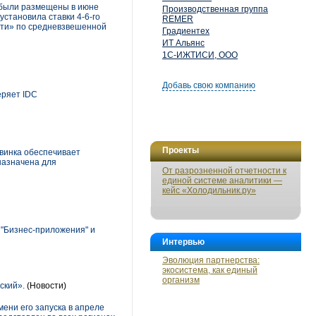
е были размещены в июне
Производственная группа
установила ставки 4-6-го
REMER
сети» по средневзвешенной
Градиентех
ИТ Альянс
1С-ИЖТИСИ, ООО
Добавь свою компанию
еряет IDC
Проекты
винка обеспечивает
назначена для
От разрозненной отчетности к
единой системе аналитики —
кейс «Холодильник.ру»
 "Бизнес-приложения" и
Интервью
Эволюция партнерства:
экосистема, как единый
организм
ский».
(Новости)
ени его запуска в апреле