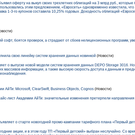
бъявил оферту на выкуп своих трехлетних облигаций на 3 млрд руб., которы
спользовались этим предложением, «Евросеть» одновременно известила, что 
авка 1-3-го купонов составила 10,25% годовых. Доходность облигаций «Евро
овости)
й софт, боятся проверок, а страдают от сбоев нелицензионных программ, ув
нила свою линейку систем хранения данных новинкой
(Новости)
ет о выпуске новой модели систем хранения данных DEPO Storage 3016. Но
х массивов информации, а также высокую скорость доступа к данным и пред
деонаблюдения.
 АйТи: Microsoft, ClearSwift, Business Objects, Cognos
(Новости)
прайс-лист Академии АйТи: значительные изменения претерпели направления
вляет о старте новогодней промо-кампании тарифного плана «Первый дет
одние акции, и в этом году ТП «Первый детский» выбран неслучайно. Со врем