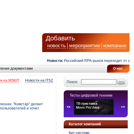
Добавить
новость
мероприятие
компанию
Новости:
Российский RPA-рынок переходит от автомат
ление документами
О нас
и на MSKIT
Новости на ITSZ
Поиск:
Тесты цифровой техники
гионах. "Комстар" делает
 пользователей и хочет
Каталог компаний
Кит-системс