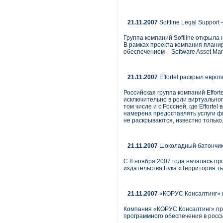
21.11.2007
Softline Legal Suppor
Группа компаний Softline открыла
В рамках проекта компания плани
обеспечением – Software Asset Ma
21.11.2007
Effortel раскрыл евро
Российская группа компаний Effort
исключительно в роли виртуальног
том числе и с Россией, где Effort
намерена предоставлять услуги ф
не раскрываются, известно только,
21.11.2007
Шоколадный батончик 
С 8 ноября 2007 года началась пр
издательства Бука «Территория т
21.11.2007
«КОРУС Консалтинг» и
Компания «КОРУС Консалтинг» пр
программного обеспечения в росс