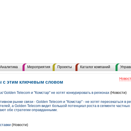
Аналитика
Мероприятия
Проекты
Каталог компаний
Управ
Новост
ы с этим ключевым словом
/ Golden Telecom и "Комстар" не хотят конкурировать в регионах
(Новости)
вном рынке связи - Golden Telecom и "Комстар" - не хотят пересекаться в ре
телей, а Golden Telecom видит большой потенциал роста в сегменте частных
вают обе стратегии оправданными.
ставки
(Новости)