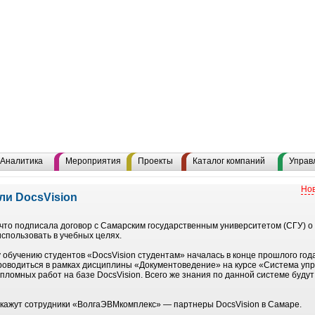
Аналитика
Мероприятия
Проекты
Каталог компаний
Управ
Нов
и DocsVision
 что подписала договор с Самарским государственным университетом (СГУ) 
использовать в учебных целях.
обучению студентов «DocsVision студентам» началась в конце прошлого года
роводиться в рамках дисциплины «Документоведение» на курсе «Система уп
пломных работ на базе DocsVision. Всего же знания по данной системе буду
кажут сотрудники «ВолгаЭВМкомплекс» — партнеры DocsVision в Самаре.