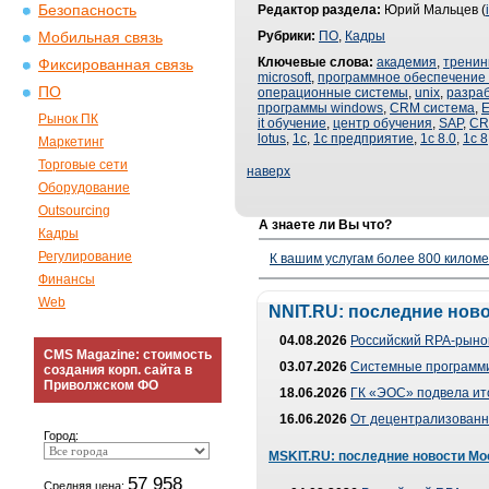
Безопасность
Редактор раздела:
Юрий Мальцев (
Рубрики:
ПО
,
Кадры
Мобильная связь
Ключевые слова:
академия
,
тренин
Фиксированная связь
microsoft
,
программное обеспечение
ПО
операционные системы
,
unix
,
разра
программы windows
,
CRM система
,
E
Рынок ПК
it обучение
,
центр обучения
,
SAP
,
C
lotus
,
1с
,
1с предприятие
,
1с 8.0
,
1с 8
Маркетинг
Торговые сети
наверх
Оборудование
Outsourcing
А знаете ли Вы что?
Кадры
Регулирование
К вашим услугам более 800 километ
Финансы
Web
NNIT.RU: последние нов
04.08.2026
Российский RPA-рынок
CMS Magazine: стоимость
03.07.2026
Системные программи
создания корп. сайта в
Приволжском ФО
18.06.2026
ГК «ЭОС» подвела ит
16.06.2026
От децентрализованно
Город:
MSKIT.RU: последние новости Мо
57 958
Средняя цена: