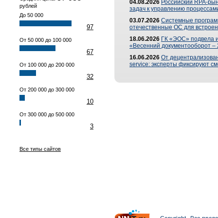
04.08.2026
Российский RPA-рын
рублей
задач к управлению процессами
До 50 000
03.07.2026
Системные програм
97
отечественные ОС для встроен
18.06.2026
ГК «ЭОС» подвела 
От 50 000 до 100 000
«Весенний документооборот –
67
16.06.2026
От децентрализованн
service: эксперты фиксируют с
От 100 000 до 200 000
32
От 200 000 до 300 000
10
От 300 000 до 500 000
3
Все типы сайтов