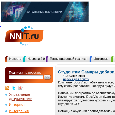
Новости
Новости 2.0
Тесты цифровой техники
Интервью
Студентам Самары добавил
Подписка на новости:
19.12.2007 09:00
версия для печати
Компания DocsVision объявила о том,
ему своей разработки, которую будут 
Напомним, программа по бесплатному 
Управление
Изучение системы DocsVision будет п
документами
планируется подготовка курсовых и ди
студентов СГУ.
Интернет
Интеграция
Помощь в обучении преподавателей о