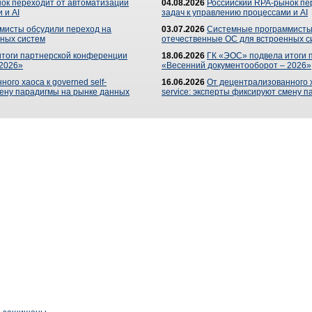
ок переходит от автоматизации
04.08.2026
Российский RPA-рынок пе
 и AI
задач к управлению процессами и AI
мисты обсудили переход на
03.07.2026
Системные программисты
ных систем
отечественные ОС для встроенных с
итоги партнерской конференции
18.06.2026
ГК «ЭОС» подвела итоги 
 2026»
«Весенний документооборот – 2026»
ого хаоса к governed self-
16.06.2026
От децентрализованного ха
мену парадигмы на рынке данных
service: эксперты фиксируют смену 