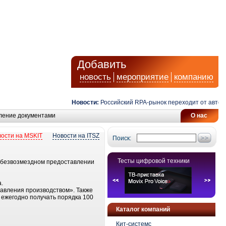
Добавить
новость
мероприятие
компанию
Новости:
Российский RPA-рынок переходит от автомати
ление документами
О нас
ости на MSKIT
Новости на ITSZ
Поиск:
Тесты цифровой техники
о безвозмездном предоставлении
.
равления производством». Также
т ежегодно получать порядка 100
Каталог компаний
Кит-системс