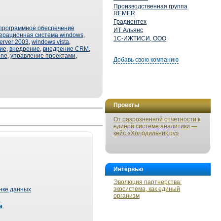
Производственная группа
REMER
Градиентех
программное обеспечение
ИТ Альянс
ерационная система windows
,
1С-ИЖТИСИ, ООО
erver 2003
,
windows vista
,
ние
,
внедрение
,
внедрение CRM
,
line
,
управление проектами
,
Добавь свою компанию
Проекты
От разрозненной отчетности к
единой системе аналитики —
кейс «Холодильник.ру»
Интервью
Эволюция партнерства:
экосистема, как единый
ынке данных
организм
а