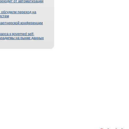
реходит от автоматизации
 обсудили переход на
истем
партнерской конференции
оса к governed self-
парадигмы на рынке данных