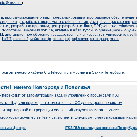
info@mskit.ru
)
ги
,
программирование
,
языки программирования
,
программное обеспечение
,
 лицензия
,
разработка программного обеспечения
,
Java
,
Java приложения
,
оп
ботки
,
разработка программ
,
центр разработки
,
linux
,
ERP
,
windows
,
windows s
RP системы
,
академия softline
,
Академия АйТи
,
курсы
,
обучение
,
курсы обуче
RM
,
дистанционное обучение
,
государственный университет
,
университет
,
soft
,
1с 7.7
,
microsoft
,
майкрософт
,
oracle
,
sql
,
sql server
,
sql сервер
,
ms sql
ров оптического кабеля CityTelecom.ru в Москве и в Санкт-Петербурге.
ости Нижнего Новгорода и Поволжья
 переходит от автоматизации задач к управлению процессами и AI
сты обсудили переход на отечественные ОС для встроенных систем
оги партнерской конференции «Весенний документооборот – 2026»
го хаоса к governed self-service: эксперты фиксируют смену парадигмы на р
сквы и Центра
ITSZ.RU: последние новости Петербург