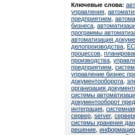
Ключевые слова:
ав
управления
,
автомати
предприятием
,
автома
бизнеса
,
автоматизац
программы автоматиз
автоматизация докум
делопроизводства
,
E
процессов
,
планирова
производства
,
управл
предприятием
,
систем
управление бизнес пр
документооборота
,
эл
организация документ
системы автоматизац
документооборот пре
интеграция
,
системная
сервер
,
server
,
сервер
системы хранения да
решение
,
информацио