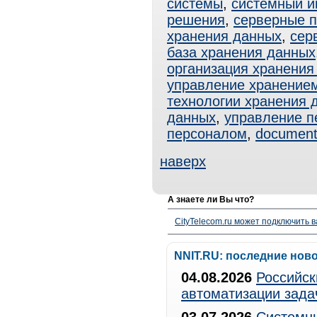
системы
,
системный и
решения
,
серверные 
хранения данных
,
сер
база хранения данных
организация хранения
управление хранение
технологии хранения 
данных
,
управление п
персоналом
,
documen
наверх
А знаете ли Вы что?
CityTelecom.ru может подключить в
NNIT.RU: последние нов
04.08.2026
Российск
автоматизации зада