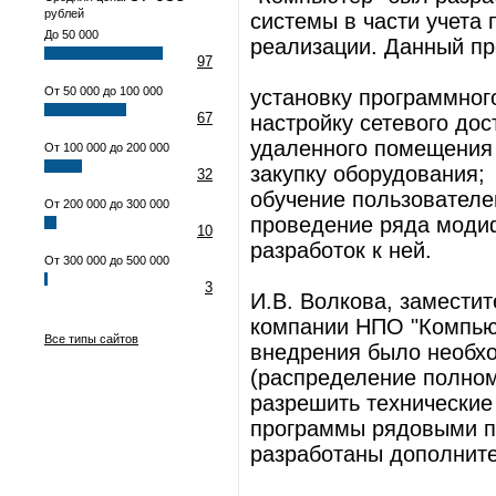
рублей
системы в части учета 
До 50 000
реализации. Данный пр
97
От 50 000 до 100 000
установку программног
67
настройку сетевого дос
удаленного помещения
От 100 000 до 200 000
закупку оборудования;
32
обучение пользователе
От 200 000 до 300 000
проведение ряда моди
10
разработок к ней.
От 300 000 до 500 000
3
И.В. Волкова, замести
компании НПО "Компьют
Все типы сайтов
внедрения было необх
(распределение полном
разрешить технические
программы рядовыми п
разработаны дополните