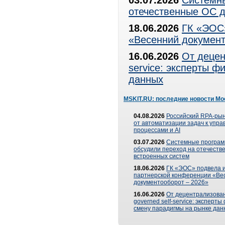
03.07.2026
Системны
отечественные ОС д
18.06.2026
ГК «ЭОС»
«Весенний документ
16.06.2026
От децен
service: эксперты 
данных
MSKIT.RU: последние новости Мо
04.08.2026
Российский RPA-рын
от автоматизации задач к упр
процессами и AI
03.07.2026
Системные програ
обсудили переход на отечеств
встроенных систем
18.06.2026
ГК «ЭОС» подвела и
партнерской конференции «Ве
документооборот – 2026»
16.06.2026
От децентрализован
governed self-service: эксперт
смену парадигмы на рынке дан