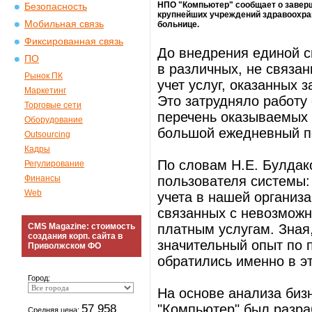
НПО "Компьютер" сообщает о заверш
Безопасность
крупнейших учреждений здравоохран
Мобильная связь
больнице.
Фиксированная связь
До внедрения единой с
ПО
в различных, не связан
Рынок ПК
учет услуг, оказанных 
Маркетинг
Это затрудняло работу
Торговые сети
перечень оказываемых 
Оборудование
большой ежедневный по
Outsourcing
Кадры
По словам Н.Е. Булдак
Регулирование
Финансы
пользователя системы:
Web
учета в нашей организ
связанных с невозможн
CMS Magazine: стоимость
платным услугам. Зная
создания корп. сайта в
значительный опыт по п
Приволжском ФО
обратились именно в э
Город:
На основе анализа би
57 958
"Компьютер" был разра
Средняя цена: